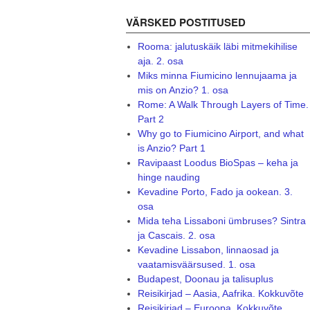
VÄRSKED POSTITUSED
Rooma: jalutuskäik läbi mitmekihilise
aja. 2. osa
Miks minna Fiumicino lennujaama ja
mis on Anzio? 1. osa
Rome: A Walk Through Layers of Time.
Part 2
Why go to Fiumicino Airport, and what
is Anzio? Part 1
Ravipaast Loodus BioSpas – keha ja
hinge nauding
Kevadine Porto, Fado ja ookean. 3.
osa
Mida teha Lissaboni ümbruses? Sintra
ja Cascais. 2. osa
Kevadine Lissabon, linnaosad ja
vaatamisväärsused. 1. osa
Budapest, Doonau ja talisuplus
Reisikirjad – Aasia, Aafrika. Kokkuvõte
Reisikirjad – Euroopa. Kokkuvõte