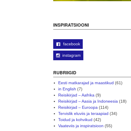
INSPIRATSIOONI
facebook
instagram
RUBRIIGID
Eesti matkarajad ja maastikud
(61)
in English
(7)
Reisikirjad – Aafrika
(9)
Reisikirjad – Aasia ja Indoneesia
(18)
Reisikirjad – Euroopa
(114)
Tervislik eluviis ja teraapiad
(34)
Toidud ja kohvikud
(42)
Vaateviis ja inspiratsioon
(55)