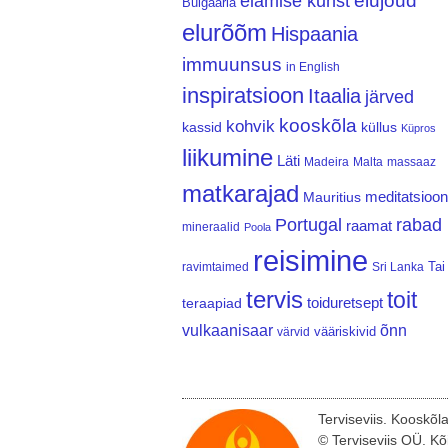
elujõud
elamise kunst
Bulgaaria
elurõõm
Hispaania
immuunsus
in English
inspiratsioon
Itaalia
järved
kooskõla
kohvik
kassid
küllus
Küpros
liikumine
Läti
Madeira
Malta
massaaz
matkarajad
meditatsioon
Mauritius
Portugal
rabad
raamat
mineraalid
Poola
reisimine
Tai
ravimtaimed
Sri Lanka
tervis
toit
teraapiad
toiduretsept
vulkaanisaar
õnn
vääriskivid
värvid
Terviseviis. Kooskõl
© Terviseviis OÜ. Kõ