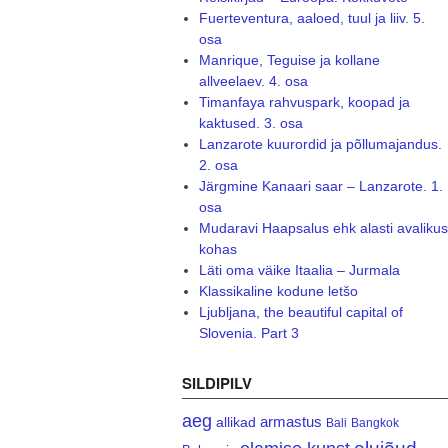
Fuerteventura, aaloed, tuul ja liiv. 5.
osa
Manrique, Teguise ja kollane
allveelaev. 4. osa
Timanfaya rahvuspark, koopad ja
kaktused. 3. osa
Lanzarote kuurordid ja põllumajandus.
2. osa
Järgmine Kanaari saar – Lanzarote. 1.
osa
Mudaravi Haapsalus ehk alasti avalikus
kohas
Läti oma väike Itaalia – Jurmala
Klassikaline kodune letšo
Ljubljana, the beautiful capital of
Slovenia. Part 3
SILDIPILV
aeg
armastus
allikad
Bali
Bangkok