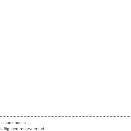
a sinus eneses.
ik õigused reserveeritud.