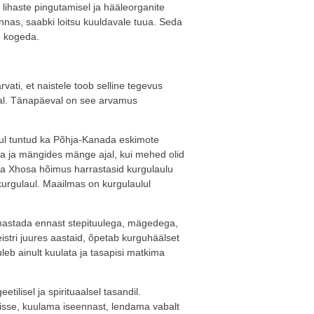
 lihaste pingutamisel ja hääleorganite
onnas, saabki loitsu kuuldavale tuua. Seda
e kogeda.
ati, et naistele toob selline tegevus
rval. Tänapäeval on see arvamus
aul tuntud ka Põhja-Kanada eskimote
ma ja mängides mänge ajal, kui mehed olid
rika Xhosa hõimus harrastasid kurgulaulu
urgulaul. Maailmas on kurgulaulul
samastada ennast stepituulega, mägedega,
stri juures aastaid, õpetab kurguhäälset
uleb ainult kuulata ja tasapisi matkima
etilisel ja spirituaalsel tasandil.
disse, kuulama iseennast, lendama vabalt