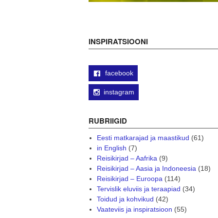
INSPIRATSIOONI
facebook
instagram
RUBRIIGID
Eesti matkarajad ja maastikud
(61)
in English
(7)
Reisikirjad – Aafrika
(9)
Reisikirjad – Aasia ja Indoneesia
(18)
Reisikirjad – Euroopa
(114)
Tervislik eluviis ja teraapiad
(34)
Toidud ja kohvikud
(42)
Vaateviis ja inspiratsioon
(55)