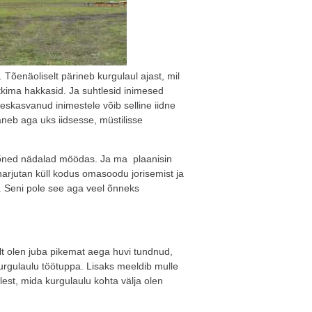
 Tõenäoliselt pärineb kurgulaul ajast, mil
kima hakkasid. Ja suhtlesid inimesed
skasvanud inimestele võib selline iidne
neb aga uks iidsesse, müstilisse
a mõned nädalad möödas. Ja ma plaanisin
harjutan küll kodus omasoodu jorisemist ja
. Seni pole see aga veel õnneks
lt olen juba pikemat aega huvi tundnud,
kurgulaulu töötuppa. Lisaks meeldib mulle
st, mida kurgulaulu kohta välja olen