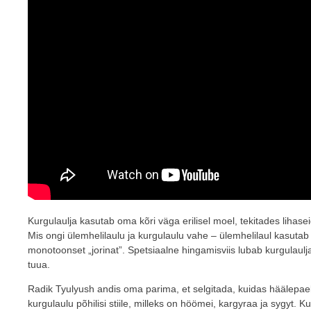
Kurgulaulja kasutab oma kõri väga erilisel moel, tekitades lihasei
Mis ongi ülemhelilaulu ja kurgulaulu vahe – ülemhelilaul kasutab 
monotoonset „jorinat”. Spetsiaalne hingamisviis lubab kurgulaul
tuua.
Radik Tyulyush andis oma parima, et selgitada, kuidas häälepaelte
kurgulaulu põhilisi stiile, milleks on höömei, kargyraa ja sygyt. 