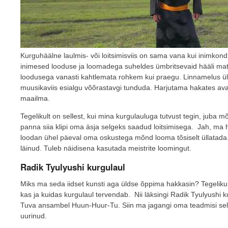
Kurguhäälne laulmis- või loitsimisviis on sama vana kui inimkond.
inimesed looduse ja loomadega suheldes ümbritsevaid hääli mat
loodusega vanasti kahtlemata rohkem kui praegu. Linnamelus üle
muusikaviis esialgu võõrastavgi tunduda. Harjutama hakates ava
maailma.
Tegelikult on sellest, kui mina kurgulauluga tutvust tegin, jub
panna siia klipi oma äsja selgeks saadud loitsimisega. Jah, ma 
loodan ühel päeval oma oskustega mõnd looma tõsiselt üllatada
läinud. Tuleb näidisena kasutada meistrite loomingut.
Radik Tyulyushi kurgulaul
Miks ma seda iidset kunsti aga üldse õppima hakkasin? Tegeliku
kas ja kuidas kurgulaul tervendab. Nii läksingi Radik Tyulyushi 
Tuva ansambel Huun-Huur-Tu. Siin ma jagangi oma teadmisi selle
uurinud.