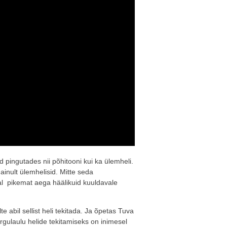
d pingutades nii põhitooni kui ka ülemheli.
ainult ülemhelisid. Mitte seda
jal pikemat aega häälikuid kuuldavale
 abil sellist heli tekitada. Ja õpetas Tuva
Kurgulaulu helide tekitamiseks on inimesel