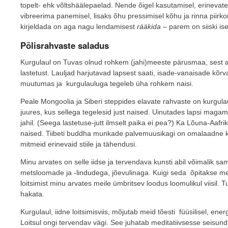
topelt- ehk võltshäälepaelad. Nende õigel kasutamisel, erinevate
vibreerima panemisel, lisaks õhu pressimisel kõhu ja rinna piirk
kirjeldada on aga nagu lendamisest
rääkida
– parem on siiski is
Põlisrahvaste saladus
Kurgulaul on Tuvas olnud rohkem (jahi)meeste pärusmaa, sest arv
lastetust. Lauljad harjutavad lapsest saati, isade-vanaisade kõ
muutumas ja kurgulauluga tegeleb üha rohkem naisi.
Peale Mongoolia ja Siberi steppides elavate rahvaste on kurgul
juures, kus sellega tegelesid just naised. Uinutades lapsi maga
jahil. (Seega lastetuse-jutt ilmselt paika ei pea?) Ka Lõuna-Aaf
naised. Tiibeti buddha munkade palvemuusikagi on omalaadne k
mitmeid erinevaid stiile ja tähendusi.
Minu arvates on selle iidse ja tervendava kunsti abil võimalik 
metsloomade ja -lindudega, jõevulinaga. Kuigi seda õpitakse mei
loitsimist minu arvates meile ümbritsev loodus loomulikul viisil. T
hakata.
Kurgulaul, iidne loitsimisviis, mõjutab meid tõesti füüsilisel, energe
Loitsul ongi tervendav vägi. See juhatab meditatiivsesse seisun