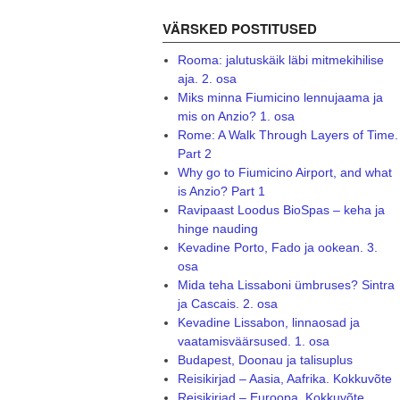
VÄRSKED POSTITUSED
Rooma: jalutuskäik läbi mitmekihilise
aja. 2. osa
Miks minna Fiumicino lennujaama ja
mis on Anzio? 1. osa
Rome: A Walk Through Layers of Time.
Part 2
Why go to Fiumicino Airport, and what
is Anzio? Part 1
Ravipaast Loodus BioSpas – keha ja
hinge nauding
Kevadine Porto, Fado ja ookean. 3.
osa
Mida teha Lissaboni ümbruses? Sintra
ja Cascais. 2. osa
Kevadine Lissabon, linnaosad ja
vaatamisväärsused. 1. osa
Budapest, Doonau ja talisuplus
Reisikirjad – Aasia, Aafrika. Kokkuvõte
Reisikirjad – Euroopa. Kokkuvõte