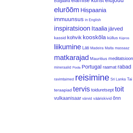
elujõud
elamise kunst
Bulgaaria
elurõõm
Hispaania
immuunsus
in English
inspiratsioon
Itaalia
järved
kooskõla
kohvik
kassid
küllus
Küpros
liikumine
Läti
Madeira
Malta
massaaz
matkarajad
meditatsioon
Mauritius
Portugal
rabad
raamat
mineraalid
Poola
reisimine
Tai
ravimtaimed
Sri Lanka
tervis
toit
teraapiad
toiduretsept
vulkaanisaar
õnn
vääriskivid
värvid