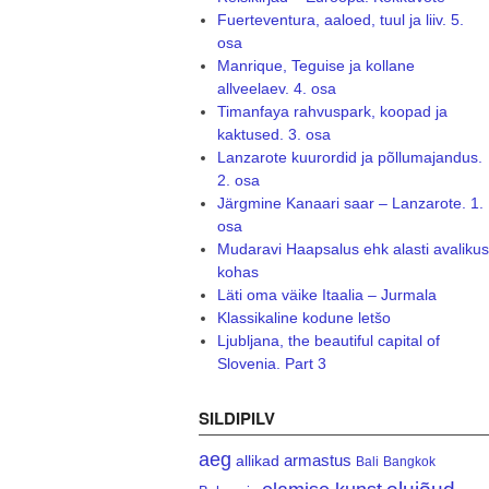
Fuerteventura, aaloed, tuul ja liiv. 5.
osa
Manrique, Teguise ja kollane
allveelaev. 4. osa
Timanfaya rahvuspark, koopad ja
kaktused. 3. osa
Lanzarote kuurordid ja põllumajandus.
2. osa
Järgmine Kanaari saar – Lanzarote. 1.
osa
Mudaravi Haapsalus ehk alasti avalikus
kohas
Läti oma väike Itaalia – Jurmala
Klassikaline kodune letšo
Ljubljana, the beautiful capital of
Slovenia. Part 3
SILDIPILV
aeg
armastus
allikad
Bali
Bangkok