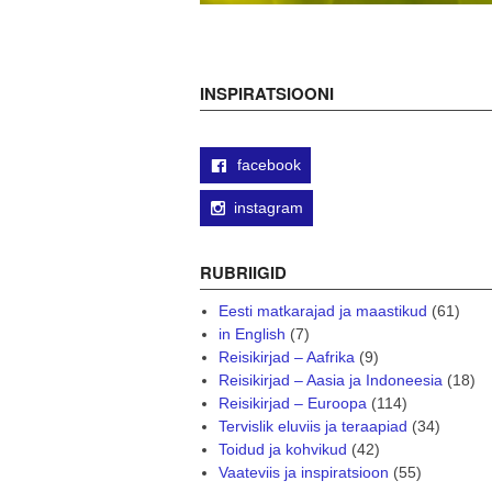
INSPIRATSIOONI
facebook
instagram
RUBRIIGID
Eesti matkarajad ja maastikud
(61)
in English
(7)
Reisikirjad – Aafrika
(9)
Reisikirjad – Aasia ja Indoneesia
(18)
Reisikirjad – Euroopa
(114)
Tervislik eluviis ja teraapiad
(34)
Toidud ja kohvikud
(42)
Vaateviis ja inspiratsioon
(55)