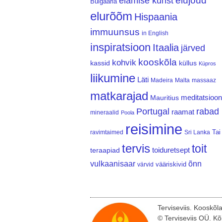
elujõud
elamise kunst
Bulgaaria
elurõõm
Hispaania
immuunsus
in English
inspiratsioon
Itaalia
järved
kooskõla
kohvik
kassid
küllus
Küpros
liikumine
Läti
Madeira
Malta
massaaz
matkarajad
meditatsioon
Mauritius
Portugal
rabad
raamat
mineraalid
Poola
reisimine
Tai
ravimtaimed
Sri Lanka
tervis
toit
teraapiad
toiduretsept
vulkaanisaar
õnn
vääriskivid
värvid
Terviseviis. Kooskõl
© Terviseviis OÜ. Kõ