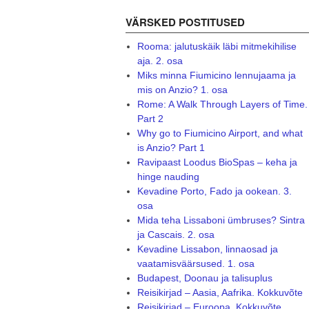
VÄRSKED POSTITUSED
Rooma: jalutuskäik läbi mitmekihilise
aja. 2. osa
Miks minna Fiumicino lennujaama ja
mis on Anzio? 1. osa
Rome: A Walk Through Layers of Time.
Part 2
Why go to Fiumicino Airport, and what
is Anzio? Part 1
Ravipaast Loodus BioSpas – keha ja
hinge nauding
Kevadine Porto, Fado ja ookean. 3.
osa
Mida teha Lissaboni ümbruses? Sintra
ja Cascais. 2. osa
Kevadine Lissabon, linnaosad ja
vaatamisväärsused. 1. osa
Budapest, Doonau ja talisuplus
Reisikirjad – Aasia, Aafrika. Kokkuvõte
Reisikirjad – Euroopa. Kokkuvõte