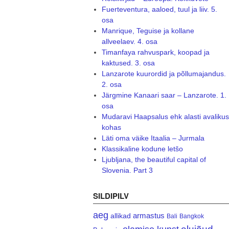
Fuerteventura, aaloed, tuul ja liiv. 5.
osa
Manrique, Teguise ja kollane
allveelaev. 4. osa
Timanfaya rahvuspark, koopad ja
kaktused. 3. osa
Lanzarote kuurordid ja põllumajandus.
2. osa
Järgmine Kanaari saar – Lanzarote. 1.
osa
Mudaravi Haapsalus ehk alasti avalikus
kohas
Läti oma väike Itaalia – Jurmala
Klassikaline kodune letšo
Ljubljana, the beautiful capital of
Slovenia. Part 3
SILDIPILV
aeg
armastus
allikad
Bali
Bangkok