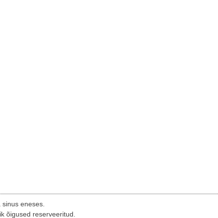
a sinus eneses.
ik õigused reserveeritud.