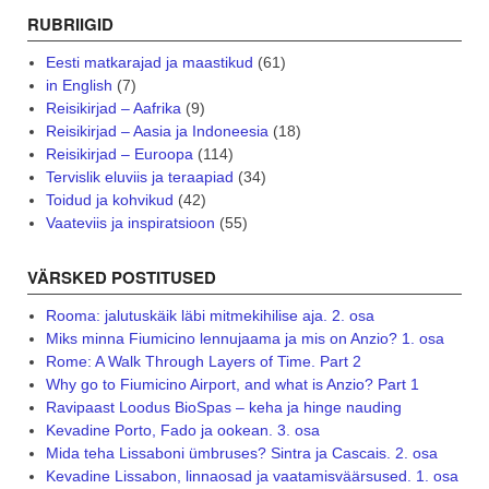
RUBRIIGID
Eesti matkarajad ja maastikud
(61)
in English
(7)
Reisikirjad – Aafrika
(9)
Reisikirjad – Aasia ja Indoneesia
(18)
Reisikirjad – Euroopa
(114)
Tervislik eluviis ja teraapiad
(34)
Toidud ja kohvikud
(42)
Vaateviis ja inspiratsioon
(55)
VÄRSKED POSTITUSED
Rooma: jalutuskäik läbi mitmekihilise aja. 2. osa
Miks minna Fiumicino lennujaama ja mis on Anzio? 1. osa
Rome: A Walk Through Layers of Time. Part 2
Why go to Fiumicino Airport, and what is Anzio? Part 1
Ravipaast Loodus BioSpas – keha ja hinge nauding
Kevadine Porto, Fado ja ookean. 3. osa
Mida teha Lissaboni ümbruses? Sintra ja Cascais. 2. osa
Kevadine Lissabon, linnaosad ja vaatamisväärsused. 1. osa