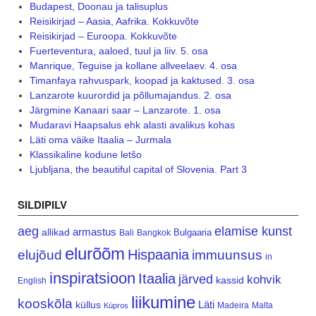
Budapest, Doonau ja talisuplus
Reisikirjad – Aasia, Aafrika. Kokkuvõte
Reisikirjad – Euroopa. Kokkuvõte
Fuerteventura, aaloed, tuul ja liiv. 5. osa
Manrique, Teguise ja kollane allveelaev. 4. osa
Timanfaya rahvuspark, koopad ja kaktused. 3. osa
Lanzarote kuurordid ja põllumajandus. 2. osa
Järgmine Kanaari saar – Lanzarote. 1. osa
Mudaravi Haapsalus ehk alasti avalikus kohas
Läti oma väike Itaalia – Jurmala
Klassikaline kodune letšo
Ljubljana, the beautiful capital of Slovenia. Part 3
SILDIPILV
aeg
elamise kunst
armastus
allikad
Bulgaaria
Bali
Bangkok
elurõõm
Hispaania
elujõud
immuunsus
in
inspiratsioon
Itaalia
järved
kohvik
kassid
English
liikumine
kooskõla
Läti
küllus
Madeira
Malta
Küpros