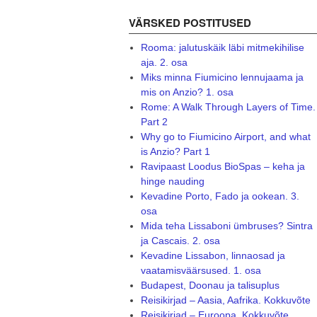
VÄRSKED POSTITUSED
Rooma: jalutuskäik läbi mitmekihilise
aja. 2. osa
Miks minna Fiumicino lennujaama ja
mis on Anzio? 1. osa
Rome: A Walk Through Layers of Time.
Part 2
Why go to Fiumicino Airport, and what
is Anzio? Part 1
Ravipaast Loodus BioSpas – keha ja
hinge nauding
Kevadine Porto, Fado ja ookean. 3.
osa
Mida teha Lissaboni ümbruses? Sintra
ja Cascais. 2. osa
Kevadine Lissabon, linnaosad ja
vaatamisväärsused. 1. osa
Budapest, Doonau ja talisuplus
Reisikirjad – Aasia, Aafrika. Kokkuvõte
Reisikirjad – Euroopa. Kokkuvõte