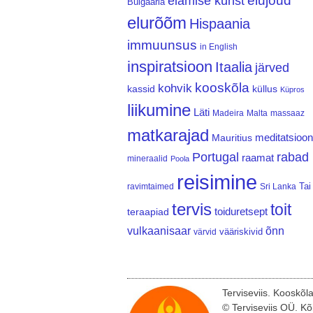
elujõud
elamise kunst
Bulgaaria
elurõõm
Hispaania
immuunsus
in English
inspiratsioon
Itaalia
järved
kooskõla
kohvik
kassid
küllus
Küpros
liikumine
Läti
Madeira
Malta
massaaz
matkarajad
meditatsioon
Mauritius
Portugal
rabad
raamat
mineraalid
Poola
reisimine
Tai
ravimtaimed
Sri Lanka
tervis
toit
teraapiad
toiduretsept
vulkaanisaar
õnn
vääriskivid
värvid
Terviseviis. Kooskõl
© Terviseviis OÜ. Kõ