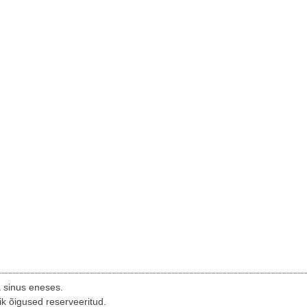
a sinus eneses.
ik õigused reserveeritud.