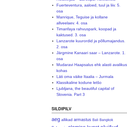
Fuerteventura, aaloed, tuul ja liiv. 5.
osa
Manrique, Teguise ja kollane
allveelaev. 4. osa
Timanfaya rahvuspark, koopad ja
kaktused. 3. osa
Lanzarote kuurordid ja põllumajandus.
2. osa
Järgmine Kanaari saar – Lanzarote. 1.
osa
Mudaravi Haapsalus ehk alasti avalikus
kohas
Läti oma väike Itaalia – Jurmala
Klassikaline kodune letšo
Ljubljana, the beautiful capital of
Slovenia. Part 3
SILDIPILV
aeg
armastus
allikad
Bali
Bangkok