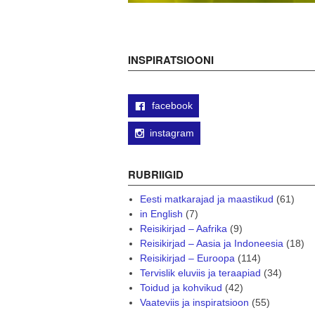
INSPIRATSIOONI
facebook
instagram
RUBRIIGID
Eesti matkarajad ja maastikud
(61)
in English
(7)
Reisikirjad – Aafrika
(9)
Reisikirjad – Aasia ja Indoneesia
(18)
Reisikirjad – Euroopa
(114)
Tervislik eluviis ja teraapiad
(34)
Toidud ja kohvikud
(42)
Vaateviis ja inspiratsioon
(55)