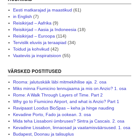
Eesti matkarajad ja maastikud
(61)
in English
(7)
Reisikirjad – Aafrika
(9)
Reisikirjad – Aasia ja Indoneesia
(18)
Reisikirjad – Euroopa
(114)
Tervislik eluviis ja teraapiad
(34)
Toidud ja kohvikud
(42)
Vaateviis ja inspiratsioon
(55)
VÄRSKED POSTITUSED
Rooma: jalutuskäik läbi mitmekihilise aja. 2. osa
Miks minna Fiumicino lennujaama ja mis on Anzio? 1. osa
Rome: A Walk Through Layers of Time. Part 2
Why go to Fiumicino Airport, and what is Anzio? Part 1
Ravipaast Loodus BioSpas – keha ja hinge nauding
Kevadine Porto, Fado ja ookean. 3. osa
Mida teha Lissaboni ümbruses? Sintra ja Cascais. 2. osa
Kevadine Lissabon, linnaosad ja vaatamisväärsused. 1. osa
Budapest, Doonau ja talisuplus