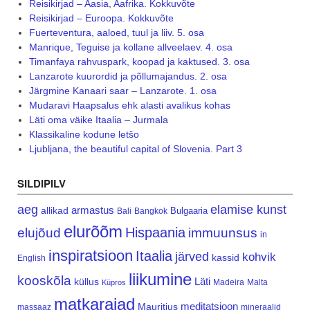
Reisikirjad – Aasia, Aafrika. Kokkuvõte
Reisikirjad – Euroopa. Kokkuvõte
Fuerteventura, aaloed, tuul ja liiv. 5. osa
Manrique, Teguise ja kollane allveelaev. 4. osa
Timanfaya rahvuspark, koopad ja kaktused. 3. osa
Lanzarote kuurordid ja põllumajandus. 2. osa
Järgmine Kanaari saar – Lanzarote. 1. osa
Mudaravi Haapsalus ehk alasti avalikus kohas
Läti oma väike Itaalia – Jurmala
Klassikaline kodune letšo
Ljubljana, the beautiful capital of Slovenia. Part 3
SILDIPILV
aeg
elamise kunst
armastus
allikad
Bulgaaria
Bali
Bangkok
elurõõm
Hispaania
elujõud
immuunsus
in
inspiratsioon
Itaalia
järved
kohvik
kassid
English
liikumine
kooskõla
Läti
küllus
Madeira
Malta
Küpros
matkarajad
meditatsioon
Mauritius
massaaz
mineraalid