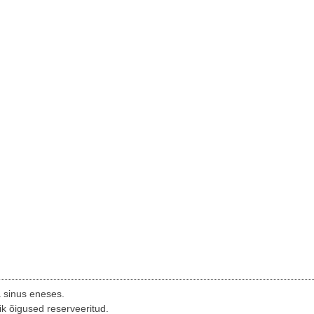
a sinus eneses.
ik õigused reserveeritud.