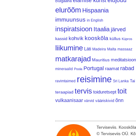
elujõud
elamise kunst
Bulgaaria
elurõõm
Hispaania
immuunsus
in English
inspiratsioon
Itaalia
järved
kooskõla
kohvik
kassid
küllus
Küpros
liikumine
Läti
Madeira
Malta
massaaz
matkarajad
meditatsioon
Mauritius
Portugal
rabad
raamat
mineraalid
Poola
reisimine
Tai
ravimtaimed
Sri Lanka
tervis
toit
teraapiad
toiduretsept
vulkaanisaar
õnn
vääriskivid
värvid
Terviseviis. Kooskõl
© Terviseviis OÜ. Kõ