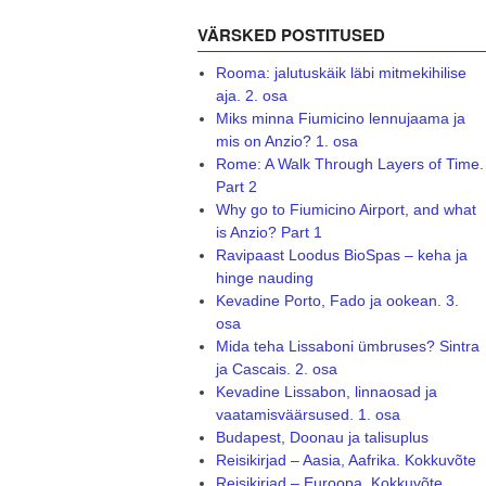
VÄRSKED POSTITUSED
Rooma: jalutuskäik läbi mitmekihilise
aja. 2. osa
Miks minna Fiumicino lennujaama ja
mis on Anzio? 1. osa
Rome: A Walk Through Layers of Time.
Part 2
Why go to Fiumicino Airport, and what
is Anzio? Part 1
Ravipaast Loodus BioSpas – keha ja
hinge nauding
Kevadine Porto, Fado ja ookean. 3.
osa
Mida teha Lissaboni ümbruses? Sintra
ja Cascais. 2. osa
Kevadine Lissabon, linnaosad ja
vaatamisväärsused. 1. osa
Budapest, Doonau ja talisuplus
Reisikirjad – Aasia, Aafrika. Kokkuvõte
Reisikirjad – Euroopa. Kokkuvõte