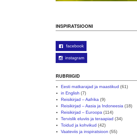
INSPIRATSIOONI
facebook
instagram
RUBRIIGID
Eesti matkarajad ja maastikud
(61)
in English
(7)
Reisikirjad – Aafrika
(9)
Reisikirjad – Aasia ja Indoneesia
(18)
Reisikirjad – Euroopa
(114)
Tervislik eluviis ja teraapiad
(34)
Toidud ja kohvikud
(42)
Vaateviis ja inspiratsioon
(55)