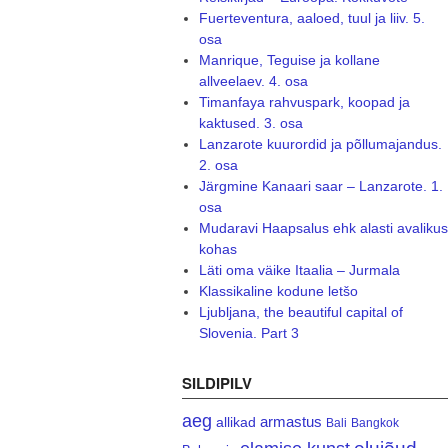
Fuerteventura, aaloed, tuul ja liiv. 5.
osa
Manrique, Teguise ja kollane
allveelaev. 4. osa
Timanfaya rahvuspark, koopad ja
kaktused. 3. osa
Lanzarote kuurordid ja põllumajandus.
2. osa
Järgmine Kanaari saar – Lanzarote. 1.
osa
Mudaravi Haapsalus ehk alasti avalikus
kohas
Läti oma väike Itaalia – Jurmala
Klassikaline kodune letšo
Ljubljana, the beautiful capital of
Slovenia. Part 3
SILDIPILV
aeg
armastus
allikad
Bali
Bangkok