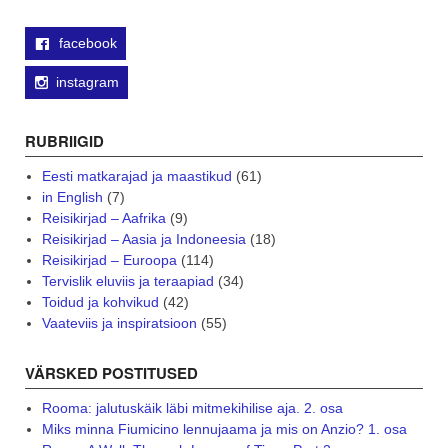
facebook
instagram
RUBRIIGID
Eesti matkarajad ja maastikud
(61)
in English
(7)
Reisikirjad – Aafrika
(9)
Reisikirjad – Aasia ja Indoneesia
(18)
Reisikirjad – Euroopa
(114)
Tervislik eluviis ja teraapiad
(34)
Toidud ja kohvikud
(42)
Vaateviis ja inspiratsioon
(55)
VÄRSKED POSTITUSED
Rooma: jalutuskäik läbi mitmekihilise aja. 2. osa
Miks minna Fiumicino lennujaama ja mis on Anzio? 1. osa