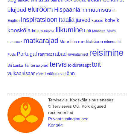
allikad
Bulgaaria
Bali
Bangkok
elurõõm
Hispaania
elujõud
immuunsus
in
inspiratsioon
Itaalia
järved
kohvik
kassid
English
liikumine
kooskõla
Läti
küllus
Madeira
Malta
Küpros
matkarajad
meditatsioon
Mauritius
massaaz
mineraalid
reisimine
Portugal
rabad
raamat
ravimtaimed
Poola
tervis
toit
teraapiad
toiduretsept
Tai
Sri Lanka
vulkaanisaar
õnn
vääriskivid
värvid
Terviseviis. Kooskõla sinus eneses.
© Terviseviis OÜ. Kõik õigused
reserveeritud.
Privaatsustingimused
Kontakt