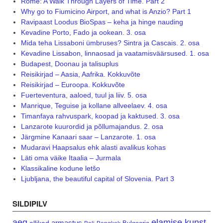
Rome: A Walk Through Layers of Time. Part 2
Why go to Fiumicino Airport, and what is Anzio? Part 1
Ravipaast Loodus BioSpas – keha ja hinge nauding
Kevadine Porto, Fado ja ookean. 3. osa
Mida teha Lissaboni ümbruses? Sintra ja Cascais. 2. osa
Kevadine Lissabon, linnaosad ja vaatamisväärsused. 1. osa
Budapest, Doonau ja talisuplus
Reisikirjad – Aasia, Aafrika. Kokkuvõte
Reisikirjad – Euroopa. Kokkuvõte
Fuerteventura, aaloed, tuul ja liiv. 5. osa
Manrique, Teguise ja kollane allveelaev. 4. osa
Timanfaya rahvuspark, koopad ja kaktused. 3. osa
Lanzarote kuurordid ja põllumajandus. 2. osa
Järgmine Kanaari saar – Lanzarote. 1. osa
Mudaravi Haapsalus ehk alasti avalikus kohas
Läti oma väike Itaalia – Jurmala
Klassikaline kodune letšo
Ljubljana, the beautiful capital of Slovenia. Part 3
SILDIPILV
aeg
elamise kunst
armastus