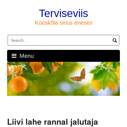
Skip
to
Terviseviis
content
Kooskõla sinus eneses
Menu
Liivi lahe rannal jalutaja