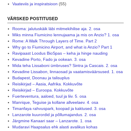
Vaateviis ja inspiratsioon
(55)
VÄRSKED POSTITUSED
Rooma: jalutuskäik läbi mitmekihilise aja. 2. osa
Miks minna Fiumicino lennujaama ja mis on Anzio? 1. osa
Rome: A Walk Through Layers of Time. Part 2
Why go to Fiumicino Airport, and what is Anzio? Part 1
Ravipaast Loodus BioSpas – keha ja hinge nauding
Kevadine Porto, Fado ja ookean. 3. osa
Mida teha Lissaboni ümbruses? Sintra ja Cascais. 2. osa
Kevadine Lissabon, linnaosad ja vaatamisväärsused. 1. osa
Budapest, Doonau ja talisuplus
Reisikirjad – Aasia, Aafrika. Kokkuvõte
Reisikirjad – Euroopa. Kokkuvõte
Fuerteventura, aaloed, tuul ja liiv. 5. osa
Manrique, Teguise ja kollane allveelaev. 4. osa
Timanfaya rahvuspark, koopad ja kaktused. 3. osa
Lanzarote kuurordid ja põllumajandus. 2. osa
Järgmine Kanaari saar – Lanzarote. 1. osa
Mudaravi Haapsalus ehk alasti avalikus kohas