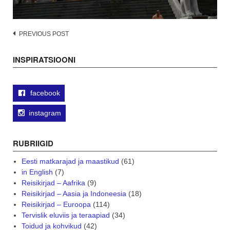
Post
PREVIOUS POST
navigation
INSPIRATSIOONI
facebook
instagram
RUBRIIGID
Eesti matkarajad ja maastikud
(61)
in English
(7)
Reisikirjad – Aafrika
(9)
Reisikirjad – Aasia ja Indoneesia
(18)
Reisikirjad – Euroopa
(114)
Tervislik eluviis ja teraapiad
(34)
Toidud ja kohvikud
(42)