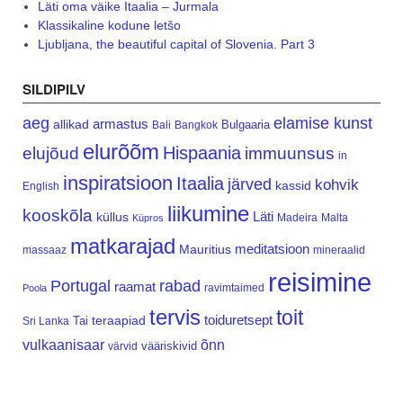
Läti oma väike Itaalia – Jurmala
Klassikaline kodune letšo
Ljubljana, the beautiful capital of Slovenia. Part 3
SILDIPILV
aeg
elamise kunst
armastus
allikad
Bulgaaria
Bali
Bangkok
elurõõm
Hispaania
elujõud
immuunsus
in
inspiratsioon
Itaalia
järved
kohvik
kassid
English
liikumine
kooskõla
Läti
küllus
Madeira
Malta
Küpros
matkarajad
meditatsioon
Mauritius
massaaz
mineraalid
reisimine
Portugal
rabad
raamat
ravimtaimed
Poola
tervis
toit
teraapiad
toiduretsept
Tai
Sri Lanka
vulkaanisaar
õnn
vääriskivid
värvid