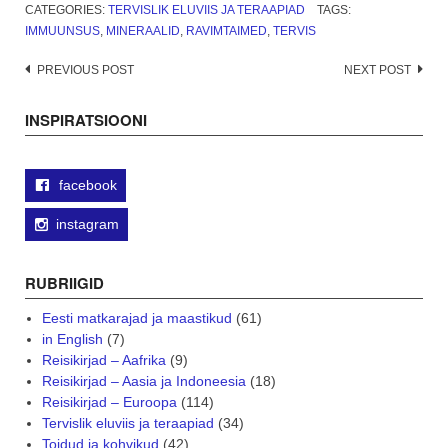
CATEGORIES:
TERVISLIK ELUVIIS JA TERAAPIAD
TAGS:
IMMUUNSUS
,
MINERAALID
,
RAVIMTAIMED
,
TERVIS
Post
PREVIOUS POST
NEXT POST
navigation
INSPIRATSIOONI
facebook
instagram
RUBRIIGID
Eesti matkarajad ja maastikud
(61)
in English
(7)
Reisikirjad – Aafrika
(9)
Reisikirjad – Aasia ja Indoneesia
(18)
Reisikirjad – Euroopa
(114)
Tervislik eluviis ja teraapiad
(34)
Toidud ja kohvikud
(42)