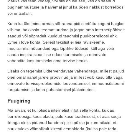
igaüks kas teab kedagi, või siis on ise see, kes on saanud
pugihammustuse ja halvemal juhul ka põeb nakkust borrelioos
või entsefaliit.
Kuna ka üks minu armas sõbranna pidi seetõttu koguni haiglas
viibima, hakkasin teemat uurima ja jagan oma internetipõhiselt
saadud või sõpradelt kuuldud teadmisi puukborrelioosi ehk
Lyme´i tõve kohta. Sellest tekstist ei leia raviskeeme,
meditsiinilisi nõuandeid ega lõplikke tõdesid, küll aga võib
saada inspiratsiooni ise edasi uurimiseks ja erinevate
vahendite kasutamiseks oma tervise heaks.
Lisaks on tegemist üldtervendavate vahenditega, millest paljud
olen omal nahal järele proovinud ja millest võib kasu olla väga
erinevate terviseprobleemide leevendamisel, immuunsüsteemi
turgutamisel ja keha puhastamisel jääkainetest.
Puugiring
Ma arvan, et kui otsida internetist infot selle kohta, kuidas
borrelioosiga koos elada, pole kasu teadmisest, et aias sooja
ilmaga oleks pidanud kandma pikki pükse ja kummikuid, et
puuk tuleks võimalikult kiiresti eemaldada (kui sa pole teda