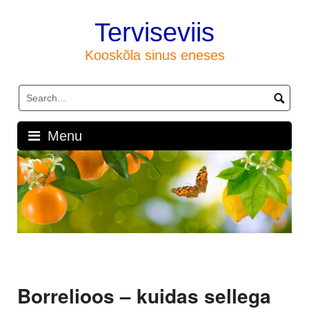
Skip
to
Terviseviis
content
Kooskõla sinus eneses
Menu
Borrelioos – kuidas sellega