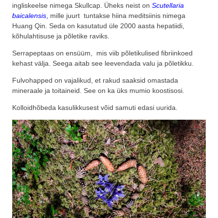
ingliskeelse nimega Skullcap. Üheks neist on
Scutellaria
baicalensis
,
mille juurt tuntakse hiina meditsiinis nimega
Huang Qin. Seda on kasutatud üle 2000 aasta hepatiidi,
kõhulahtisuse ja põletike raviks.
Serrapeptaas on ensüüm, mis viib põletikulised fibriinkoed
kehast välja. Seega aitab see leevendada valu ja põletikku.
Fulvohapped on vajalikud, et rakud saaksid omastada
mineraale ja toitaineid. See on ka üks mumio koostisosi.
Kolloidhõbeda kasulikkusest võid samuti edasi uurida.