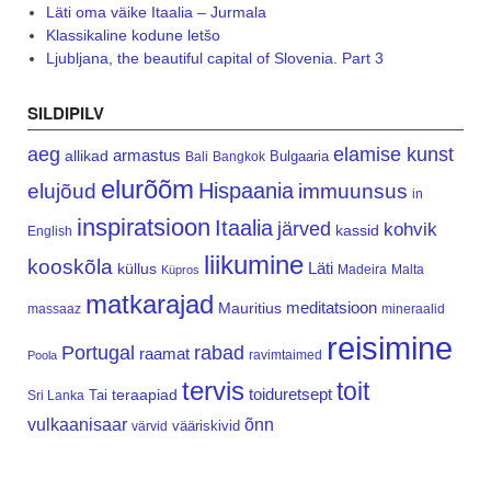
Läti oma väike Itaalia – Jurmala
Klassikaline kodune letšo
Ljubljana, the beautiful capital of Slovenia. Part 3
SILDIPILV
aeg
elamise kunst
armastus
allikad
Bulgaaria
Bali
Bangkok
elurõõm
Hispaania
elujõud
immuunsus
in
inspiratsioon
Itaalia
järved
kohvik
kassid
English
liikumine
kooskõla
Läti
küllus
Madeira
Malta
Küpros
matkarajad
meditatsioon
Mauritius
massaaz
mineraalid
reisimine
Portugal
rabad
raamat
ravimtaimed
Poola
tervis
toit
teraapiad
toiduretsept
Tai
Sri Lanka
vulkaanisaar
õnn
vääriskivid
värvid