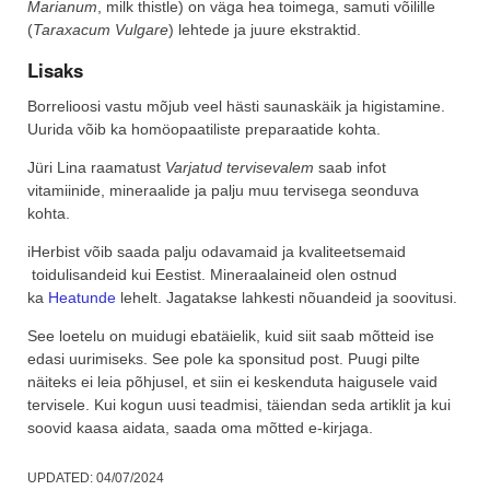
Marianum
, milk thistle) on väga hea toimega, samuti võilille
(
Taraxacum Vulgare
) lehtede ja juure ekstraktid.
Lisaks
Borrelioosi vastu mõjub veel hästi saunaskäik ja higistamine.
Uurida võib ka homöopaatiliste preparaatide kohta.
Jüri Lina raamatust
Varjatud tervisevalem
saab infot
vitamiinide, mineraalide ja palju muu tervisega seonduva
kohta.
iHerbist võib saada palju odavamaid ja kvaliteetsemaid
toidulisandeid kui Eestist. Mineraalaineid olen ostnud
ka
Heatunde
lehelt. Jagatakse lahkesti nõuandeid ja soovitusi.
See loetelu on muidugi ebatäielik, kuid siit saab mõtteid ise
edasi uurimiseks. See pole ka sponsitud post. Puugi pilte
näiteks ei leia põhjusel, et siin ei keskenduta haigusele vaid
tervisele. Kui kogun uusi teadmisi, täiendan seda artiklit ja kui
soovid kaasa aidata, saada oma mõtted e-kirjaga.
UPDATED:
04/07/2024