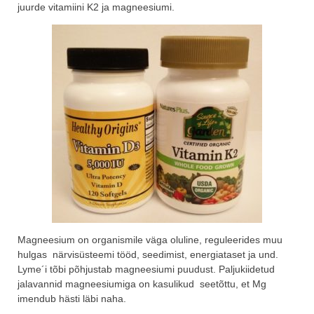
juurde vitamiini K2 ja magneesiumi.
Magneesium on organismile väga oluline, reguleerides muu
hulgas närvisüsteemi tööd, seedimist, energiataset ja und.
Lyme´i tõbi põhjustab magneesiumi puudust. Paljukiidetud
jalavannid magneesiumiga on kasulikud seetõttu, et Mg
imendub hästi läbi naha.