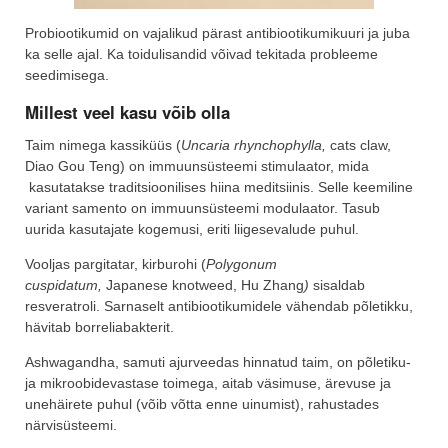
Probiootikumid on vajalikud pärast antibiootikumikuuri ja juba
ka selle ajal. Ka toidulisandid võivad tekitada probleeme
seedimisega.
Millest veel kasu võib olla
Taim nimega kassiküüs (
Uncaria rhynchophylla,
cats claw,
Diao Gou Teng) on immuunsüsteemi stimulaator, mida
kasutatakse traditsioonilises hiina meditsiinis. Selle keemiline
variant samento on immuunsüsteemi modulaator. Tasub
uurida kasutajate kogemusi, eriti liigesevalude puhul.
Vooljas pargitatar, kirburohi (
Polygonum
cuspidatum,
Japanese knotweed, Hu Zhang
)
sisaldab
resveratroli. Sarnaselt antibiootikumidele vähendab põletikku,
hävitab borreliabakterit.
Ashwagandha, samuti ajurveedas hinnatud taim, on põletiku-
ja mikroobidevastase toimega, aitab väsimuse, ärevuse ja
unehäirete puhul (võib võtta enne uinumist), rahustades
närvisüsteemi.