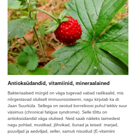
Antioksüdandid, vitamiinid, mineraalained
Bakteriaalsed mürgid on väga tugevad vabad radikaalid, mis
nõrgestavad oluliselt immuunsüsteemi, nagu kirjutab ka dr.
Jaan Suurküla. Sellega on seotud borrelioosi puhul tekkiv suur
väsimus (chronical fatigue syndrome). Selle tõttu on
antioksüdandid väga olulised. Neid saab näiteks taimedest
nagu pohlad, mustikad, jõhvikad, õunad ja teised marjad,
puuviljad ja aedviljad, seller, samuti nisuidud (E-vitamiini