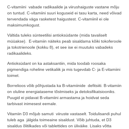
C-vitamiini vabade radikaalide ja viirushaiguste vastane mõju
on tuntud. C-vitamiini suuri koguseid ei tasu karta, need võivad
tervendada väga rasketest haigustest. C-vitamiinil ei ole
maksimumkogust.
Vältida tuleks sünteetilisi antioksüdante (mida tavaliselt
müüakse). E-vitamiin näiteks peab sisaldama kõiki tokoferoole
ja tokotrienoole (kokku 8), et see ise ei muutuks vabadeks
radikaalideks.
Antioksüdant on ka astaksantiin, mida toodab roosaka
pigmendiga roheline vetikaliik ja mis tugevdab C- ja E-vitamiini
toimet.
Borrelioos võib põhjustada ka B-vitamiinide defitsiiti. B-vitamiin
on oluline energiataseme tõstmiseks ja detoksifikatsiooniks.
Puugid ei pidavat B-vitamiini armastama ja hoidvat seda
tarbivast inimesest eemale.
Vitamiin D3 mõjub samuti viiruste vastaselt. Toidulisandi puhul
tuleb aga jälgida toimeaine sisaldust. Võib juhtuda, et D3
sisaldus õlitilkades või tablettides on üliväike. Lisaks võtta