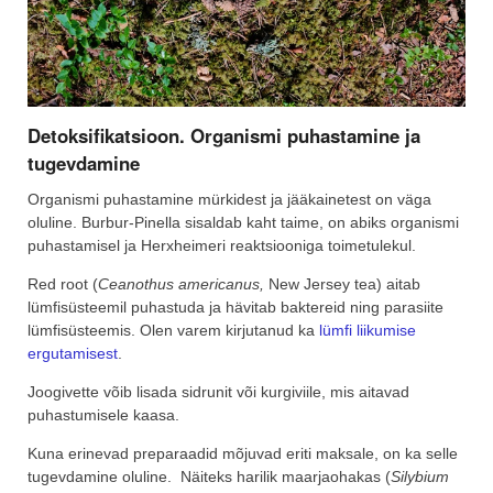
Detoksifikatsioon. Organismi puhastamine ja
tugevdamine
Organismi puhastamine mürkidest ja jääkainetest on väga
oluline. Burbur-Pinella sisaldab kaht taime, on abiks organismi
puhastamisel ja Herxheimeri reaktsiooniga toimetulekul.
Red root (
Ceanothus americanus,
New Jersey tea) aitab
lümfisüsteemil puhastuda ja hävitab baktereid ning parasiite
lümfisüsteemis. Olen varem kirjutanud ka
lümfi liikumise
ergutamisest
.
Joogivette võib lisada sidrunit või kurgiviile, mis aitavad
puhastumisele kaasa.
Kuna erinevad preparaadid mõjuvad eriti maksale, on ka selle
tugevdamine oluline. Näiteks harilik maarjaohakas (
Silybium