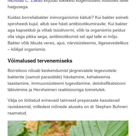
Nicholas C. Zakas
kirjutab isiklikest kogemustest võitluses selle
haigusega.
Kuidas borreliabakter inimorganismis käitub? Kui bakter esineb
spiroheedi kujul, allub see hästi antibiootikumiravile. Kui bakter
aga kapseldub ja võtab tsüstivormi, võib ta organismis peidus
olla väga pikka aega, antibiootikumid sel ajal talle ei mõju.
Bakter võib liikuda veres, ajus, närvisüsteemis, liigesevedelikus
– kõikjal organismis.
Võimalused tervenemiseks
Borrelioos nõuab keskendumist järgnevatele tegevustele:
bakterite (samuti parasiitide) hävitamine, kehakeemia
taastamine, immuunsüsteemi tugevdamine, detoksifikatsiooni
läbiviimine ja Herxheimeri reaktsiooniga toimetulek.
Välja on töötatud erinevaid taimseid preparaate kasutavad
raviskeemid,
milledest mõnede aluseks on dr Stephen Buhneri
raamatud.