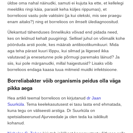
üldse oma nahal näinudki, samuti ei kujuta ka ette, et kellelegi
meeldiks ringi käia, parasiit keha küljes rippumas), et
borrelioosi vastu pole vaktsiini (ja kui olekski, mis see praegu
enam aitaks?) ning et borrelioos on ilmselt ülediagnoositud.
Ülekantud tähenduses õnnelikuks võivad end pidada need,
kes on leidnud kehalt puugiringi. Sellisel juhul on võimalik kohe
pöörduda arsti poole, kes määrab antibiootikumikuuri. Mida
aga teha pärast kuuri lõppu, kui silmad ja liigesed ikka
valutavad ja enesetunne pole põrmugi paremaks läinud? Ja
siis, kui pole märganudki, millal haigestusid? Lisaks võib
borrelioos endaga kaasa tuua mitmeid muidki infektsioone.
Borreliabakter võib organismis peidus olla väga
pikka aega
Hea artikli teemal borrelioos on kirjutanud
dr Jaan
Suurküla
. Tema keelekasutusest ei tasu lasta end ehmatada,
kuna tegu on väliseesti arstiga. Dr Suurküla on
spetsialiseerunud Ajurveedale ja olen teda ka isiklikult
kohanud.