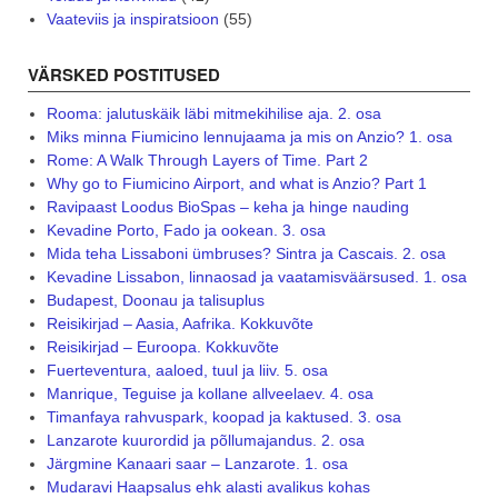
Vaateviis ja inspiratsioon
(55)
VÄRSKED POSTITUSED
Rooma: jalutuskäik läbi mitmekihilise aja. 2. osa
Miks minna Fiumicino lennujaama ja mis on Anzio? 1. osa
Rome: A Walk Through Layers of Time. Part 2
Why go to Fiumicino Airport, and what is Anzio? Part 1
Ravipaast Loodus BioSpas – keha ja hinge nauding
Kevadine Porto, Fado ja ookean. 3. osa
Mida teha Lissaboni ümbruses? Sintra ja Cascais. 2. osa
Kevadine Lissabon, linnaosad ja vaatamisväärsused. 1. osa
Budapest, Doonau ja talisuplus
Reisikirjad – Aasia, Aafrika. Kokkuvõte
Reisikirjad – Euroopa. Kokkuvõte
Fuerteventura, aaloed, tuul ja liiv. 5. osa
Manrique, Teguise ja kollane allveelaev. 4. osa
Timanfaya rahvuspark, koopad ja kaktused. 3. osa
Lanzarote kuurordid ja põllumajandus. 2. osa
Järgmine Kanaari saar – Lanzarote. 1. osa
Mudaravi Haapsalus ehk alasti avalikus kohas