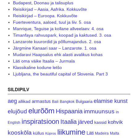
Budapest, Doonau ja talisuplus
Reisikirjad – Aasia, Aafrika. Kokkuvõte
Reisikirjad – Euroopa. Kokkuvõte
Fuerteventura, aaloed, tuul ja liiv. 5. osa
Manrique, Teguise ja kollane allveelaev. 4. osa
Timanfaya rahvuspark, koopad ja kaktused. 3. osa
Lanzarote kuurordid ja põllumajandus. 2. osa
Järgmine Kanaari saar – Lanzarote. 1. osa
Mudaravi Haapsalus ehk alasti avalikus kohas
Läti oma väike Itaalia – Jurmala
Klassikaline kodune letšo
Ljubljana, the beautiful capital of Slovenia. Part 3
SILDIPILV
aeg
elamise kunst
armastus
allikad
Bulgaaria
Bali
Bangkok
elurõõm
Hispaania
elujõud
immuunsus
in
inspiratsioon
Itaalia
järved
kohvik
kassid
English
liikumine
kooskõla
Läti
küllus
Madeira
Malta
Küpros