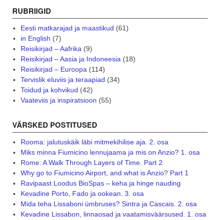
RUBRIIGID
Eesti matkarajad ja maastikud
(61)
in English
(7)
Reisikirjad – Aafrika
(9)
Reisikirjad – Aasia ja Indoneesia
(18)
Reisikirjad – Euroopa
(114)
Tervislik eluviis ja teraapiad
(34)
Toidud ja kohvikud
(42)
Vaateviis ja inspiratsioon
(55)
VÄRSKED POSTITUSED
Rooma: jalutuskäik läbi mitmekihilise aja. 2. osa
Miks minna Fiumicino lennujaama ja mis on Anzio? 1. osa
Rome: A Walk Through Layers of Time. Part 2
Why go to Fiumicino Airport, and what is Anzio? Part 1
Ravipaast Loodus BioSpas – keha ja hinge nauding
Kevadine Porto, Fado ja ookean. 3. osa
Mida teha Lissaboni ümbruses? Sintra ja Cascais. 2. osa
Kevadine Lissabon, linnaosad ja vaatamisväärsused. 1. osa