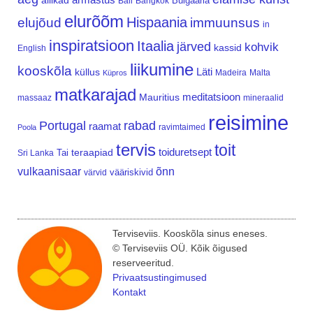
allikad
Bulgaaria
Bali
Bangkok
elurõõm
Hispaania
elujõud
immuunsus
in
inspiratsioon
Itaalia
järved
kohvik
kassid
English
liikumine
kooskõla
Läti
küllus
Madeira
Malta
Küpros
matkarajad
meditatsioon
Mauritius
massaaz
mineraalid
reisimine
Portugal
rabad
raamat
ravimtaimed
Poola
tervis
toit
teraapiad
toiduretsept
Tai
Sri Lanka
vulkaanisaar
õnn
vääriskivid
värvid
Terviseviis. Kooskõla sinus eneses.
© Terviseviis OÜ. Kõik õigused
reserveeritud.
Privaatsustingimused
Kontakt