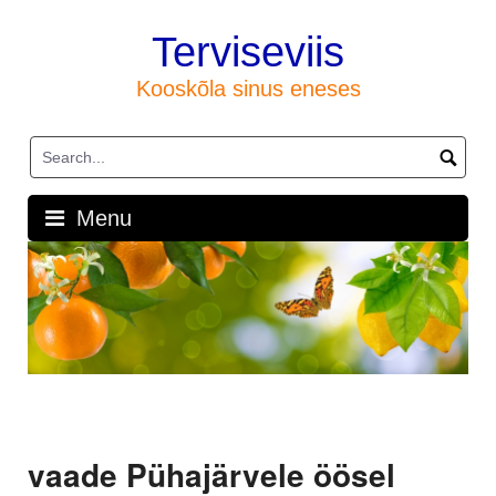
Skip
to
Terviseviis
content
Kooskõla sinus eneses
Menu
vaade Pühajärvele öösel