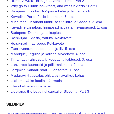
Rome: A Walk Through Layers of Time. Part 2
Why go to Fiumicino Airport, and what is Anzio? Part 1
Ravipaast Loodus BioSpas – keha ja hinge nauding
Kevadine Porto, Fado ja ookean. 3. osa
Mida teha Lissaboni ümbruses? Sintra ja Cascais. 2. osa
Kevadine Lissabon, linnaosad ja vaatamisväärsused. 1. osa
Budapest, Doonau ja talisuplus
Reisikirjad – Aasia, Aafrika. Kokkuvõte
Reisikirjad – Euroopa. Kokkuvõte
Fuerteventura, aaloed, tuul ja liiv. 5. osa
Manrique, Teguise ja kollane allveelaev. 4. osa
Timanfaya rahvuspark, koopad ja kaktused. 3. osa
Lanzarote kuurordid ja põllumajandus. 2. osa
Järgmine Kanaari saar – Lanzarote. 1. osa
Mudaravi Haapsalus ehk alasti avalikus kohas
Läti oma väike Itaalia – Jurmala
Klassikaline kodune letšo
Ljubljana, the beautiful capital of Slovenia. Part 3
SILDIPILV
aeg
elamise kunst
armastus