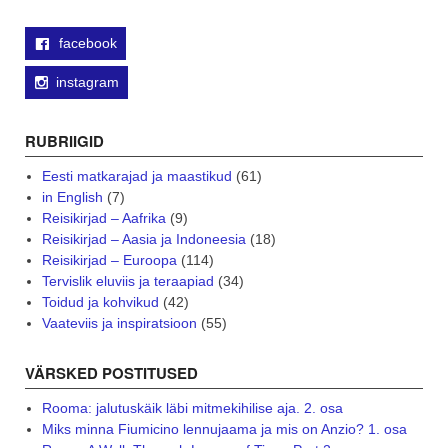
facebook
instagram
RUBRIIGID
Eesti matkarajad ja maastikud
(61)
in English
(7)
Reisikirjad – Aafrika
(9)
Reisikirjad – Aasia ja Indoneesia
(18)
Reisikirjad – Euroopa
(114)
Tervislik eluviis ja teraapiad
(34)
Toidud ja kohvikud
(42)
Vaateviis ja inspiratsioon
(55)
VÄRSKED POSTITUSED
Rooma: jalutuskäik läbi mitmekihilise aja. 2. osa
Miks minna Fiumicino lennujaama ja mis on Anzio? 1. osa