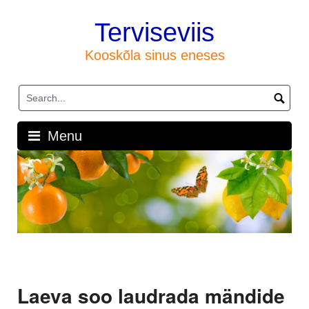
Skip
to
Terviseviis
content
Kooskõla sinus eneses
Menu
Laeva soo laudrada mändide