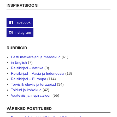
navigation
INSPIRATSIOONI
facebook
instagram
RUBRIIGID
Eesti matkarajad ja maastikud
(61)
in English
(7)
Reisikirjad – Aafrika
(9)
Reisikirjad – Aasia ja Indoneesia
(18)
Reisikirjad – Euroopa
(114)
Tervislik eluviis ja teraapiad
(34)
Toidud ja kohvikud
(42)
Vaateviis ja inspiratsioon
(55)
VÄRSKED POSTITUSED