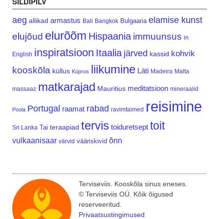
SILDIPILV
aeg
elamise kunst
armastus
allikad
Bulgaaria
Bali
Bangkok
elurõõm
Hispaania
elujõud
immuunsus
in
inspiratsioon
Itaalia
järved
kohvik
kassid
English
liikumine
kooskõla
Läti
küllus
Madeira
Malta
Küpros
matkarajad
meditatsioon
Mauritius
massaaz
mineraalid
reisimine
Portugal
rabad
raamat
ravimtaimed
Poola
tervis
toit
teraapiad
toiduretsept
Tai
Sri Lanka
vulkaanisaar
õnn
vääriskivid
värvid
Terviseviis. Kooskõla sinus eneses.
© Terviseviis OÜ. Kõik õigused
reserveeritud.
Privaatsustingimused