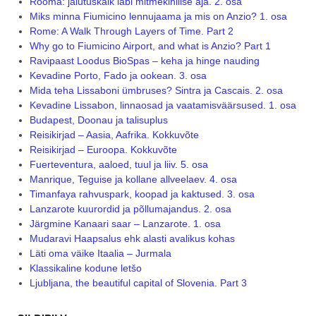
Rooma: jalutuskäik läbi mitmekihilise aja. 2. osa
Miks minna Fiumicino lennujaama ja mis on Anzio? 1. osa
Rome: A Walk Through Layers of Time. Part 2
Why go to Fiumicino Airport, and what is Anzio? Part 1
Ravipaast Loodus BioSpas – keha ja hinge nauding
Kevadine Porto, Fado ja ookean. 3. osa
Mida teha Lissaboni ümbruses? Sintra ja Cascais. 2. osa
Kevadine Lissabon, linnaosad ja vaatamisväärsused. 1. osa
Budapest, Doonau ja talisuplus
Reisikirjad – Aasia, Aafrika. Kokkuvõte
Reisikirjad – Euroopa. Kokkuvõte
Fuerteventura, aaloed, tuul ja liiv. 5. osa
Manrique, Teguise ja kollane allveelaev. 4. osa
Timanfaya rahvuspark, koopad ja kaktused. 3. osa
Lanzarote kuurordid ja põllumajandus. 2. osa
Järgmine Kanaari saar – Lanzarote. 1. osa
Mudaravi Haapsalus ehk alasti avalikus kohas
Läti oma väike Itaalia – Jurmala
Klassikaline kodune letšo
Ljubljana, the beautiful capital of Slovenia. Part 3