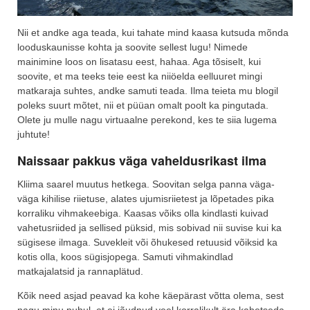
Nii et andke aga teada, kui tahate mind kaasa kutsuda mõnda
looduskaunisse kohta ja soovite sellest lugu! Nimede
mainimine loos on lisatasu eest, hahaa. Aga tõsiselt, kui
soovite, et ma teeks teie eest ka niiöelda eelluuret mingi
matkaraja suhtes, andke samuti teada. Ilma teieta mu blogil
poleks suurt mõtet, nii et püüan omalt poolt ka pingutada.
Olete ju mulle nagu virtuaalne perekond, kes te siia lugema
juhtute!
Naissaar pakkus väga vaheldusrikast ilma
Kliima saarel muutus hetkega. Soovitan selga panna väga-
väga kihilise riietuse, alates ujumisriietest ja lõpetades pika
korraliku vihmakeebiga. Kaasas võiks olla kindlasti kuivad
vahetusriided ja sellised püksid, mis sobivad nii suvise kui ka
sügisese ilmaga. Suvekleit või õhukesed retuusid võiksid ka
kotis olla, koos sügisjopega. Samuti vihmakindlad
matkajalatsid ja rannaplätud.
Kõik need asjad peavad ka kohe käepärast võtta olema, sest