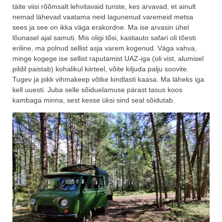
täite viisi rõõmsalt lehvitavaid turiste, kes arvavad, et ainult
nemad lähevad vaatama neid lagunenud varemeid metsa
sees ja see on ikka väga erakordne. Ma ise arvasin ühel
lõunasel ajal samuti. Mis oligi tõsi, kastiauto safari oli tõesti
eriline, ma polnud sellist asja varem kogenud. Väga vahva,
minge kogege ise sellist raputamist UAZ-iga (oli vist, alumisel
pildil paistab) kohalikul kiirteel, võite kiljuda palju soovite.
Tugev ja pikk vihmakeep võtke kindlasti kaasa. Ma läheks iga
kell uuesti. Juba selle sõiduelamuse pärast tasus koos
kambaga minna, sest kesse üksi sind seal sõidutab.