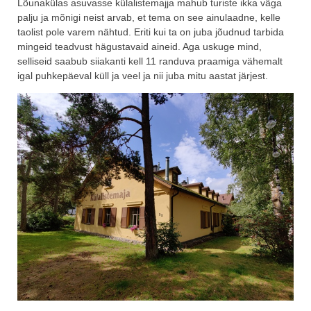
Lõunakülas asuvasse külalistemajja mahub turiste ikka väga
palju ja mõnigi neist arvab, et tema on see ainulaadne, kelle
taolist pole varem nähtud. Eriti kui ta on juba jõudnud tarbida
mingeid teadvust hägustavaid aineid. Aga uskuge mind,
selliseid saabub siiakanti kell 11 randuva praamiga vähemalt
igal puhkepäeval küll ja veel ja nii juba mitu aastat järjest.