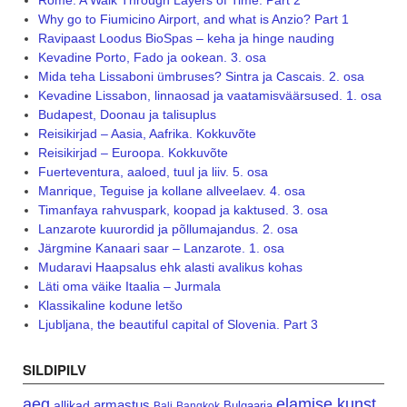
Why go to Fiumicino Airport, and what is Anzio? Part 1
Ravipaast Loodus BioSpas – keha ja hinge nauding
Kevadine Porto, Fado ja ookean. 3. osa
Mida teha Lissaboni ümbruses? Sintra ja Cascais. 2. osa
Kevadine Lissabon, linnaosad ja vaatamisväärsused. 1. osa
Budapest, Doonau ja talisuplus
Reisikirjad – Aasia, Aafrika. Kokkuvõte
Reisikirjad – Euroopa. Kokkuvõte
Fuerteventura, aaloed, tuul ja liiv. 5. osa
Manrique, Teguise ja kollane allveelaev. 4. osa
Timanfaya rahvuspark, koopad ja kaktused. 3. osa
Lanzarote kuurordid ja põllumajandus. 2. osa
Järgmine Kanaari saar – Lanzarote. 1. osa
Mudaravi Haapsalus ehk alasti avalikus kohas
Läti oma väike Itaalia – Jurmala
Klassikaline kodune letšo
Ljubljana, the beautiful capital of Slovenia. Part 3
SILDIPILV
aeg
elamise kunst
armastus
allikad
Bulgaaria
Bali
Bangkok