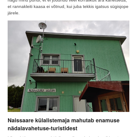
nagu minu puhul, et ei jõudnud veel korralikult ära kahetseda,
et rannakleiti kaasa ei võtnud, kui juba tekkis igatsus sügisjope
järele.
Naissaare külalistemaja mahutab enamuse
nädalavahetuse-turistidest