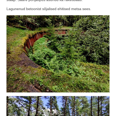
Lagunenud betoonist sõjalised ehitised metsa sees.