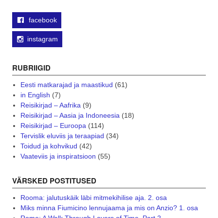
facebook
instagram
RUBRIIGID
Eesti matkarajad ja maastikud
(61)
in English
(7)
Reisikirjad – Aafrika
(9)
Reisikirjad – Aasia ja Indoneesia
(18)
Reisikirjad – Euroopa
(114)
Tervislik eluviis ja teraapiad
(34)
Toidud ja kohvikud
(42)
Vaateviis ja inspiratsioon
(55)
VÄRSKED POSTITUSED
Rooma: jalutuskäik läbi mitmekihilise aja. 2. osa
Miks minna Fiumicino lennujaama ja mis on Anzio? 1. osa
Rome: A Walk Through Layers of Time. Part 2