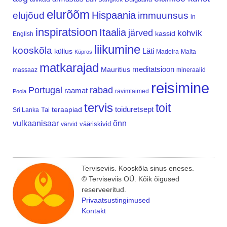
elurõõm
Hispaania
elujõud
immuunsus
in
inspiratsioon
Itaalia
järved
kohvik
kassid
English
liikumine
kooskõla
Läti
küllus
Madeira
Malta
Küpros
matkarajad
meditatsioon
Mauritius
massaaz
mineraalid
reisimine
Portugal
rabad
raamat
ravimtaimed
Poola
tervis
toit
teraapiad
toiduretsept
Tai
Sri Lanka
vulkaanisaar
õnn
vääriskivid
värvid
Terviseviis. Kooskõla sinus eneses.
© Terviseviis OÜ. Kõik õigused
reserveeritud.
Privaatsustingimused
Kontakt