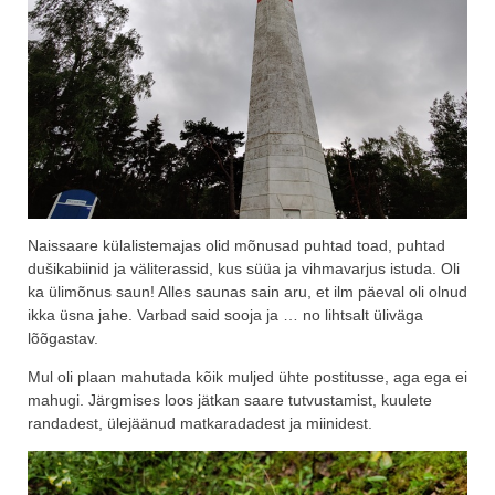
Naissaare külalistemajas olid mõnusad puhtad toad, puhtad
dušikabiinid ja väliterassid, kus süüa ja vihmavarjus istuda. Oli
ka ülimõnus saun! Alles saunas sain aru, et ilm päeval oli olnud
ikka üsna jahe. Varbad said sooja ja … no lihtsalt üliväga
lõõgastav.
Mul oli plaan mahutada kõik muljed ühte postitusse, aga ega ei
mahugi. Järgmises loos jätkan saare tutvustamist, kuulete
randadest, ülejäänud matkaradadest ja miinidest.