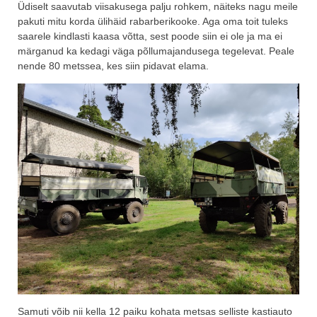
Üdiselt saavutab viisakusega palju rohkem, näiteks nagu meile
pakuti mitu korda ülihäid rabarberikooke. Aga oma toit tuleks
saarele kindlasti kaasa võtta, sest poode siin ei ole ja ma ei
märganud ka kedagi väga põllumajandusega tegelevat. Peale
nende 80 metssea, kes siin pidavat elama.
Samuti võib nii kella 12 paiku kohata metsas selliste kastiauto