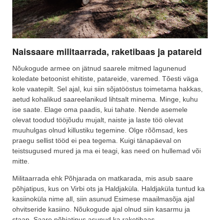
Naissaare militaarrada, raketibaas ja patareid
Nõukogude armee on jätnud saarele mitmed lagunenud
koledate betoonist ehitiste, patareide, varemed. Tõesti väga
kole vaatepilt. Sel ajal, kui siin sõjatööstus toimetama hakkas,
aetud kohalikud saareelanikud lihtsalt minema. Minge, kuhu
ise saate. Elage oma paadis, kui tahate. Nende asemele
olevat toodud tööjõudu mujalt, naiste ja laste töö olevat
muuhulgas olnud killustiku tegemine. Olge rõõmsad, kes
praegu sellist tööd ei pea tegema. Kuigi tänapäeval on
teistsugused mured ja ma ei teagi, kas need on hullemad või
mitte.
Militaarrada ehk Põhjarada on matkarada, mis asub saare
põhjatipus, kus on Virbi ots ja Haldjaküla. Haldjaküla tuntud ka
kasiinoküla nime all, siin asunud Esimese maailmasõja ajal
ohvitseride kasiino. Nõukogude ajal olnud siin kasarmu ja
staap. Saare põhjatipus asunud ka raketibaas.