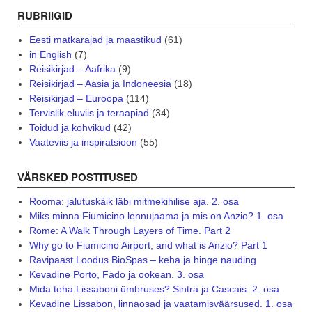
RUBRIIGID
Eesti matkarajad ja maastikud
(61)
in English
(7)
Reisikirjad – Aafrika
(9)
Reisikirjad – Aasia ja Indoneesia
(18)
Reisikirjad – Euroopa
(114)
Tervislik eluviis ja teraapiad
(34)
Toidud ja kohvikud
(42)
Vaateviis ja inspiratsioon
(55)
VÄRSKED POSTITUSED
Rooma: jalutuskäik läbi mitmekihilise aja. 2. osa
Miks minna Fiumicino lennujaama ja mis on Anzio? 1. osa
Rome: A Walk Through Layers of Time. Part 2
Why go to Fiumicino Airport, and what is Anzio? Part 1
Ravipaast Loodus BioSpas – keha ja hinge nauding
Kevadine Porto, Fado ja ookean. 3. osa
Mida teha Lissaboni ümbruses? Sintra ja Cascais. 2. osa
Kevadine Lissabon, linnaosad ja vaatamisväärsused. 1. osa