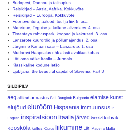
Budapest, Doonau ja talisuplus
Reisikirjad – Aasia, Aafrika. Kokkuvõte
Reisikirjad – Euroopa. Kokkuvõte
Fuerteventura, aaloed, tuul ja liiv. 5. osa
Manrique, Teguise ja kollane allveelaev. 4. osa
Timanfaya rahvuspark, koopad ja kaktused. 3. osa
Lanzarote kuurordid ja põllumajandus. 2. osa
Järgmine Kanaari saar – Lanzarote. 1. osa
Mudaravi Haapsalus ehk alasti avalikus kohas
Läti oma väike Itaalia – Jurmala
Klassikaline kodune letšo
Ljubljana, the beautiful capital of Slovenia. Part 3
SILDIPILV
aeg
elamise kunst
armastus
allikad
Bulgaaria
Bali
Bangkok
elurõõm
Hispaania
elujõud
immuunsus
in
inspiratsioon
Itaalia
järved
kohvik
kassid
English
liikumine
kooskõla
Läti
küllus
Madeira
Malta
Küpros