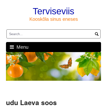
Skip
to
Terviseviis
content
Kooskõla sinus eneses
Menu
udu Laeva soos