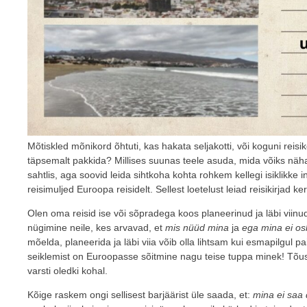
Mõtiskled mõnikord õhtuti, kas hakata seljakotti, või koguni reisik
täpsemalt pakkida? Millises suunas teele asuda, mida võiks näha 
sahtlis, aga soovid leida sihtkoha kohta rohkem kellegi isiklikke 
reisimuljed Euroopa reisidelt. Sellest loetelust leiad reisikirjad ker
Olen oma reisid ise või sõpradega koos planeerinud ja läbi viinud
nügimine neile, kes arvavad, et
mis nüüd mina
ja
ega mina ei os
mõelda, planeerida ja läbi viia võib olla lihtsam kui esmapilgul pa
seiklemist on Euroopasse sõitmine nagu teise tuppa minek! Tõuse
varsti oledki kohal.
Kõige raskem ongi sellisest barjäärist üle saada, et:
mina ei saa d