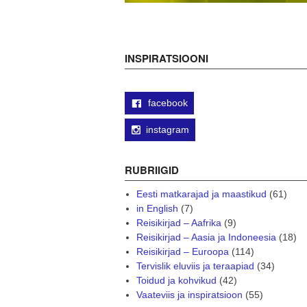
INSPIRATSIOONI
facebook
instagram
RUBRIIGID
Eesti matkarajad ja maastikud
(61)
in English
(7)
Reisikirjad – Aafrika
(9)
Reisikirjad – Aasia ja Indoneesia
(18)
Reisikirjad – Euroopa
(114)
Tervislik eluviis ja teraapiad
(34)
Toidud ja kohvikud
(42)
Vaateviis ja inspiratsioon
(55)