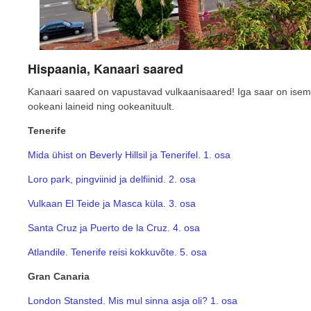
Hispaania, Kanaari saared
Kanaari saared on vapustavad vulkaanisaared! Iga saar on isemoo
ookeani laineid ning ookeanituult.
Tenerife
Mida ühist on Beverly Hillsil ja Tenerifel. 1. osa
Loro park, pingviinid ja delfiinid. 2. osa
Vulkaan El Teide ja Masca küla. 3. osa
Santa Cruz ja Puerto de la Cruz. 4. osa
Atlandile. Tenerife reisi kokkuvõte. 5. osa
Gran Canaria
London Stansted. Mis mul sinna asja oli? 1. osa