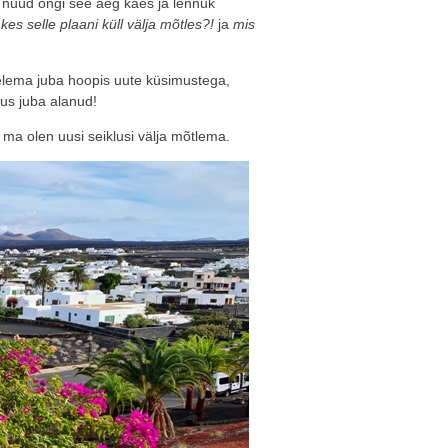
t nüüd ongi see aeg käes ja lennuk
t
kes selle plaani küll välja mõtles?!
ja
mis
elema juba hoopis uute küsimustega,
lus juba alanud!
le ma olen uusi seiklusi välja mõtlema.