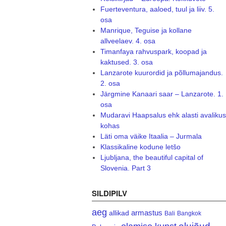
Fuerteventura, aaloed, tuul ja liiv. 5.
osa
Manrique, Teguise ja kollane
allveelaev. 4. osa
Timanfaya rahvuspark, koopad ja
kaktused. 3. osa
Lanzarote kuurordid ja põllumajandus.
2. osa
Järgmine Kanaari saar – Lanzarote. 1.
osa
Mudaravi Haapsalus ehk alasti avalikus
kohas
Läti oma väike Itaalia – Jurmala
Klassikaline kodune letšo
Ljubljana, the beautiful capital of
Slovenia. Part 3
SILDIPILV
aeg
armastus
allikad
Bali
Bangkok