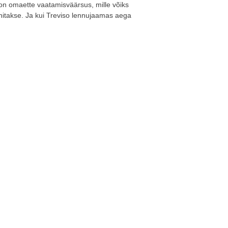
on omaette vaatamisväärsus, mille võiks
itakse. Ja kui Treviso lennujaamas aega