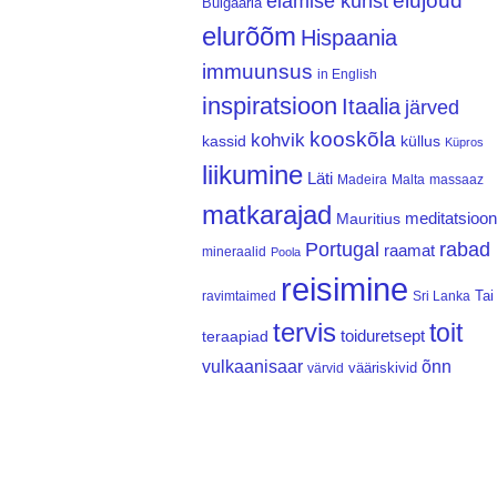
elujõud
elamise kunst
Bulgaaria
elurõõm
Hispaania
immuunsus
in English
inspiratsioon
Itaalia
järved
kooskõla
kohvik
kassid
küllus
Küpros
liikumine
Läti
Madeira
Malta
massaaz
matkarajad
meditatsioon
Mauritius
Portugal
rabad
raamat
mineraalid
Poola
reisimine
Tai
ravimtaimed
Sri Lanka
tervis
toit
teraapiad
toiduretsept
vulkaanisaar
õnn
vääriskivid
värvid