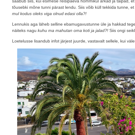
saabub siis, kui esimese reisipäeva hommikul ärkad ja taipad, e
tõusebki mõne tunni pärast lendu. Siis võib küll tekkida tunne, e
mul kodus oleks viga olnud edasi olla?!
Lennukis aga läheb selline ebamugavustunne üle ja hakkad teg
näiteks nagu
kuhu ma mahutan oma koti ja jalad?!
Siis ongi seik
Loetelusse lisandub infot järjest juurde, vastavalt sellele, kui vä