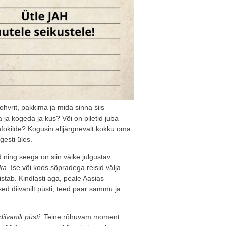
ohvrit, pakkima ja mida sinna siis
ja kogeda ja kus? Või on piletid juba
infokilde? Kogusin alljärgnevalt kokku oma
gesti üles.
 ning seega on siin väike julgustav
ka
. Ise või koos sõpradega reisid välja
istab. Kindlasti aga, peale Aasias
d diivanilt püsti, teed paar sammu ja
iivanilt püsti
. Teine rõhuvam moment