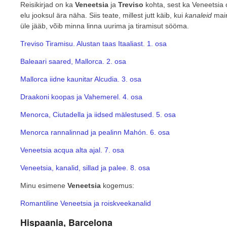
Reisikirjad on ka
Veneetsia
ja
Treviso
kohta, sest ka Veneetsia 
elu jooksul ära näha. Siis teate, millest jutt käib, kui
kanaleid
main
üle jääb, võib minna linna uurima ja tiramisut sööma.
Treviso Tiramisu. Alustan taas Itaaliast. 1. osa
Baleaari saared, Mallorca. 2. osa
Mallorca iidne kaunitar Alcudia. 3. osa
Draakoni koopas ja Vahemerel. 4. osa
Menorca, Ciutadella ja iidsed mälestused. 5. osa
Menorca rannalinnad ja pealinn Mahón. 6. osa
Veneetsia acqua alta ajal. 7. osa
Veneetsia, kanalid, sillad ja palee. 8. osa
Minu esimene
Veneetsia
kogemus:
Romantiline Veneetsia ja roiskveekanalid
Hispaania, Barcelona