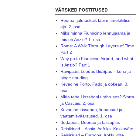
VÄRSKED POSTITUSED
Rooma: jalutuskäik läbi mitmekihilise
aja. 2. osa
Miks minna Fiumicino lennujaama ja
mis on Anzio? 1. osa
Rome: A Walk Through Layers of Time.
Part 2
Why go to Fiumicino Airport, and what
is Anzio? Part 1
Ravipaast Loodus BioSpas – keha ja
hinge nauding
Kevadine Porto, Fado ja ookean. 3.
osa
Mida teha Lissaboni ümbruses? Sintra
ja Cascais. 2. osa
Kevadine Lissabon, linnaosad ja
vaatamisväärsused. 1. osa
Budapest, Doonau ja talisuplus
Reisikirjad – Aasia, Aafrika. Kokkuvõte
Reisikirjad – Euroopa. Kokkuvõte