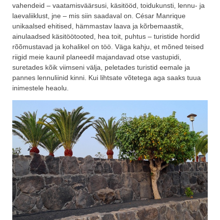
vahendeid – vaatamisväärsusi, käsitööd, toidukunsti, lennu- ja
laevaliiklust, jne – mis siin saadaval on. César Manrique
unikaalsed ehitised, hämmastav laava ja kõrbemaastik,
ainulaadsed käsitöötooted, hea toit, puhtus – turistide hordid
rõõmustavad ja kohalikel on töö. Väga kahju, et mõned teised
riigid meie kaunil planeedil majandavad otse vastupidi,
suretades kõik viimseni välja, peletades turistid eemale ja
pannes lennuliinid kinni. Kui lihtsate võtetega aga saaks tuua
inimestele heaolu.