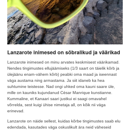
Lanzarote inimesed on sõbralikud ja väärikad
Lanzarote inimesed on minu arvates keskmisest väärikamad.
Nendes tingimustes ellujäämiseks (1/3 saart on täielik kõrb ja
ülejäänu enam-vähem kõrb) peabki oma maad ja iseennast
väga austama ning armastama. Ja siit idaneb ka hea
suhtumine teistesse. Nad ongi uhked oma kauni saare üle,
mille on kauniks kujundanud César Manrique kunstianne.
Kummaline, et Kanaari saari justkui ei saagi omavahel
võrrelda, sest kuigi ühise nimetaja all, on kõik nii väga
erinevad.
Lanzarote on näide sellest, kuidas kõrbe tingimustes saab elu
edendada, kasutades väga oskuslikult ära neid väheseid