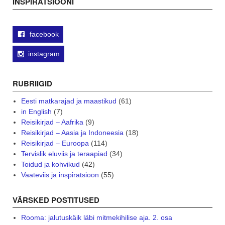
INSPIRATSIOONI
facebook
instagram
RUBRIIGID
Eesti matkarajad ja maastikud
(61)
in English
(7)
Reisikirjad – Aafrika
(9)
Reisikirjad – Aasia ja Indoneesia
(18)
Reisikirjad – Euroopa
(114)
Tervislik eluviis ja teraapiad
(34)
Toidud ja kohvikud
(42)
Vaateviis ja inspiratsioon
(55)
VÄRSKED POSTITUSED
Rooma: jalutuskäik läbi mitmekihilise aja. 2. osa