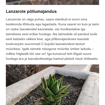
Lanzarote põllumajandus
Lanzarote on väga puhas, saare elanikud ei soovi oma
keskkonda lõhkuda ega lagastada. Kuna saarel on kuiv ja taimi
on raske laavakividel kasvatada, siis hoolitsetakse iga
taimekese eest erilise hoolega. Aia taimedele oli pandud tuule
eest kaitseks väikesi kive, aga põllumajanduses kasutati
tuulevarjuks suuremaid C-kujulisi laavakividest laotud
müürikesi. Igale taimele niisugune müürike ümber laduda –
milline hiiglaslik töö see on! Iga kuivanud leht lõigati suure
hoolega ära ja laavakivikestega kaetud platsid riisuti ühtlaseks.