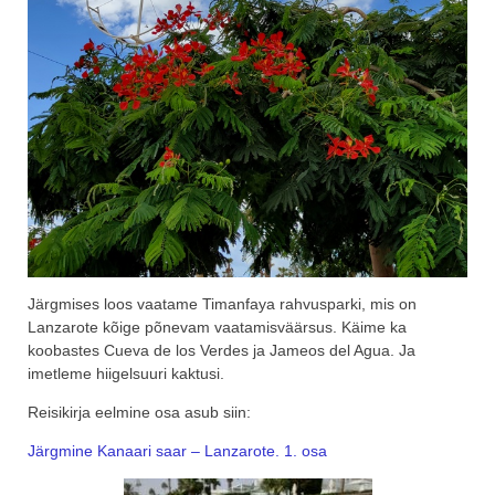
Järgmises loos vaatame Timanfaya rahvusparki, mis on
Lanzarote kõige põnevam vaatamisväärsus. Käime ka
koobastes Cueva de los Verdes ja Jameos del Agua. Ja
imetleme hiigelsuuri kaktusi.
Reisikirja eelmine osa asub siin:
Järgmine Kanaari saar – Lanzarote. 1. osa