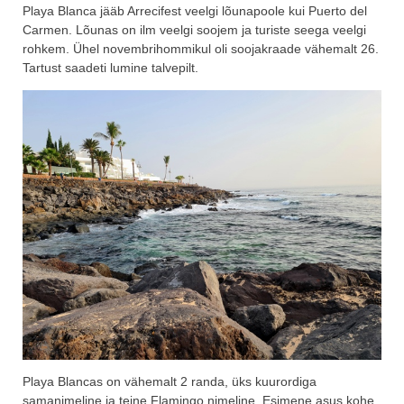
Playa Blanca jääb Arrecifest veelgi lõunapoole kui Puerto del
Carmen. Lõunas on ilm veelgi soojem ja turiste seega veelgi
rohkem. Ühel novembrihommikul oli soojakraade vähemalt 26.
Tartust saadeti lumine talvepilt.
Playa Blancas on vähemalt 2 randa, üks kuurordiga
samanimeline ja teine Flamingo nimeline. Esimene asus kohe