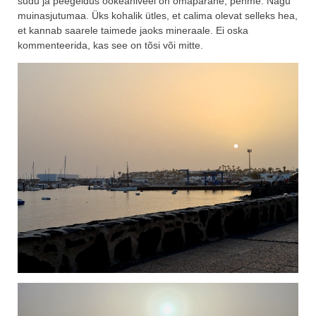
sudu ja peegeldus ookeaniveel on omapärane, pehme. Nagu
muinasjutumaa. Üks kohalik ütles, et calima olevat selleks hea,
et kannab saarele taimede jaoks mineraale. Ei oska
kommenteerida, kas see on tõsi või mitte.