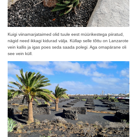
Kuigi viinamarjataimed olid tuule eest müürikestega piiratud,
nägid need ikkagi kidurad välja. Küllap selle tõttu on Lanzarote
vein kallis ja igas poes seda saada polegi. Aga omapärane oli
see vein küll.