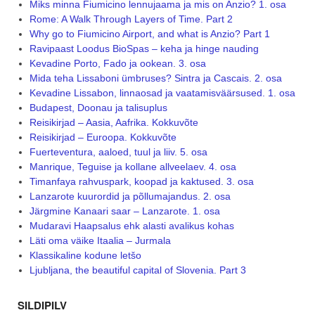
Miks minna Fiumicino lennujaama ja mis on Anzio? 1. osa
Rome: A Walk Through Layers of Time. Part 2
Why go to Fiumicino Airport, and what is Anzio? Part 1
Ravipaast Loodus BioSpas – keha ja hinge nauding
Kevadine Porto, Fado ja ookean. 3. osa
Mida teha Lissaboni ümbruses? Sintra ja Cascais. 2. osa
Kevadine Lissabon, linnaosad ja vaatamisväärsused. 1. osa
Budapest, Doonau ja talisuplus
Reisikirjad – Aasia, Aafrika. Kokkuvõte
Reisikirjad – Euroopa. Kokkuvõte
Fuerteventura, aaloed, tuul ja liiv. 5. osa
Manrique, Teguise ja kollane allveelaev. 4. osa
Timanfaya rahvuspark, koopad ja kaktused. 3. osa
Lanzarote kuurordid ja põllumajandus. 2. osa
Järgmine Kanaari saar – Lanzarote. 1. osa
Mudaravi Haapsalus ehk alasti avalikus kohas
Läti oma väike Itaalia – Jurmala
Klassikaline kodune letšo
Ljubljana, the beautiful capital of Slovenia. Part 3
SILDIPILV