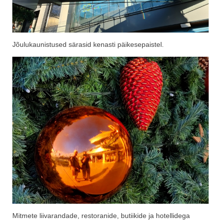
Jõulukaunistused särasid kenasti päikesepaistel.
Mitmete liivarandade, restoranide, butiikide ja hotellidega