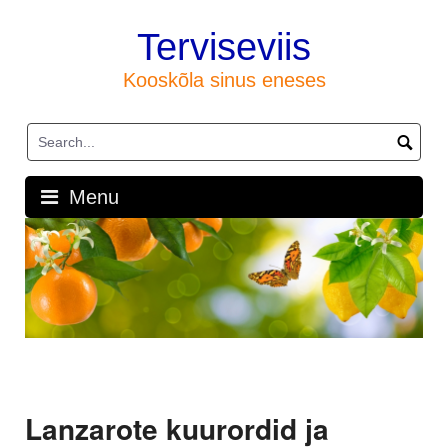
Skip
to
Terviseviis
content
Kooskõla sinus eneses
Menu
Lanzarote kuurordid ja