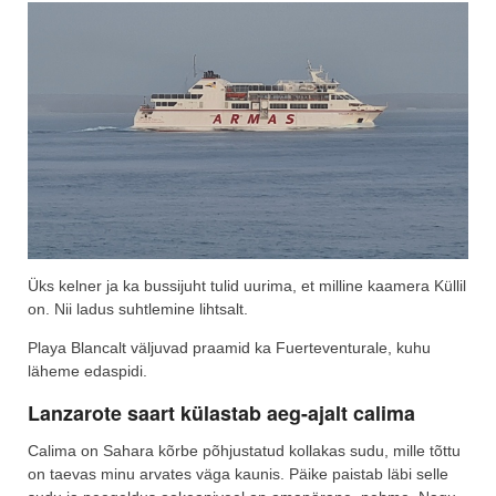
Üks kelner ja ka bussijuht tulid uurima, et milline kaamera Küllil
on. Nii ladus suhtlemine lihtsalt.
Playa Blancalt väljuvad praamid ka Fuerteventurale, kuhu
läheme edaspidi.
Lanzarote saart külastab aeg-ajalt calima
Calima on Sahara kõrbe põhjustatud kollakas sudu, mille tõttu
on taevas minu arvates väga kaunis. Päike paistab läbi selle