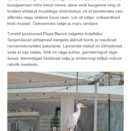
bussijaamast mõni minut minna, teine veidi kaugemal ning oli
kividest ehitatud muulidega ümbritsetud, nii et lainetevaba vesi
sillerdas nagu väikese kausi sees. Liiv oli valge, vulkaanilised
kivid mustad. Ookeanivesi selge ja maru soolane.
Turistid pesitsevad Playa Blanca valgetes hotellides.
Soojendavad põhjamaal kangeks jäänud konte ja naudivad
rannarestoranides pakutavat. Lanzarote toidud on ülimaitsvad,
seda ei saa salata. Kõik on väga puhas, garneeringud väga
ilusad, teenindajad heidavad nalja ja ümberringi hõljub mõnus
rahulik meeleolu.