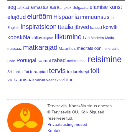
aeg
elamise kunst
armastus
allikad
Bulgaaria
Bali
Bangkok
elurõõm
Hispaania
elujõud
immuunsus
in
inspiratsioon
Itaalia
järved
kohvik
kassid
English
liikumine
kooskõla
Läti
küllus
Madeira
Malta
Küpros
matkarajad
meditatsioon
Mauritius
massaaz
mineraalid
reisimine
Portugal
rabad
raamat
ravimtaimed
Poola
tervis
toit
teraapiad
toiduretsept
Tai
Sri Lanka
vulkaanisaar
õnn
vääriskivid
värvid
Terviseviis. Kooskõla sinus eneses.
© Terviseviis OÜ. Kõik õigused
reserveeritud.
Privaatsustingimused
Kontakt