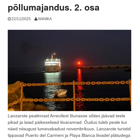
põllumajandus. 2. osa
22/11/2025
ANNIKA
Lanzarote pealinnast Arrecifest lõunasse sõites jäävad teele
pikad ja laiad päikeselised liivarannad. Õudus tuleb peale kui
näed niisugust lumevabadust novembrikuus. Lanzarote turistid
lippavad Puerto del Carmeni ja Playa Blanca liivadel plätudega