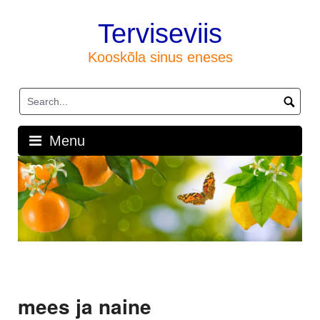
Skip
to
Terviseviis
content
Kooskõla sinus eneses
Menu
mees ja naine