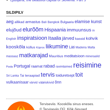
Ljubljana, the beautiful capital of Slovenia. Part 3
SILDIPILV
aeg
elamise kunst
armastus
allikad
Bulgaaria
Bali
Bangkok
elurõõm
Hispaania
elujõud
immuunsus
in
inspiratsioon
Itaalia
järved
kohvik
kassid
English
liikumine
kooskõla
Läti
küllus
Madeira
Malta
Küpros
matkarajad
meditatsioon
Mauritius
massaaz
mineraalid
reisimine
Portugal
rabad
raamat
ravimtaimed
Poola
tervis
toit
teraapiad
toiduretsept
Tai
Sri Lanka
vulkaanisaar
õnn
vääriskivid
värvid
Terviseviis. Kooskõla sinus eneses.
© Terviseviis OÜ. Kõik õigused