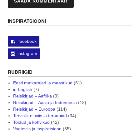
INSPIRATSIOONI
facebook
instagram
RUBRIIGID
Eesti matkarajad ja maastikud
(61)
in English
(7)
Reisikirjad – Aafrika
(9)
Reisikirjad – Aasia ja Indoneesia
(18)
Reisikirjad – Euroopa
(114)
Tervislik eluviis ja teraapiad
(34)
Toidud ja kohvikud
(42)
Vaateviis ja inspiratsioon
(55)