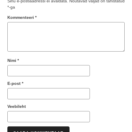
Sinu e-postiaadressi ei avaldata.
Nõutavad väljad on tähistatud
*
-ga
Kommenteeri
*
Nimi
*
E-post
*
Veebileht