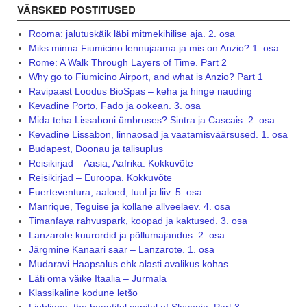
VÄRSKED POSTITUSED
Rooma: jalutuskäik läbi mitmekihilise aja. 2. osa
Miks minna Fiumicino lennujaama ja mis on Anzio? 1. osa
Rome: A Walk Through Layers of Time. Part 2
Why go to Fiumicino Airport, and what is Anzio? Part 1
Ravipaast Loodus BioSpas – keha ja hinge nauding
Kevadine Porto, Fado ja ookean. 3. osa
Mida teha Lissaboni ümbruses? Sintra ja Cascais. 2. osa
Kevadine Lissabon, linnaosad ja vaatamisväärsused. 1. osa
Budapest, Doonau ja talisuplus
Reisikirjad – Aasia, Aafrika. Kokkuvõte
Reisikirjad – Euroopa. Kokkuvõte
Fuerteventura, aaloed, tuul ja liiv. 5. osa
Manrique, Teguise ja kollane allveelaev. 4. osa
Timanfaya rahvuspark, koopad ja kaktused. 3. osa
Lanzarote kuurordid ja põllumajandus. 2. osa
Järgmine Kanaari saar – Lanzarote. 1. osa
Mudaravi Haapsalus ehk alasti avalikus kohas
Läti oma väike Itaalia – Jurmala
Klassikaline kodune letšo