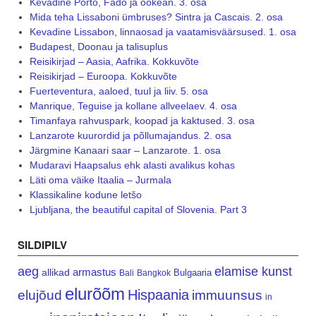
Kevadine Porto, Fado ja ookean. 3. osa
Mida teha Lissaboni ümbruses? Sintra ja Cascais. 2. osa
Kevadine Lissabon, linnaosad ja vaatamisväärsused. 1. osa
Budapest, Doonau ja talisuplus
Reisikirjad – Aasia, Aafrika. Kokkuvõte
Reisikirjad – Euroopa. Kokkuvõte
Fuerteventura, aaloed, tuul ja liiv. 5. osa
Manrique, Teguise ja kollane allveelaev. 4. osa
Timanfaya rahvuspark, koopad ja kaktused. 3. osa
Lanzarote kuurordid ja põllumajandus. 2. osa
Järgmine Kanaari saar – Lanzarote. 1. osa
Mudaravi Haapsalus ehk alasti avalikus kohas
Läti oma väike Itaalia – Jurmala
Klassikaline kodune letšo
Ljubljana, the beautiful capital of Slovenia. Part 3
SILDIPILV
aeg
elamise kunst
armastus
allikad
Bulgaaria
Bali
Bangkok
elurõõm
Hispaania
elujõud
immuunsus
in