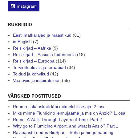
instagram
RUBRIIGID
Eesti matkarajad ja maastikud
(61)
in English
(7)
Reisikirjad – Aafrika
(9)
Reisikirjad – Aasia ja Indoneesia
(18)
Reisikirjad – Euroopa
(114)
Tervislik eluviis ja teraapiad
(34)
Toidud ja kohvikud
(42)
Vaateviis ja inspiratsioon
(55)
VÄRSKED POSTITUSED
Rooma: jalutuskäik läbi mitmekihilise aja. 2. osa
Miks minna Fiumicino lennujaama ja mis on Anzio? 1. osa
Rome: A Walk Through Layers of Time. Part 2
Why go to Fiumicino Airport, and what is Anzio? Part 1
Ravipaast Loodus BioSpas – keha ja hinge nauding