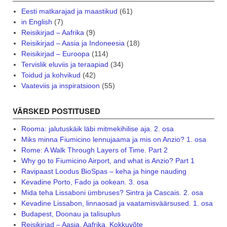
Eesti matkarajad ja maastikud
(61)
in English
(7)
Reisikirjad – Aafrika
(9)
Reisikirjad – Aasia ja Indoneesia
(18)
Reisikirjad – Euroopa
(114)
Tervislik eluviis ja teraapiad
(34)
Toidud ja kohvikud
(42)
Vaateviis ja inspiratsioon
(55)
VÄRSKED POSTITUSED
Rooma: jalutuskäik läbi mitmekihilise aja. 2. osa
Miks minna Fiumicino lennujaama ja mis on Anzio? 1. osa
Rome: A Walk Through Layers of Time. Part 2
Why go to Fiumicino Airport, and what is Anzio? Part 1
Ravipaast Loodus BioSpas – keha ja hinge nauding
Kevadine Porto, Fado ja ookean. 3. osa
Mida teha Lissaboni ümbruses? Sintra ja Cascais. 2. osa
Kevadine Lissabon, linnaosad ja vaatamisväärsused. 1. osa
Budapest, Doonau ja talisuplus
Reisikirjad – Aasia, Aafrika. Kokkuvõte