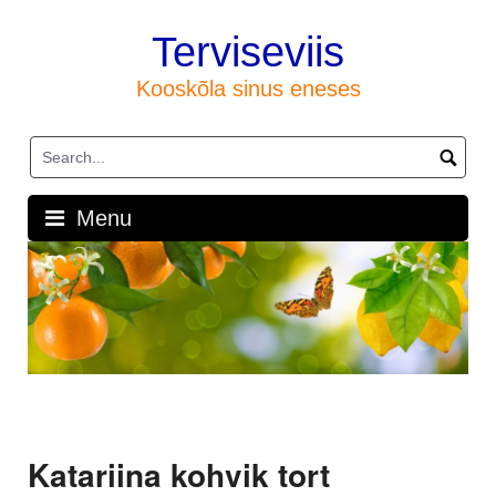
Skip
to
Terviseviis
content
Kooskõla sinus eneses
Menu
Katariina kohvik tort