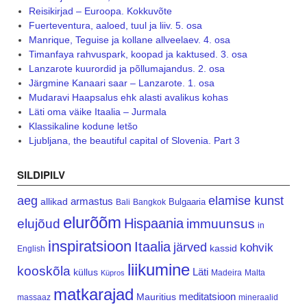
Reisikirjad – Euroopa. Kokkuvõte
Fuerteventura, aaloed, tuul ja liiv. 5. osa
Manrique, Teguise ja kollane allveelaev. 4. osa
Timanfaya rahvuspark, koopad ja kaktused. 3. osa
Lanzarote kuurordid ja põllumajandus. 2. osa
Järgmine Kanaari saar – Lanzarote. 1. osa
Mudaravi Haapsalus ehk alasti avalikus kohas
Läti oma väike Itaalia – Jurmala
Klassikaline kodune letšo
Ljubljana, the beautiful capital of Slovenia. Part 3
SILDIPILV
aeg
elamise kunst
armastus
allikad
Bulgaaria
Bali
Bangkok
elurõõm
Hispaania
elujõud
immuunsus
in
inspiratsioon
Itaalia
järved
kohvik
kassid
English
liikumine
kooskõla
Läti
küllus
Madeira
Malta
Küpros
matkarajad
meditatsioon
Mauritius
massaaz
mineraalid