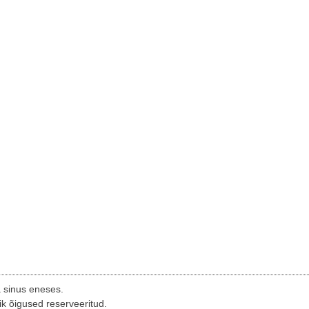
a sinus eneses.
ik õigused reserveeritud.