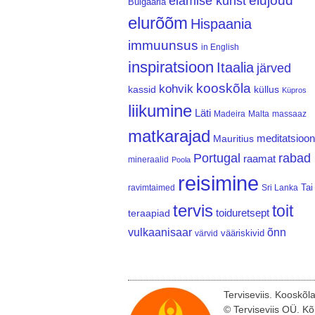
elujõud
elamise kunst
Bulgaaria
elurõõm
Hispaania
immuunsus
in English
inspiratsioon
Itaalia
järved
kooskõla
kohvik
kassid
küllus
Küpros
liikumine
Läti
Madeira
Malta
massaaz
matkarajad
meditatsioon
Mauritius
Portugal
rabad
raamat
mineraalid
Poola
reisimine
Tai
ravimtaimed
Sri Lanka
tervis
toit
teraapiad
toiduretsept
vulkaanisaar
õnn
vääriskivid
värvid
Terviseviis. Kooskõl
© Terviseviis OÜ. Kõ