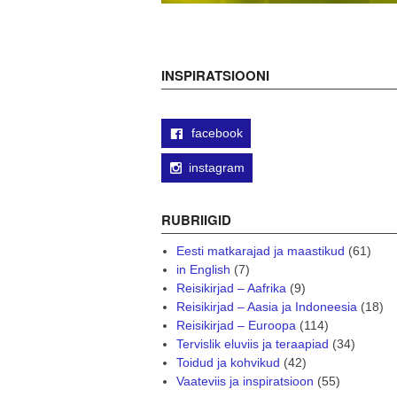
INSPIRATSIOONI
facebook
instagram
RUBRIIGID
Eesti matkarajad ja maastikud
(61)
in English
(7)
Reisikirjad – Aafrika
(9)
Reisikirjad – Aasia ja Indoneesia
(18)
Reisikirjad – Euroopa
(114)
Tervislik eluviis ja teraapiad
(34)
Toidud ja kohvikud
(42)
Vaateviis ja inspiratsioon
(55)