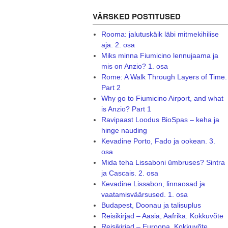
VÄRSKED POSTITUSED
Rooma: jalutuskäik läbi mitmekihilise
aja. 2. osa
Miks minna Fiumicino lennujaama ja
mis on Anzio? 1. osa
Rome: A Walk Through Layers of Time.
Part 2
Why go to Fiumicino Airport, and what
is Anzio? Part 1
Ravipaast Loodus BioSpas – keha ja
hinge nauding
Kevadine Porto, Fado ja ookean. 3.
osa
Mida teha Lissaboni ümbruses? Sintra
ja Cascais. 2. osa
Kevadine Lissabon, linnaosad ja
vaatamisväärsused. 1. osa
Budapest, Doonau ja talisuplus
Reisikirjad – Aasia, Aafrika. Kokkuvõte
Reisikirjad – Euroopa. Kokkuvõte