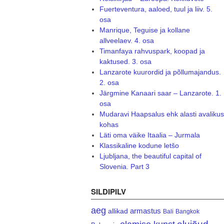
Fuerteventura, aaloed, tuul ja liiv. 5.
osa
Manrique, Teguise ja kollane
allveelaev. 4. osa
Timanfaya rahvuspark, koopad ja
kaktused. 3. osa
Lanzarote kuurordid ja põllumajandus.
2. osa
Järgmine Kanaari saar – Lanzarote. 1.
osa
Mudaravi Haapsalus ehk alasti avalikus
kohas
Läti oma väike Itaalia – Jurmala
Klassikaline kodune letšo
Ljubljana, the beautiful capital of
Slovenia. Part 3
SILDIPILV
aeg
armastus
allikad
Bali
Bangkok