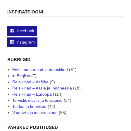
navigation
INSPIRATSIOONI
facebook
instagram
RUBRIIGID
Eesti matkarajad ja maastikud
(61)
in English
(7)
Reisikirjad – Aafrika
(9)
Reisikirjad – Aasia ja Indoneesia
(18)
Reisikirjad – Euroopa
(114)
Tervislik eluviis ja teraapiad
(34)
Toidud ja kohvikud
(42)
Vaateviis ja inspiratsioon
(55)
VÄRSKED POSTITUSED