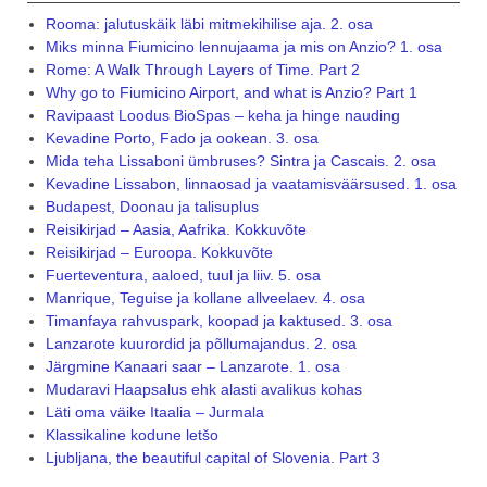
Rooma: jalutuskäik läbi mitmekihilise aja. 2. osa
Miks minna Fiumicino lennujaama ja mis on Anzio? 1. osa
Rome: A Walk Through Layers of Time. Part 2
Why go to Fiumicino Airport, and what is Anzio? Part 1
Ravipaast Loodus BioSpas – keha ja hinge nauding
Kevadine Porto, Fado ja ookean. 3. osa
Mida teha Lissaboni ümbruses? Sintra ja Cascais. 2. osa
Kevadine Lissabon, linnaosad ja vaatamisväärsused. 1. osa
Budapest, Doonau ja talisuplus
Reisikirjad – Aasia, Aafrika. Kokkuvõte
Reisikirjad – Euroopa. Kokkuvõte
Fuerteventura, aaloed, tuul ja liiv. 5. osa
Manrique, Teguise ja kollane allveelaev. 4. osa
Timanfaya rahvuspark, koopad ja kaktused. 3. osa
Lanzarote kuurordid ja põllumajandus. 2. osa
Järgmine Kanaari saar – Lanzarote. 1. osa
Mudaravi Haapsalus ehk alasti avalikus kohas
Läti oma väike Itaalia – Jurmala
Klassikaline kodune letšo
Ljubljana, the beautiful capital of Slovenia. Part 3