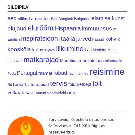
SILDIPILV
aeg
elamise kunst
armastus
allikad
Bulgaaria
Bali
Bangkok
elurõõm
Hispaania
elujõud
immuunsus
in
inspiratsioon
Itaalia
järved
kohvik
kassid
English
liikumine
kooskõla
Läti
küllus
Madeira
Malta
Küpros
matkarajad
meditatsioon
Mauritius
massaaz
mineraalid
reisimine
Portugal
rabad
raamat
ravimtaimed
Poola
tervis
toit
teraapiad
toiduretsept
Tai
Sri Lanka
vulkaanisaar
õnn
vääriskivid
värvid
Terviseviis. Kooskõla sinus eneses.
© Terviseviis OÜ. Kõik õigused
reserveeritud.