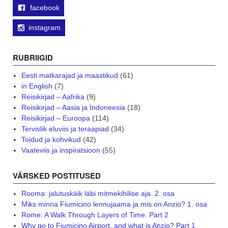
facebook
instagram
RUBRIIGID
Eesti matkarajad ja maastikud
(61)
in English
(7)
Reisikirjad – Aafrika
(9)
Reisikirjad – Aasia ja Indoneesia
(18)
Reisikirjad – Euroopa
(114)
Tervislik eluviis ja teraapiad
(34)
Toidud ja kohvikud
(42)
Vaateviis ja inspiratsioon
(55)
VÄRSKED POSTITUSED
Rooma: jalutuskäik läbi mitmekihilise aja. 2. osa
Miks minna Fiumicino lennujaama ja mis on Anzio? 1. osa
Rome: A Walk Through Layers of Time. Part 2
Why go to Fiumicino Airport, and what is Anzio? Part 1