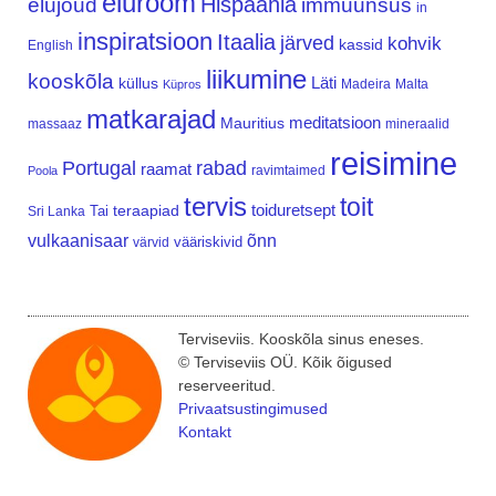
elurõõm
Hispaania
elujõud
immuunsus
in
inspiratsioon
Itaalia
järved
kohvik
kassid
English
liikumine
kooskõla
Läti
küllus
Madeira
Malta
Küpros
matkarajad
meditatsioon
Mauritius
massaaz
mineraalid
reisimine
Portugal
rabad
raamat
ravimtaimed
Poola
tervis
toit
teraapiad
toiduretsept
Tai
Sri Lanka
vulkaanisaar
õnn
vääriskivid
värvid
Terviseviis. Kooskõla sinus eneses.
© Terviseviis OÜ. Kõik õigused
reserveeritud.
Privaatsustingimused
Kontakt