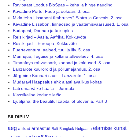
Ravipaast Loodus BioSpas – keha ja hinge nauding
Kevadine Porto, Fado ja ookean. 3. osa
Mida teha Lissaboni ümbruses? Sintra ja Cascais. 2. osa
Kevadine Lissabon, linnaosad ja vaatamisväärsused. 1. osa
Budapest, Doonau ja talisuplus
Reisikirjad – Aasia, Aafrika. Kokkuvõte
Reisikirjad – Euroopa. Kokkuvõte
Fuerteventura, aaloed, tuul ja liiv. 5. osa
Manrique, Teguise ja kollane allveelaev. 4. osa
Timanfaya rahvuspark, koopad ja kaktused. 3. osa
Lanzarote kuurordid ja põllumajandus. 2. osa
Järgmine Kanaari saar – Lanzarote. 1. osa
Mudaravi Haapsalus ehk alasti avalikus kohas
Läti oma väike Itaalia – Jurmala
Klassikaline kodune letšo
Ljubljana, the beautiful capital of Slovenia. Part 3
SILDIPILV
aeg
elamise kunst
armastus
allikad
Bulgaaria
Bali
Bangkok