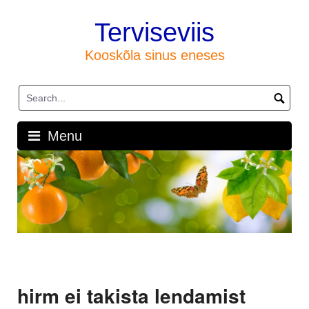
Skip
to
Terviseviis
content
Kooskõla sinus eneses
Menu
hirm ei takista lendamist