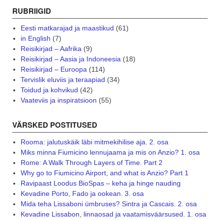
RUBRIIGID
Eesti matkarajad ja maastikud
(61)
in English
(7)
Reisikirjad – Aafrika
(9)
Reisikirjad – Aasia ja Indoneesia
(18)
Reisikirjad – Euroopa
(114)
Tervislik eluviis ja teraapiad
(34)
Toidud ja kohvikud
(42)
Vaateviis ja inspiratsioon
(55)
VÄRSKED POSTITUSED
Rooma: jalutuskäik läbi mitmekihilise aja. 2. osa
Miks minna Fiumicino lennujaama ja mis on Anzio? 1. osa
Rome: A Walk Through Layers of Time. Part 2
Why go to Fiumicino Airport, and what is Anzio? Part 1
Ravipaast Loodus BioSpas – keha ja hinge nauding
Kevadine Porto, Fado ja ookean. 3. osa
Mida teha Lissaboni ümbruses? Sintra ja Cascais. 2. osa
Kevadine Lissabon, linnaosad ja vaatamisväärsused. 1. osa