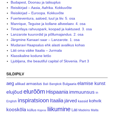
Budapest, Doonau ja talisuplus
Reisikirjad – Aasia, Aafrika. Kokkuvõte
Reisikirjad – Euroopa. Kokkuvõte
Fuerteventura, aaloed, tuul ja liiv. 5. osa
Manrique, Teguise ja kollane allveelaev. 4. osa
Timanfaya rahvuspark, koopad ja kaktused. 3. osa
Lanzarote kuurordid ja põllumajandus. 2. osa
Järgmine Kanaari saar – Lanzarote. 1. osa
Mudaravi Haapsalus ehk alasti avalikus kohas
Läti oma väike Itaalia – Jurmala
Klassikaline kodune letšo
Ljubljana, the beautiful capital of Slovenia. Part 3
SILDIPILV
aeg
elamise kunst
armastus
allikad
Bulgaaria
Bali
Bangkok
elurõõm
Hispaania
elujõud
immuunsus
in
inspiratsioon
Itaalia
järved
kohvik
kassid
English
liikumine
kooskõla
Läti
küllus
Madeira
Malta
Küpros