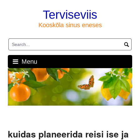
Skip
to
Terviseviis
content
Kooskõla sinus eneses
Menu
kuidas planeerida reisi ise ja