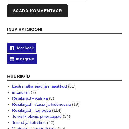
INSPIRATSIOONI
facebook
instagram
RUBRIIGID
Eesti matkarajad ja maastikud
(61)
in English
(7)
Reisikirjad – Aafrika
(9)
Reisikirjad – Aasia ja Indoneesia
(18)
Reisikirjad – Euroopa
(114)
Tervislik eluviis ja teraapiad
(34)
Toidud ja kohvikud
(42)
Vaateviis ja inspiratsioon
(55)