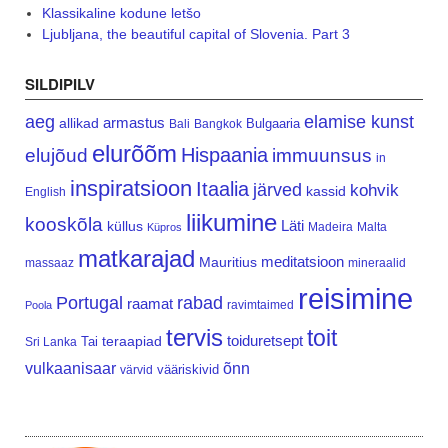
Klassikaline kodune letšo
Ljubljana, the beautiful capital of Slovenia. Part 3
SILDIPILV
aeg
elamise kunst
armastus
allikad
Bulgaaria
Bali
Bangkok
elurõõm
Hispaania
elujõud
immuunsus
in
inspiratsioon
Itaalia
järved
kohvik
kassid
English
liikumine
kooskõla
Läti
küllus
Madeira
Malta
Küpros
matkarajad
meditatsioon
Mauritius
massaaz
mineraalid
reisimine
Portugal
rabad
raamat
ravimtaimed
Poola
tervis
toit
teraapiad
toiduretsept
Tai
Sri Lanka
vulkaanisaar
õnn
vääriskivid
värvid