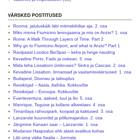
VÄRSKED POSTITUSED
Rooma: jalutuskäik läbi mitmekihilise aja. 2. osa
Miks minna Fiumicino lennujaama ja mis on Anzio? 1. osa
Rome: A Walk Through Layers of Time. Part 2
Why go to Fiumicino Airport, and what is Anzio? Part 1
Ravipaast Loodus BioSpas – keha ja hinge nauding
Kevadine Porto, Fado ja ookean. 3. osa
Mida teha Lissaboni ümbruses? Sintra ja Cascais. 2. osa
Kevadine Lissabon, linnaosad ja vaatamisväärsused. 1. osa
Budapest, Doonau ja talisuplus
Reisikirjad – Aasia, Aafrika. Kokkuvõte
Reisikirjad – Euroopa. Kokkuvõte
Fuerteventura, aaloed, tuul ja liiv. 5. osa
Manrique, Teguise ja kollane allveelaev. 4. osa
Timanfaya rahvuspark, koopad ja kaktused. 3. osa
Lanzarote kuurordid ja põllumajandus. 2. osa
Järgmine Kanaari saar – Lanzarote. 1. osa
Mudaravi Haapsalus ehk alasti avalikus kohas
Läti oma väike Itaalia – Jurmala