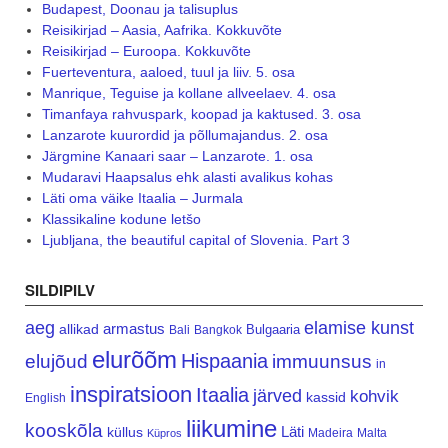
Budapest, Doonau ja talisuplus
Reisikirjad – Aasia, Aafrika. Kokkuvõte
Reisikirjad – Euroopa. Kokkuvõte
Fuerteventura, aaloed, tuul ja liiv. 5. osa
Manrique, Teguise ja kollane allveelaev. 4. osa
Timanfaya rahvuspark, koopad ja kaktused. 3. osa
Lanzarote kuurordid ja põllumajandus. 2. osa
Järgmine Kanaari saar – Lanzarote. 1. osa
Mudaravi Haapsalus ehk alasti avalikus kohas
Läti oma väike Itaalia – Jurmala
Klassikaline kodune letšo
Ljubljana, the beautiful capital of Slovenia. Part 3
SILDIPILV
aeg
elamise kunst
armastus
allikad
Bulgaaria
Bali
Bangkok
elurõõm
Hispaania
elujõud
immuunsus
in
inspiratsioon
Itaalia
järved
kohvik
kassid
English
liikumine
kooskõla
Läti
küllus
Madeira
Malta
Küpros