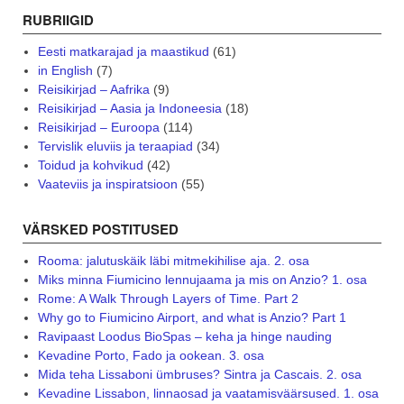
RUBRIIGID
Eesti matkarajad ja maastikud
(61)
in English
(7)
Reisikirjad – Aafrika
(9)
Reisikirjad – Aasia ja Indoneesia
(18)
Reisikirjad – Euroopa
(114)
Tervislik eluviis ja teraapiad
(34)
Toidud ja kohvikud
(42)
Vaateviis ja inspiratsioon
(55)
VÄRSKED POSTITUSED
Rooma: jalutuskäik läbi mitmekihilise aja. 2. osa
Miks minna Fiumicino lennujaama ja mis on Anzio? 1. osa
Rome: A Walk Through Layers of Time. Part 2
Why go to Fiumicino Airport, and what is Anzio? Part 1
Ravipaast Loodus BioSpas – keha ja hinge nauding
Kevadine Porto, Fado ja ookean. 3. osa
Mida teha Lissaboni ümbruses? Sintra ja Cascais. 2. osa
Kevadine Lissabon, linnaosad ja vaatamisväärsused. 1. osa