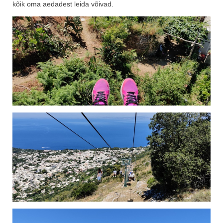
kõik oma aedadest leida võivad.