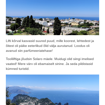
Lifti kõrval kasvasid suured puud, mille koorest, lehtedest ja
õitest oli päike eeterlikud õlid välja aurutanud. Loodus oli
avanud siin parfümeeriatehase!
Tooliliftiga jõudsin Solaro mäele. Muidugi olid siingi imelised
vaated! Mere värv oli ebamaiselt sinine. Ja seda pildistasid
kümned turistid.