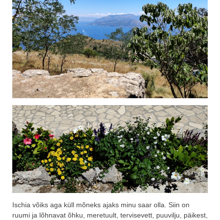
Ischia võiks aga küll mõneks ajaks minu saar olla. Siin on
ruumi ja lõhnavat õhku, meretuult, tervisevett, puuvilju, päikest,