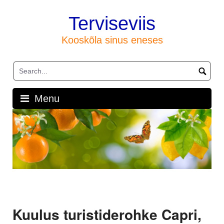
Skip
to
Terviseviis
content
Kooskõla sinus eneses
Menu
Kuulus turistiderohke Capri,