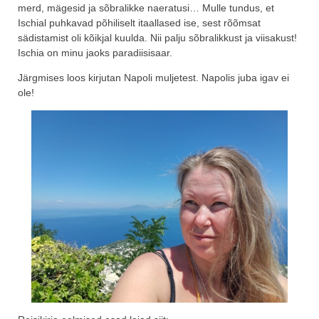
merd, mägesid ja sõbralikke naeratusi… Mulle tundus, et
Ischial puhkavad põhiliselt itaallased ise, sest rõõmsat
sädistamist oli kõikjal kuulda. Nii palju sõbralikkust ja viisakust!
Ischia on minu jaoks paradiisisaar.
Järgmises loos kirjutan Napoli muljetest. Napolis juba igav ei
ole!