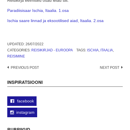
Reisikirja eelmised osad leiad siit:
Paradiisisaar Ischia, Itaalia. 1.osa
Ischia saare linnad ja eksootilised aiad, Itaalia. 2.osa
UPDATED:
26/07/2022
CATEGORIES:
REISIKIRJAD - EUROOPA
TAGS:
ISCHIA
,
ITAALIA
,
REISIMINE
Post
PREVIOUS POST
NEXT POST
navigation
INSPIRATSIOONI
facebook
instagram
RUBRIIGID