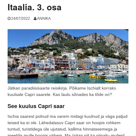
Itaalia. 3. osa
24/07/2022
ANNIKA
Jätkan paradiisisaarte reisikirja. Põikame Ischialt korraks
kuulsale Capri saarele. Kas laulu sõnades ka tõde on?
See kuulus Capri saar
Ischia saarest polnud ma varem midagi kuulnud ja väga paljud
teised ka ei ole. Lähedalasuv Capri saar on hoopis rohkem
tuntud, turistidega üle ujutatud, kallima hinnatasemega ja
meeldis mulle hoopis vähem. Ma üritan siit ka niipalju muljeid