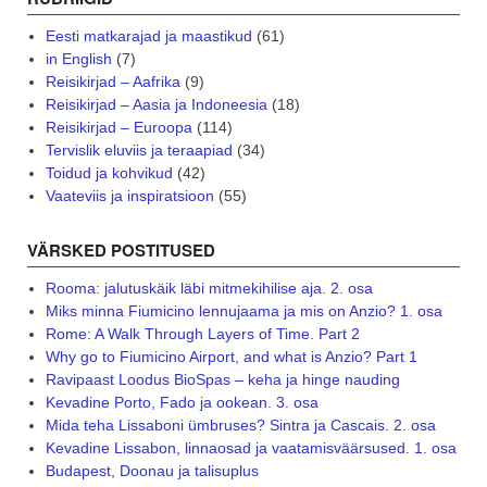
Eesti matkarajad ja maastikud
(61)
in English
(7)
Reisikirjad – Aafrika
(9)
Reisikirjad – Aasia ja Indoneesia
(18)
Reisikirjad – Euroopa
(114)
Tervislik eluviis ja teraapiad
(34)
Toidud ja kohvikud
(42)
Vaateviis ja inspiratsioon
(55)
VÄRSKED POSTITUSED
Rooma: jalutuskäik läbi mitmekihilise aja. 2. osa
Miks minna Fiumicino lennujaama ja mis on Anzio? 1. osa
Rome: A Walk Through Layers of Time. Part 2
Why go to Fiumicino Airport, and what is Anzio? Part 1
Ravipaast Loodus BioSpas – keha ja hinge nauding
Kevadine Porto, Fado ja ookean. 3. osa
Mida teha Lissaboni ümbruses? Sintra ja Cascais. 2. osa
Kevadine Lissabon, linnaosad ja vaatamisväärsused. 1. osa
Budapest, Doonau ja talisuplus