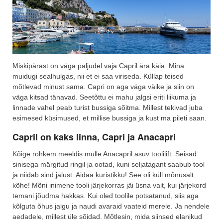
Miskipärast on väga paljudel vaja Capril ära käia. Mina
muidugi sealhulgas, nii et ei saa viriseda. Küllap teised
mõtlevad minust sama. Capri on aga väga väike ja siin on
väga kitsad tänavad. Seetõttu ei mahu jalgsi eriti liikuma ja
linnade vahel peab turist bussiga sõitma. Millest tekivad juba
esimesed küsimused, et millise bussiga ja kust ma pileti saan.
Capril on kaks linna, Capri ja Anacapri
Kõige rohkem meeldis mulle Anacapril asuv toolilift. Seisad
sinisega märgitud ringil ja ootad, kuni seljatagant saabub tool
ja niidab sind jalust. Aidaa kuristikku! See oli küll mõnusalt
kõhe! Mõni inimene tooli järjekorras jäi üsna vait, kui järjekord
temani jõudma hakkas. Kui oled toolile potsatanud, siis aga
kõlguta õhus jalgu ja naudi avaraid vaateid merele. Ja nendele
aedadele, millest üle sõidad. Mõtlesin, mida siinsed elanikud