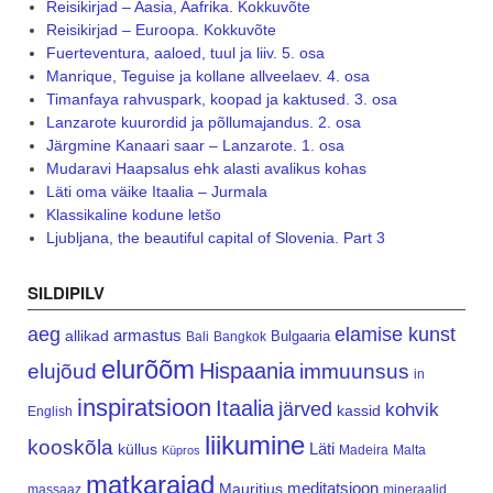
Reisikirjad – Aasia, Aafrika. Kokkuvõte
Reisikirjad – Euroopa. Kokkuvõte
Fuerteventura, aaloed, tuul ja liiv. 5. osa
Manrique, Teguise ja kollane allveelaev. 4. osa
Timanfaya rahvuspark, koopad ja kaktused. 3. osa
Lanzarote kuurordid ja põllumajandus. 2. osa
Järgmine Kanaari saar – Lanzarote. 1. osa
Mudaravi Haapsalus ehk alasti avalikus kohas
Läti oma väike Itaalia – Jurmala
Klassikaline kodune letšo
Ljubljana, the beautiful capital of Slovenia. Part 3
SILDIPILV
aeg
elamise kunst
armastus
allikad
Bulgaaria
Bali
Bangkok
elurõõm
Hispaania
elujõud
immuunsus
in
inspiratsioon
Itaalia
järved
kohvik
kassid
English
liikumine
kooskõla
Läti
küllus
Madeira
Malta
Küpros
matkarajad
meditatsioon
Mauritius
massaaz
mineraalid