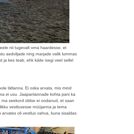
eele nii tugevalt oma haardesse, et
hutu aedviljade ning marjade valik lummas
t ja kes teab, ehk käite isegi veel sellel
le lätlanna. Ei oska arvata, mis mind
 ma ei usu. Jaapanlannade kohta pani ka
mida ma seekord üldse ei oodanud, et saan
alikku vestlusesse müüjanna ja tema
 arvates oli vestlus vahva, kuna sisaldas