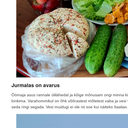
Jurmalas on avarus
Öömaja asus rannale ülilähedal ja kõige mõnusam ongi minna kii
lonkima. Varahommikul on õhk võõrastest mõtetest vaba ja vesi v
seda ringi segada. Vesi muidugi ei ole nii soe kui näiteks Itaalias.