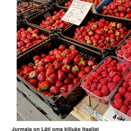
Jurmala on Läti oma killuke Itaaliat