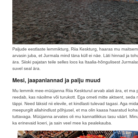
Paljude eestlaste lemmikturg, Riia Keskturg, haaras mu maitsem
arvasin juba, et Jurmala mind täna küll ei näe. Läti hinnad ja to
ära. Siiski pajatan teile selles loos ka Itaalia-hõngulisest Jurmalas
suvel seal ära.
Mesi, jaapanlannad ja palju muud
Mu lemmik mee-müüjanna Riia Keskturul arvab alati ära, et ma po
reedab, kas näoilme või turukott. Ega ometi mitte aktsent, seda
täppi. Need läksid nii elevile, et kindlasti tulevad tagasi. Aga 
meepurgilt allahindlust põhjusel, et ma olin kaasa haaratud koh
tuttavaga. Müüjanna arvates oli mu kannatlikkus tasu väärt. Minu
ka erinevaid koeri, ja sain veel mee ka pealekauba.