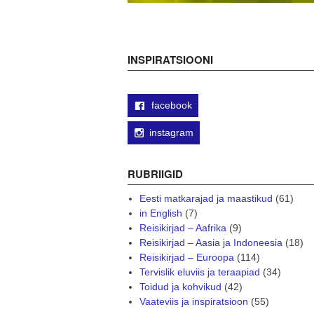
INSPIRATSIOONI
facebook
instagram
RUBRIIGID
Eesti matkarajad ja maastikud
(61)
in English
(7)
Reisikirjad – Aafrika
(9)
Reisikirjad – Aasia ja Indoneesia
(18)
Reisikirjad – Euroopa
(114)
Tervislik eluviis ja teraapiad
(34)
Toidud ja kohvikud
(42)
Vaateviis ja inspiratsioon
(55)