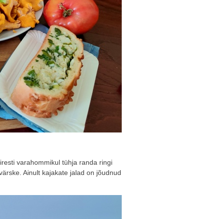
resti varahommikul tühja randa ringi
ärske. Ainult kajakate jalad on jõudnud