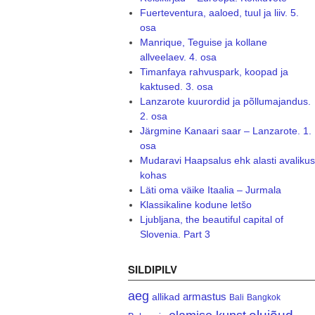
Fuerteventura, aaloed, tuul ja liiv. 5.
osa
Manrique, Teguise ja kollane
allveelaev. 4. osa
Timanfaya rahvuspark, koopad ja
kaktused. 3. osa
Lanzarote kuurordid ja põllumajandus.
2. osa
Järgmine Kanaari saar – Lanzarote. 1.
osa
Mudaravi Haapsalus ehk alasti avalikus
kohas
Läti oma väike Itaalia – Jurmala
Klassikaline kodune letšo
Ljubljana, the beautiful capital of
Slovenia. Part 3
SILDIPILV
aeg
armastus
allikad
Bali
Bangkok