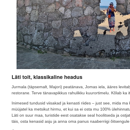
Läti toit, klassikaline headus
Jurmala (täpsemalt, Majori) peatänava, Jomas iela, ääres levita
restorane. Terve tänavapikkus rahulikku kuurortimelu. Kõlab ka i
Inimesed tundusid viisakad ja kenasti riides – just see, mida ma
müüjatel ka metsikut hirmu, et kui sa ei osta mu 100% ülehinnat
Läti on suur maa, turistide eest osatakse seal hoolitseda ja ostja
täis, osta kenasid asju ja anna oma panus naaberriigi õitsengule 