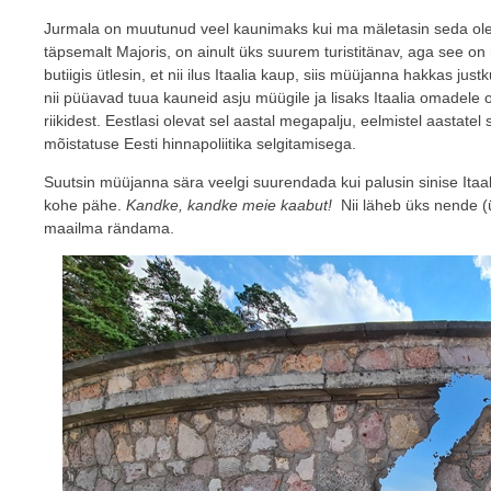
Jurmala on muutunud veel kaunimaks kui ma mäletasin seda olev
täpsemalt Majoris, on ainult üks suurem turistitänav, aga see on
butiigis ütlesin, et nii ilus Itaalia kaup, siis müüjanna hakkas jus
nii püüavad tuua kauneid asju müügile ja lisaks Itaalia omadele o
riikidest. Eestlasi olevat sel aastal megapalju, eelmistel aastatel
mõistatuse Eesti hinnapoliitika selgitamisega.
Suutsin müüjanna sära veelgi suurendada kui palusin sinise Itaali
kohe pähe.
Kandke, kandke meie kaabut!
Nii läheb üks nende (
maailma rändama.