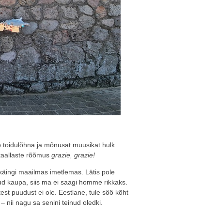
b toidulõhna ja mõnusat muusikat hulk
taallaste rõõmus
grazie, grazie!
 käingi maailmas imetlemas. Lätis pole
ud kaupa, siis ma ei saagi homme rikkaks.
test puudust ei ole. Eestlane, tule söö kõht
– nii nagu sa senini teinud oledki.