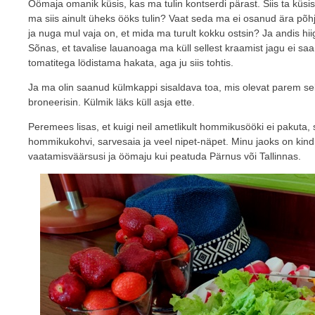
Öömaja omanik küsis, kas ma tulin kontserdi pärast. Siis ta küsis,
ma siis ainult üheks ööks tulin? Vaat seda ma ei osanud ära põhje
ja nuga mul vaja on, et mida ma turult kokku ostsin? Ja andis hii
Sõnas, et tavalise lauanoaga ma küll sellest kraamist jagu ei saa
tomatitega lödistama hakata, aga ju siis tohtis.
Ja ma olin saanud külmkappi sisaldava toa, mis olevat parem se
broneerisin. Külmik läks küll asja ette.
Peremees lisas, et kuigi neil ametlikult hommikusööki ei pakuta, si
hommikukohvi, sarvesaia ja veel nipet-näpet. Minu jaoks on kind
vaatamisväärsusi ja öömaju kui peatuda Pärnus või Tallinnas.