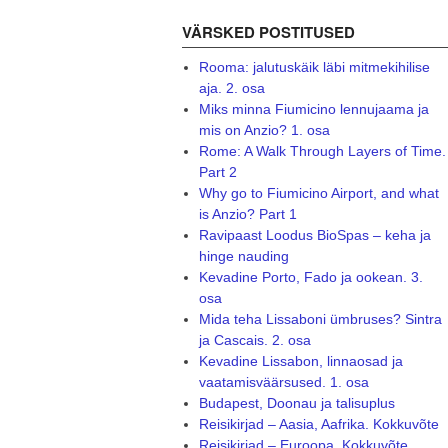
VÄRSKED POSTITUSED
Rooma: jalutuskäik läbi mitmekihilise
aja. 2. osa
Miks minna Fiumicino lennujaama ja
mis on Anzio? 1. osa
Rome: A Walk Through Layers of Time.
Part 2
Why go to Fiumicino Airport, and what
is Anzio? Part 1
Ravipaast Loodus BioSpas – keha ja
hinge nauding
Kevadine Porto, Fado ja ookean. 3.
osa
Mida teha Lissaboni ümbruses? Sintra
ja Cascais. 2. osa
Kevadine Lissabon, linnaosad ja
vaatamisväärsused. 1. osa
Budapest, Doonau ja talisuplus
Reisikirjad – Aasia, Aafrika. Kokkuvõte
Reisikirjad – Euroopa. Kokkuvõte