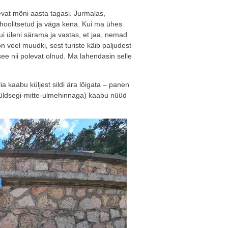
at mõni aasta tagasi. Jurmalas,
 hoolitsetud ja väga kena. Kui ma ühes
tkui üleni särama ja vastas, et jaa, nemad
n veel muudki, sest turiste käib paljudest
 see nii polevat olnud. Ma lahendasin selle
a kaabu küljest sildi ära lõigata – panen
üldsegi-mitte-ulmehinnaga) kaabu nüüd