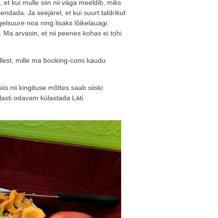
 et kui mulle siin nii väga meeldib, miks
ndada. Ja seejärel, et kui suurt taldrikut
gelsuure noa ning lisaks lõikelauagi.
. Ma arvasin, et nii peenes kohas ei tohi
llest, mille ma booking-comi kaudu
is nii kingituse mõttes saab siiski
lasti odavam külastada Läti