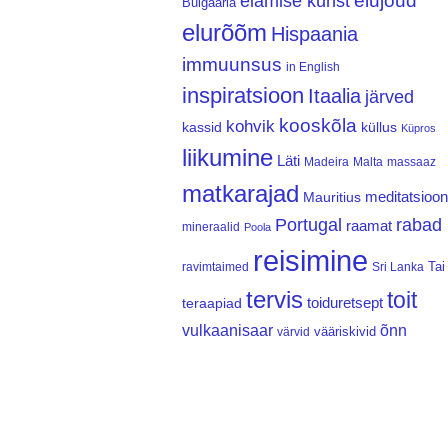
elujõud
elamise kunst
Bulgaaria
elurõõm
Hispaania
immuunsus
in English
inspiratsioon
Itaalia
järved
kooskõla
kohvik
kassid
küllus
Küpros
liikumine
Läti
Madeira
Malta
massaaz
matkarajad
meditatsioon
Mauritius
Portugal
rabad
raamat
mineraalid
Poola
reisimine
Tai
ravimtaimed
Sri Lanka
tervis
toit
teraapiad
toiduretsept
vulkaanisaar
õnn
vääriskivid
värvid