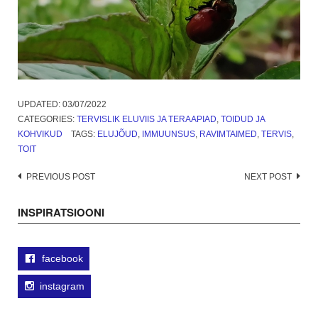
UPDATED:
03/07/2022
CATEGORIES:
TERVISLIK ELUVIIS JA TERAAPIAD
,
TOIDUD JA
KOHVIKUD
TAGS:
ELUJÕUD
,
IMMUUNSUS
,
RAVIMTAIMED
,
TERVIS
,
TOIT
Post
PREVIOUS POST
NEXT POST
navigation
INSPIRATSIOONI
facebook
instagram