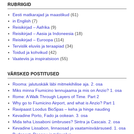
RUBRIIGID
Eesti matkarajad ja maastikud
(61)
in English
(7)
Reisikirjad – Aafrika
(9)
Reisikirjad – Aasia ja Indoneesia
(18)
Reisikirjad – Euroopa
(114)
Tervislik eluviis ja teraapiad
(34)
Toidud ja kohvikud
(42)
Vaateviis ja inspiratsioon
(55)
VÄRSKED POSTITUSED
Rooma: jalutuskäik läbi mitmekihilise aja. 2. osa
Miks minna Fiumicino lennujaama ja mis on Anzio? 1. osa
Rome: A Walk Through Layers of Time. Part 2
Why go to Fiumicino Airport, and what is Anzio? Part 1
Ravipaast Loodus BioSpas – keha ja hinge nauding
Kevadine Porto, Fado ja ookean. 3. osa
Mida teha Lissaboni ümbruses? Sintra ja Cascais. 2. osa
Kevadine Lissabon, linnaosad ja vaatamisväärsused. 1. osa