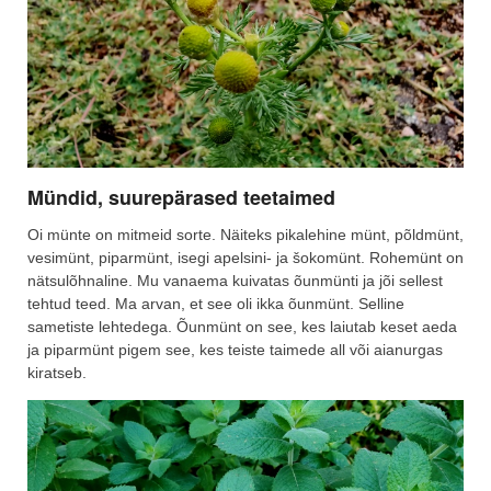
Mündid, suurepärased teetaimed
Oi münte on mitmeid sorte. Näiteks pikalehine münt, põldmünt,
vesimünt, piparmünt, isegi apelsini- ja šokomünt. Rohemünt on
nätsulõhnaline. Mu vanaema kuivatas õunmünti ja jõi sellest
tehtud teed. Ma arvan, et see oli ikka õunmünt. Selline
sametiste lehtedega. Õunmünt on see, kes laiutab keset aeda
ja piparmünt pigem see, kes teiste taimede all või aianurgas
kiratseb.