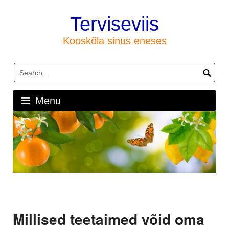
Skip
to
Terviseviis
content
Kooskõla sinus eneses
Menu
Millised teetaimed võid oma