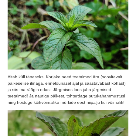
Aitab küll tänaseks. Korjake need teetaimed ära (soovitavalt
päikeselise ilmaga, ennelõunasel ajal ja saastavabast kohast)
ja siis ma räägin edasi. Järgmises loos juba järgmised
teetaimed! Ja nautige päikest, tohterdage putukahammustusi
ning hoiduge kõikvõimalike mürkide eest niipalju kui võimalik!