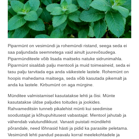
Piparmünt on vesimündi ja rohemündi ristand, seega seda ei
saa paljundada seemnetega vaid ainult juurevõsudega.
Piparmünditeele võib lisada maitseks natuke sidrunimahla.
Piparmünt sisaldab palju mentooli ja muid toimeaineid, seda ei
tasu palju tarvitada ega anda väikestele lastele. Rohemünt on
hoopis mahedama maitsega, seda võib kasutada pikemalt ja
anda ka lastele. Kirbumünt on aga mürgine.
Münditee valmistamisel kasutatakse lehti ja õisi. Münte
kasutatakse üldse paljudes toitudes ja jookides.
Rahvameditsiin tunneb pikalehist münti kui seedimise
soodustajat ja kõhupuhitusest vabastajat. Mentool jahutab ja
vähendab valutundlikkust. Vanasti puistati mündilehti
põrandale, need lõhnasid hästi ja pidid ka parasiite peletama.
Vesimündi lehti pandud peavalu korral meelekohtadele ja