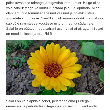
põletikuvastase toimega ja tugevdab immuunust. Haige olles
võib saialilleteega ka kurku kuristada ja suud loputada. Mina
olen jahtunud tõmmisega teinud väsinud ja põletikulistele
silmadele kompresse. Saialill kuulub mao-soolestiku ja maksa-
sapipõie ravimteede koostisse ning on hea ka südamele.
Saialille on püütud müüa safrani asemel, ai-ai-ai, aga nii ilusad
on need kollased ja oranžid õied!
Saialill on ka aiapidaja sõber, peletades oma juurtega
ümarusse ja peibutades õitega igasuguseid putukaid enda