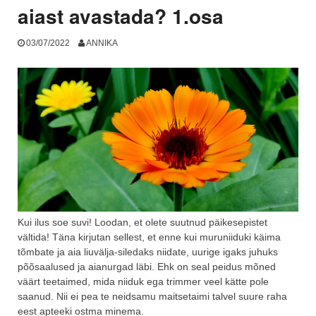
aiast avastada? 1.osa
03/07/2022
ANNIKA
Kui ilus soe suvi! Loodan, et olete suutnud päikesepistet
vältida! Täna kirjutan sellest, et enne kui muruniiduki käima
tõmbate ja aia liuvälja-siledaks niidate, uurige igaks juhuks
põõsaalused ja aianurgad läbi. Ehk on seal peidus mõned
väärt teetaimed, mida niiduk ega trimmer veel kätte pole
saanud. Nii ei pea te neidsamu maitsetaimi talvel suure raha
eest apteeki ostma minema.