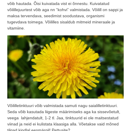
võib hautada. Õisi kuivatada vist ei õnnestu. Kuivatatud
võilillejuurtest võib aga nn “kohvi” valmistada. Võilill on sappi ja
maksa tervendava, seedimist soodustava, organismi
tugevdava toimega. Võililles sisaldub mitmeid mineraale ja
vitamiine.
Võililletinktuuri võib valmistada samuti nagu saialilletinktuuri.
Seda võib kasutada liigeste määrimiseks aga ka sissevõetult,
veega lahjendatult, 1-2 tl. Jaa, tinktuurid ei ole maitsestatud
viinad ja neid ei kulistata klaasiga alla. Võetakse vaid mõned
tilgad kindlal eesmärgil! Pettusite?