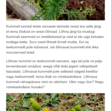
Kummeli tunned teiste sarnaste taimede seast ära selle järgi,
et tema õisikud on seest õõnsad. Lõhna järgi ka muidugi.
Kummeli seemned on imetillukesed ja neid ei ole vaja külvates
mullaga katta. Suru need lihtsalt õrnalt mulda. Kui sa
teekummelit pole külvanud, siis lõhnavat kummelit ehk ikka
muruservast leiad.
Lõhnav kummel on teekummeli sarnane, aga tal pole nii palju
tervendavaid omadusi, seega võib teda pigem välispidiselt
kasutada. Lõhnaval kummelil pole selliseid valgeid keelõisi
nagu teekummelil, tema õisik on rohekaskollane. Lõhnava
kummeli rahvapärane nimi on ubinhein. Ubin nagu õun? Nagu
rohekaskollane õunake?