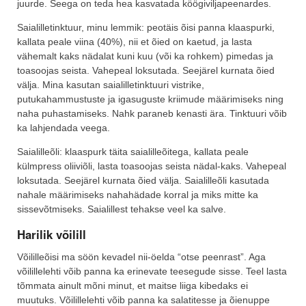
juurde. Seega on teda hea kasvatada köögiviljapeenardes.
Saialilletinktuur, minu lemmik: peotäis õisi panna klaaspurki,
kallata peale viina (40%), nii et õied on kaetud, ja lasta
vähemalt kaks nädalat kuni kuu (või ka rohkem) pimedas ja
toasoojas seista. Vahepeal loksutada. Seejärel kurnata õied
välja. Mina kasutan saialilletinktuuri vistrike,
putukahammustuste ja igasuguste kriimude määrimiseks ning
naha puhastamiseks. Nahk paraneb kenasti ära. Tinktuuri võib
ka lahjendada veega.
Saialilleõli: klaaspurk täita saialilleõitega, kallata peale
külmpress oliiviõli, lasta toasoojas seista nädal-kaks. Vahepeal
loksutada. Seejärel kurnata õied välja. Saialilleõli kasutada
nahale määrimiseks nahahädade korral ja miks mitte ka
sissevõtmiseks. Saialillest tehakse veel ka salve.
Harilik võilill
Võililleõisi ma söön kevadel nii-öelda “otse peenrast”. Aga
võilillelehti võib panna ka erinevate teesegude sisse. Teel lasta
tõmmata ainult mõni minut, et maitse liiga kibedaks ei
muutuks. Võilillelehti võib panna ka salatitesse ja õienuppe