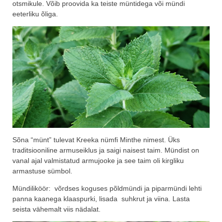
otsmikule. Võib proovida ka teiste müntidega või mündi
eeterliku õliga.
Sõna “münt” tulevat Kreeka nümfi Minthe nimest. Üks
traditsiooniline armuseiklus ja saigi naisest taim. Mündist on
vanal ajal valmistatud armujooke ja see taim oli kirgliku
armastuse sümbol.
Mündiliköör: võrdses koguses põldmündi ja piparmündi lehti
panna kaanega klaaspurki, lisada suhkrut ja viina. Lasta
seista vähemalt viis nädalat.