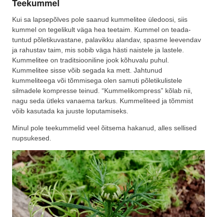
Teekummel
Kui sa lapsepõlves pole saanud kummelitee üledoosi, siis
kummel on tegelikult väga hea teetaim. Kummel on teada-
tuntud põletikuvastane, palavikku alandav, spasme leevendav
ja rahustav taim, mis sobib väga hästi naistele ja lastele.
Kummelitee on traditsiooniline jook kõhuvalu puhul.
Kummelitee sisse võib segada ka mett. Jahtunud
kummeliteega või tõmmisega olen samuti põletikulistele
silmadele kompresse teinud. “Kummelikompress” kõlab nii,
nagu seda ütleks vanaema tarkus. Kummeliteed ja tõmmist
võib kasutada ka juuste loputamiseks.
Minul pole teekummelid veel õitsema hakanud, alles sellised
nupsukesed.