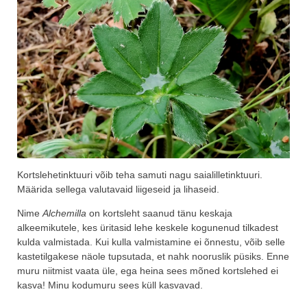
Kortslehetinktuuri võib teha samuti nagu saialilletinktuuri.
Määrida sellega valutavaid liigeseid ja lihaseid.
Nime
Alchemilla
on kortsleht saanud tänu keskaja
alkeemikutele, kes üritasid lehe keskele kogunenud tilkadest
kulda valmistada. Kui kulla valmistamine ei õnnestu, võib selle
kastetilgakese näole tupsutada, et nahk nooruslik püsiks. Enne
muru niitmist vaata üle, ega heina sees mõned kortslehed ei
kasva! Minu kodumuru sees küll kasvavad.