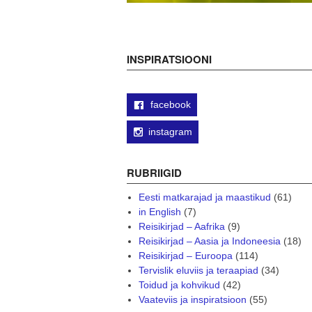
INSPIRATSIOONI
facebook
instagram
RUBRIIGID
Eesti matkarajad ja maastikud
(61)
in English
(7)
Reisikirjad – Aafrika
(9)
Reisikirjad – Aasia ja Indoneesia
(18)
Reisikirjad – Euroopa
(114)
Tervislik eluviis ja teraapiad
(34)
Toidud ja kohvikud
(42)
Vaateviis ja inspiratsioon
(55)