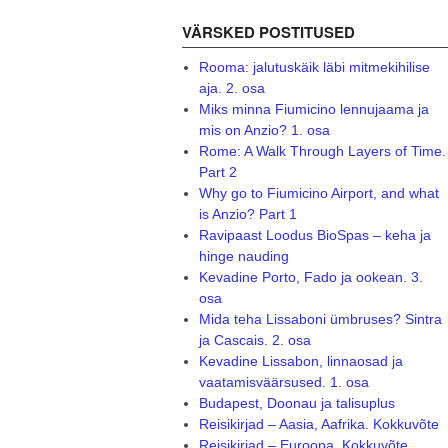
VÄRSKED POSTITUSED
Rooma: jalutuskäik läbi mitmekihilise
aja. 2. osa
Miks minna Fiumicino lennujaama ja
mis on Anzio? 1. osa
Rome: A Walk Through Layers of Time.
Part 2
Why go to Fiumicino Airport, and what
is Anzio? Part 1
Ravipaast Loodus BioSpas – keha ja
hinge nauding
Kevadine Porto, Fado ja ookean. 3.
osa
Mida teha Lissaboni ümbruses? Sintra
ja Cascais. 2. osa
Kevadine Lissabon, linnaosad ja
vaatamisväärsused. 1. osa
Budapest, Doonau ja talisuplus
Reisikirjad – Aasia, Aafrika. Kokkuvõte
Reisikirjad – Euroopa. Kokkuvõte