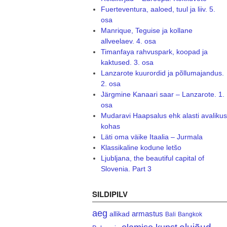
Fuerteventura, aaloed, tuul ja liiv. 5.
osa
Manrique, Teguise ja kollane
allveelaev. 4. osa
Timanfaya rahvuspark, koopad ja
kaktused. 3. osa
Lanzarote kuurordid ja põllumajandus.
2. osa
Järgmine Kanaari saar – Lanzarote. 1.
osa
Mudaravi Haapsalus ehk alasti avalikus
kohas
Läti oma väike Itaalia – Jurmala
Klassikaline kodune letšo
Ljubljana, the beautiful capital of
Slovenia. Part 3
SILDIPILV
aeg
armastus
allikad
Bali
Bangkok