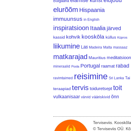
elujõud
elamise kunst
Bulgaaria
elurõõm
Hispaania
immuunsus
in English
inspiratsioon
Itaalia
järved
kooskõla
kohvik
kassid
küllus
Küpros
liikumine
Läti
Madeira
Malta
massaaz
matkarajad
meditatsioon
Mauritius
Portugal
rabad
raamat
mineraalid
Poola
reisimine
Tai
ravimtaimed
Sri Lanka
tervis
toit
teraapiad
toiduretsept
vulkaanisaar
õnn
vääriskivid
värvid
Terviseviis. Kooskõl
© Terviseviis OÜ. Kõ