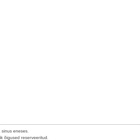
a sinus eneses.
ik õigused reserveeritud.