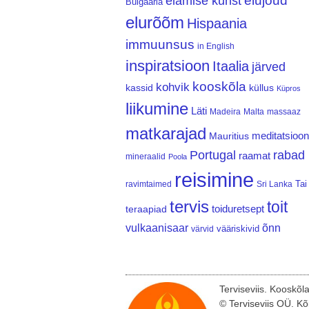
elujõud
elamise kunst
Bulgaaria
elurõõm
Hispaania
immuunsus
in English
inspiratsioon
Itaalia
järved
kooskõla
kohvik
kassid
küllus
Küpros
liikumine
Läti
Madeira
Malta
massaaz
matkarajad
meditatsioon
Mauritius
Portugal
rabad
raamat
mineraalid
Poola
reisimine
Tai
ravimtaimed
Sri Lanka
tervis
toit
teraapiad
toiduretsept
vulkaanisaar
õnn
vääriskivid
värvid
Terviseviis. Kooskõl
© Terviseviis OÜ. Kõ