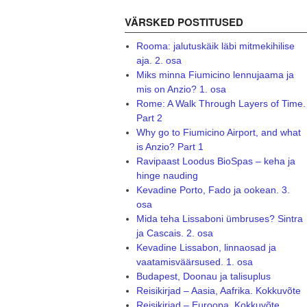
VÄRSKED POSTITUSED
Rooma: jalutuskäik läbi mitmekihilise
aja. 2. osa
Miks minna Fiumicino lennujaama ja
mis on Anzio? 1. osa
Rome: A Walk Through Layers of Time.
Part 2
Why go to Fiumicino Airport, and what
is Anzio? Part 1
Ravipaast Loodus BioSpas – keha ja
hinge nauding
Kevadine Porto, Fado ja ookean. 3.
osa
Mida teha Lissaboni ümbruses? Sintra
ja Cascais. 2. osa
Kevadine Lissabon, linnaosad ja
vaatamisväärsused. 1. osa
Budapest, Doonau ja talisuplus
Reisikirjad – Aasia, Aafrika. Kokkuvõte
Reisikirjad – Euroopa. Kokkuvõte