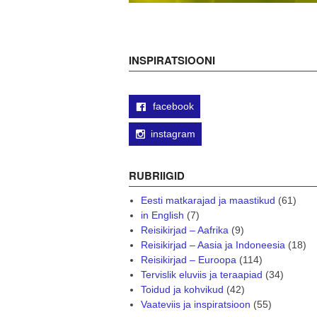
INSPIRATSIOONI
facebook
instagram
RUBRIIGID
Eesti matkarajad ja maastikud
(61)
in English
(7)
Reisikirjad – Aafrika
(9)
Reisikirjad – Aasia ja Indoneesia
(18)
Reisikirjad – Euroopa
(114)
Tervislik eluviis ja teraapiad
(34)
Toidud ja kohvikud
(42)
Vaateviis ja inspiratsioon
(55)