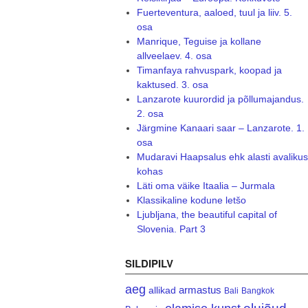
Fuerteventura, aaloed, tuul ja liiv. 5.
osa
Manrique, Teguise ja kollane
allveelaev. 4. osa
Timanfaya rahvuspark, koopad ja
kaktused. 3. osa
Lanzarote kuurordid ja põllumajandus.
2. osa
Järgmine Kanaari saar – Lanzarote. 1.
osa
Mudaravi Haapsalus ehk alasti avalikus
kohas
Läti oma väike Itaalia – Jurmala
Klassikaline kodune letšo
Ljubljana, the beautiful capital of
Slovenia. Part 3
SILDIPILV
aeg
armastus
allikad
Bali
Bangkok