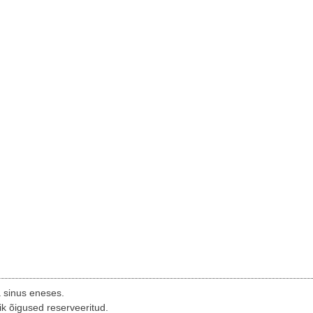
a sinus eneses.
ik õigused reserveeritud.