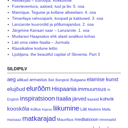
Reisikirjad – Euroopa. Kokkuvõte
Fuerteventura, aaloed, tuul ja liiv. 5. osa
Manrique, Teguise ja kollane allveelaev. 4. osa
Timanfaya rahvuspark, koopad ja kaktused. 3. osa
Lanzarote kuurordid ja põllumajandus. 2. osa
Järgmine Kanaari saar – Lanzarote. 1. osa
Mudaravi Haapsalus ehk alasti avalikus kohas
Läti oma väike Itaalia – Jurmala
Klassikaline kodune letšo
Ljubljana, the beautiful capital of Slovenia. Part 3
SILDIPILV
aeg
elamise kunst
armastus
allikad
Bulgaaria
Bali
Bangkok
elurõõm
Hispaania
elujõud
immuunsus
in
inspiratsioon
Itaalia
järved
kohvik
kassid
English
liikumine
kooskõla
Läti
küllus
Madeira
Malta
Küpros
matkarajad
meditatsioon
Mauritius
massaaz
mineraalid