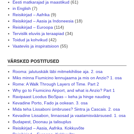
Eesti matkarajad ja maastikud
(61)
in English
(7)
Reisikirjad – Aafrika
(9)
Reisikirjad – Aasia ja Indoneesia
(18)
Reisikirjad – Euroopa
(114)
Tervislik eluviis ja teraapiad
(34)
Toidud ja kohvikud
(42)
Vaateviis ja inspiratsioon
(55)
VÄRSKED POSTITUSED
Rooma: jalutuskäik läbi mitmekihilise aja. 2. osa
Miks minna Fiumicino lennujaama ja mis on Anzio? 1. osa
Rome: A Walk Through Layers of Time. Part 2
Why go to Fiumicino Airport, and what is Anzio? Part 1
Ravipaast Loodus BioSpas – keha ja hinge nauding
Kevadine Porto, Fado ja ookean. 3. osa
Mida teha Lissaboni ümbruses? Sintra ja Cascais. 2. osa
Kevadine Lissabon, linnaosad ja vaatamisväärsused. 1. osa
Budapest, Doonau ja talisuplus
Reisikirjad – Aasia, Aafrika. Kokkuvõte