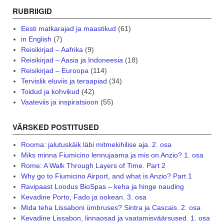
RUBRIIGID
Eesti matkarajad ja maastikud
(61)
in English
(7)
Reisikirjad – Aafrika
(9)
Reisikirjad – Aasia ja Indoneesia
(18)
Reisikirjad – Euroopa
(114)
Tervislik eluviis ja teraapiad
(34)
Toidud ja kohvikud
(42)
Vaateviis ja inspiratsioon
(55)
VÄRSKED POSTITUSED
Rooma: jalutuskäik läbi mitmekihilise aja. 2. osa
Miks minna Fiumicino lennujaama ja mis on Anzio? 1. osa
Rome: A Walk Through Layers of Time. Part 2
Why go to Fiumicino Airport, and what is Anzio? Part 1
Ravipaast Loodus BioSpas – keha ja hinge nauding
Kevadine Porto, Fado ja ookean. 3. osa
Mida teha Lissaboni ümbruses? Sintra ja Cascais. 2. osa
Kevadine Lissabon, linnaosad ja vaatamisväärsused. 1. osa