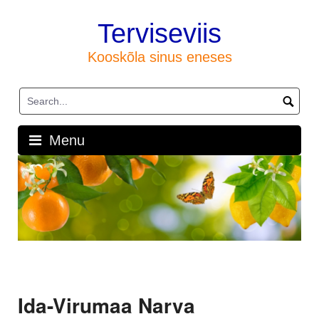
Skip
to
Terviseviis
content
Kooskõla sinus eneses
Menu
Ida-Virumaa Narva