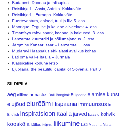
Budapest, Doonau ja talisuplus
Reisikirjad – Aasia, Aafrika. Kokkuvõte
Reisikirjad – Euroopa. Kokkuvõte
Fuerteventura, aaloed, tuul ja liiv. 5. osa
Manrique, Teguise ja kollane allveelaev. 4. osa
Timanfaya rahvuspark, koopad ja kaktused. 3. osa
Lanzarote kuurordid ja põllumajandus. 2. osa
Järgmine Kanaari saar – Lanzarote. 1. osa
Mudaravi Haapsalus ehk alasti avalikus kohas
Läti oma väike Itaalia – Jurmala
Klassikaline kodune letšo
Ljubljana, the beautiful capital of Slovenia. Part 3
SILDIPILV
aeg
elamise kunst
armastus
allikad
Bulgaaria
Bali
Bangkok
elurõõm
Hispaania
elujõud
immuunsus
in
inspiratsioon
Itaalia
järved
kohvik
kassid
English
liikumine
kooskõla
Läti
küllus
Madeira
Malta
Küpros