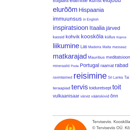
elujõud
elamise kunst
Bulgaaria
elurõõm
Hispaania
immuunsus
in English
inspiratsioon
Itaalia
järved
kooskõla
kohvik
kassid
küllus
Küpros
liikumine
Läti
Madeira
Malta
massaaz
matkarajad
meditatsioon
Mauritius
Portugal
rabad
raamat
mineraalid
Poola
reisimine
Tai
ravimtaimed
Sri Lanka
tervis
toit
teraapiad
toiduretsept
vulkaanisaar
õnn
vääriskivid
värvid
Terviseviis. Kooskõl
© Terviseviis OÜ. Kõ