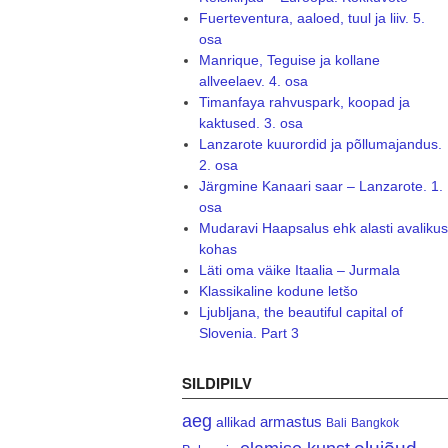
Fuerteventura, aaloed, tuul ja liiv. 5.
osa
Manrique, Teguise ja kollane
allveelaev. 4. osa
Timanfaya rahvuspark, koopad ja
kaktused. 3. osa
Lanzarote kuurordid ja põllumajandus.
2. osa
Järgmine Kanaari saar – Lanzarote. 1.
osa
Mudaravi Haapsalus ehk alasti avalikus
kohas
Läti oma väike Itaalia – Jurmala
Klassikaline kodune letšo
Ljubljana, the beautiful capital of
Slovenia. Part 3
SILDIPILV
aeg
armastus
allikad
Bali
Bangkok