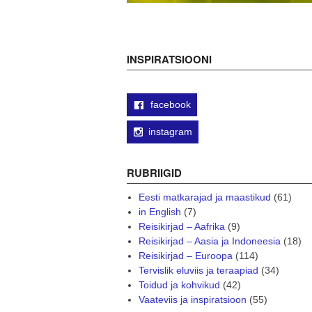
INSPIRATSIOONI
facebook
instagram
RUBRIIGID
Eesti matkarajad ja maastikud
(61)
in English
(7)
Reisikirjad – Aafrika
(9)
Reisikirjad – Aasia ja Indoneesia
(18)
Reisikirjad – Euroopa
(114)
Tervislik eluviis ja teraapiad
(34)
Toidud ja kohvikud
(42)
Vaateviis ja inspiratsioon
(55)