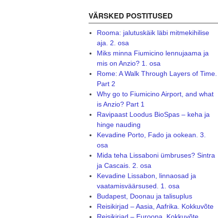
VÄRSKED POSTITUSED
Rooma: jalutuskäik läbi mitmekihilise
aja. 2. osa
Miks minna Fiumicino lennujaama ja
mis on Anzio? 1. osa
Rome: A Walk Through Layers of Time.
Part 2
Why go to Fiumicino Airport, and what
is Anzio? Part 1
Ravipaast Loodus BioSpas – keha ja
hinge nauding
Kevadine Porto, Fado ja ookean. 3.
osa
Mida teha Lissaboni ümbruses? Sintra
ja Cascais. 2. osa
Kevadine Lissabon, linnaosad ja
vaatamisväärsused. 1. osa
Budapest, Doonau ja talisuplus
Reisikirjad – Aasia, Aafrika. Kokkuvõte
Reisikirjad – Euroopa. Kokkuvõte