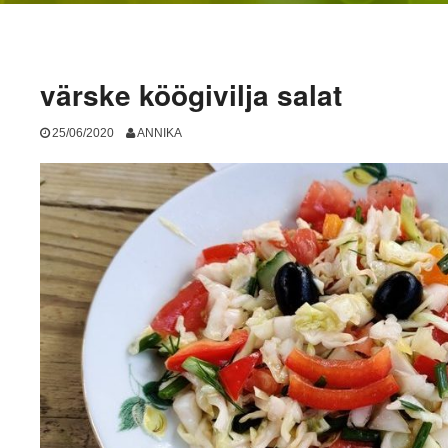
värske köögivilja salat
25/06/2020
ANNIKA