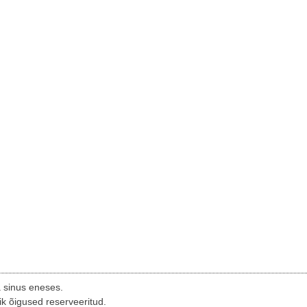
a sinus eneses.
ik õigused reserveeritud.