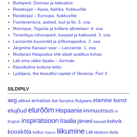
Budapest, Doonau ja talisuplus
Reisikirjad – Aasia, Aafrika. Kokkuvõte
Reisikirjad – Euroopa. Kokkuvõte
Fuerteventura, aaloed, tuul ja liiv. 5. osa
Manrique, Teguise ja kollane allveelaev. 4. osa
Timanfaya rahvuspark, koopad ja kaktused. 3. osa
Lanzarote kuurordid ja põllumajandus. 2. osa
Järgmine Kanaari saar – Lanzarote. 1. osa
Mudaravi Haapsalus ehk alasti avalikus kohas
Läti oma väike Itaalia – Jurmala
Klassikaline kodune letšo
Ljubljana, the beautiful capital of Slovenia. Part 3
SILDIPILV
aeg
elamise kunst
armastus
allikad
Bulgaaria
Bali
Bangkok
elurõõm
Hispaania
elujõud
immuunsus
in
inspiratsioon
Itaalia
järved
kohvik
kassid
English
liikumine
kooskõla
Läti
küllus
Madeira
Malta
Küpros