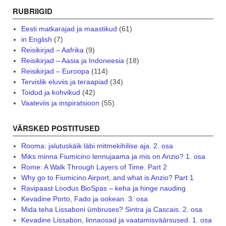
RUBRIIGID
Eesti matkarajad ja maastikud
(61)
in English
(7)
Reisikirjad – Aafrika
(9)
Reisikirjad – Aasia ja Indoneesia
(18)
Reisikirjad – Euroopa
(114)
Tervislik eluviis ja teraapiad
(34)
Toidud ja kohvikud
(42)
Vaateviis ja inspiratsioon
(55)
VÄRSKED POSTITUSED
Rooma: jalutuskäik läbi mitmekihilise aja. 2. osa
Miks minna Fiumicino lennujaama ja mis on Anzio? 1. osa
Rome: A Walk Through Layers of Time. Part 2
Why go to Fiumicino Airport, and what is Anzio? Part 1
Ravipaast Loodus BioSpas – keha ja hinge nauding
Kevadine Porto, Fado ja ookean. 3. osa
Mida teha Lissaboni ümbruses? Sintra ja Cascais. 2. osa
Kevadine Lissabon, linnaosad ja vaatamisväärsused. 1. osa