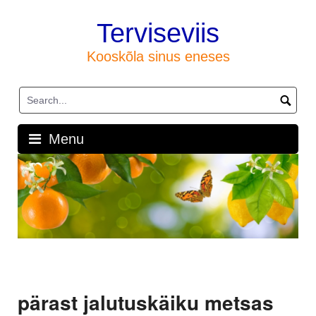
Skip
to
Terviseviis
content
Kooskõla sinus eneses
Menu
pärast jalutuskäiku metsas