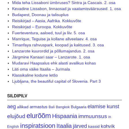
Mida teha Lissaboni ümbruses? Sintra ja Cascais. 2. osa
Kevadine Lissabon, linnaosad ja vaatamisväärsused. 1. osa
Budapest, Doonau ja talisuplus
Reisikirjad – Aasia, Aafrika. Kokkuvõte
Reisikirjad – Euroopa. Kokkuvõte
Fuerteventura, aaloed, tuul ja liiv. 5. osa
Manrique, Teguise ja kollane allveelaev. 4. osa
Timanfaya rahvuspark, koopad ja kaktused. 3. osa
Lanzarote kuurordid ja põllumajandus. 2. osa
Järgmine Kanaari saar – Lanzarote. 1. osa
Mudaravi Haapsalus ehk alasti avalikus kohas
Läti oma väike Itaalia – Jurmala
Klassikaline kodune letšo
Ljubljana, the beautiful capital of Slovenia. Part 3
SILDIPILV
aeg
elamise kunst
armastus
allikad
Bulgaaria
Bali
Bangkok
elurõõm
Hispaania
elujõud
immuunsus
in
inspiratsioon
Itaalia
järved
kohvik
kassid
English