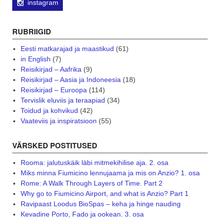
instagram
RUBRIIGID
Eesti matkarajad ja maastikud
(61)
in English
(7)
Reisikirjad – Aafrika
(9)
Reisikirjad – Aasia ja Indoneesia
(18)
Reisikirjad – Euroopa
(114)
Tervislik eluviis ja teraapiad
(34)
Toidud ja kohvikud
(42)
Vaateviis ja inspiratsioon
(55)
VÄRSKED POSTITUSED
Rooma: jalutuskäik läbi mitmekihilise aja. 2. osa
Miks minna Fiumicino lennujaama ja mis on Anzio? 1. osa
Rome: A Walk Through Layers of Time. Part 2
Why go to Fiumicino Airport, and what is Anzio? Part 1
Ravipaast Loodus BioSpas – keha ja hinge nauding
Kevadine Porto, Fado ja ookean. 3. osa