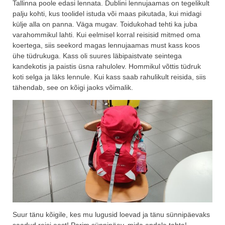
Tallinna poole edasi lennata. Dublini lennujaamas on tegelikult
palju kohti, kus toolidel istuda või maas pikutada, kui midagi
külje alla on panna. Väga mugav. Toidukohad tehti ka juba
varahommikul lahti. Kui eelmisel korral reisisid mitmed oma
koertega, siis seekord magas lennujaamas must kass koos
ühe tüdrukuga. Kass oli suures läbipaistvate seintega
kandekotis ja paistis üsna rahulolev. Hommikul võttis tüdruk
koti selga ja läks lennule. Kui kass saab rahulikult reisida, siis
tähendab, see on kõigi jaoks võimalik.
Suur tänu kõigile, kes mu lugusid loevad ja tänu sünnipäevaks