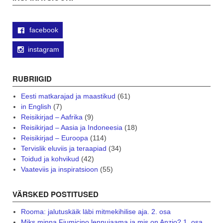
facebook
instagram
RUBRIIGID
Eesti matkarajad ja maastikud
(61)
in English
(7)
Reisikirjad – Aafrika
(9)
Reisikirjad – Aasia ja Indoneesia
(18)
Reisikirjad – Euroopa
(114)
Tervislik eluviis ja teraapiad
(34)
Toidud ja kohvikud
(42)
Vaateviis ja inspiratsioon
(55)
VÄRSKED POSTITUSED
Rooma: jalutuskäik läbi mitmekihilise aja. 2. osa
Miks minna Fiumicino lennujaama ja mis on Anzio? 1. osa