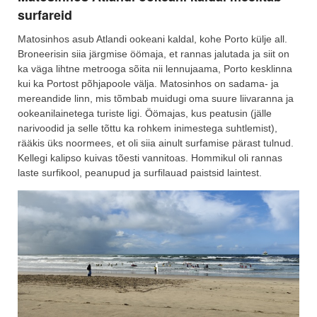
surfareid
Matosinhos asub Atlandi ookeani kaldal, kohe Porto külje all.
Broneerisin siia järgmise öömaja, et rannas jalutada ja siit on
ka väga lihtne metrooga sõita nii lennujaama, Porto kesklinna
kui ka Portost põhjapoole välja. Matosinhos on sadama- ja
mereandide linn, mis tõmbab muidugi oma suure liivaranna ja
ookeanilainetega turiste ligi. Öömajas, kus peatusin (jälle
narivoodid ja selle tõttu ka rohkem inimestega suhtlemist),
rääkis üks noormees, et oli siia ainult surfamise pärast tulnud.
Kellegi kalipso kuivas tõesti vannitoas. Hommikul oli rannas
laste surfikool, peanupud ja surfilauad paistsid laintest.