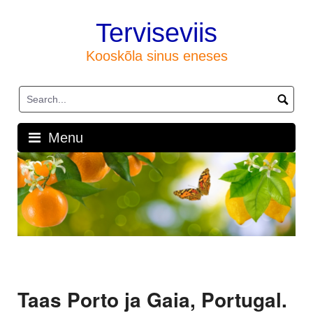
Skip
to
Terviseviis
content
Kooskõla sinus eneses
Menu
Taas Porto ja Gaia, Portugal.