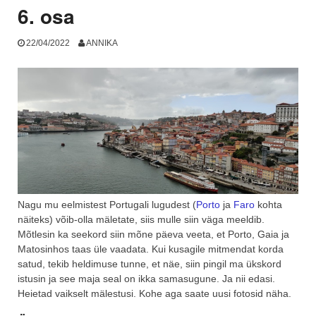
6. osa
22/04/2022
ANNIKA
Nagu mu eelmistest Portugali lugudest (
Porto
ja
Faro
kohta
näiteks) võib-olla mäletate, siis mulle siin väga meeldib.
Mõtlesin ka seekord siin mõne päeva veeta, et Porto, Gaia ja
Matosinhos taas üle vaadata. Kui kusagile mitmendat korda
satud, tekib heldimuse tunne, et näe, siin pingil ma ükskord
istusin ja see maja seal on ikka samasugune. Ja nii edasi.
Heietad vaikselt mälestusi. Kohe aga saate uusi fotosid näha.