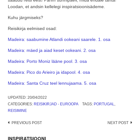
saadud reisi eest! Parim sünnipäev, mida endale tahta!
Loodan, et andsin kellelegi inspiratsioonisädeme.
Kuhu järgmiseks?
Reisikirja eelmised osad:
Madeira: saabumine Atlandi ookeani saarele. 1. osa
Madeira: mäed ja aiad keset ookeani. 2. osa
Madeira: Porto Moniz lääne pool. 3. osa
Madeira: Pico do Arieiro ja idapool. 4. osa
Madeira: Santa Cruz teel lennujaama. 5. osa
UPDATED:
20/04/2022
CATEGORIES:
REISIKIRJAD - EUROOPA
TAGS:
PORTUGAL
,
REISIMINE
Post
PREVIOUS POST
NEXT POST
navigation
INSPIRATSIOONI