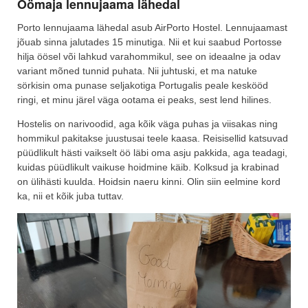
Öömaja lennujaama lähedal
Porto lennujaama lähedal asub AirPorto Hostel. Lennujaamast
jõuab sinna jalutades 15 minutiga. Nii et kui saabud Portosse
hilja öösel või lahkud varahommikul, see on ideaalne ja odav
variant mõned tunnid puhata. Nii juhtuski, et ma natuke
sörkisin oma punase seljakotiga Portugalis peale keskööd
ringi, et minu järel väga ootama ei peaks, sest lend hilines.
Hostelis on narivoodid, aga kõik väga puhas ja viisakas ning
hommikul pakitakse juustusai teele kaasa. Reisisellid katsuvad
püüdlikult hästi vaikselt öö läbi oma asju pakkida, aga teadagi,
kuidas püüdlikult vaikuse hoidmine käib. Kolksud ja krabinad
on ülihästi kuulda. Hoidsin naeru kinni. Olin siin eelmine kord
ka, nii et kõik juba tuttav.