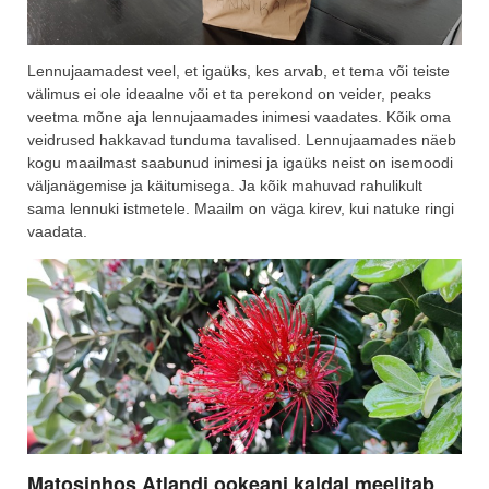
Lennujaamadest veel, et igaüks, kes arvab, et tema või teiste
välimus ei ole ideaalne või et ta perekond on veider, peaks
veetma mõne aja lennujaamades inimesi vaadates. Kõik oma
veidrused hakkavad tunduma tavalised. Lennujaamades näeb
kogu maailmast saabunud inimesi ja igaüks neist on isemoodi
väljanägemise ja käitumisega. Ja kõik mahuvad rahulikult
sama lennuki istmetele. Maailm on väga kirev, kui natuke ringi
vaadata.
Matosinhos Atlandi ookeani kaldal meelitab