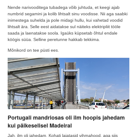
Nende narivooditega tubadega võib juhtuda, et keegi ajab
numbrid segamini ja kolib lihtsalt sinu voodisse. Nii aga saabki
inimestega suhelda ja pole midagi hullu, kui vahetad voodid
lihtsalt ära. Selle eest aidatakse sul näiteks elektripliit tööle
saada ja laenatakse soola. Igaüks küpsetab õhtul endale
köögis süüa. Selline peretunne hakkab tekkima.
Mõnikord on tee püsti ees.
Portugali mandriosas oli ilm hoopis jahedam
kui päikeselisel Madeiral
Jah, ilm oli jahedam. Kohati lajatasid vihmahood, aga siis