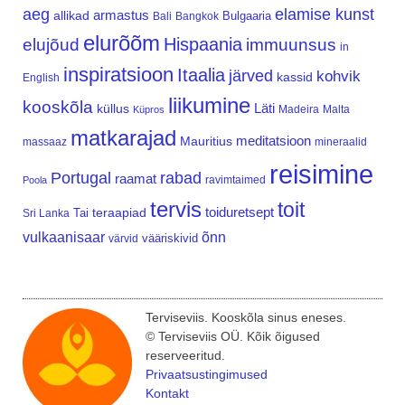
aeg
elamise kunst
armastus
allikad
Bulgaaria
Bali
Bangkok
elurõõm
Hispaania
elujõud
immuunsus
in
inspiratsioon
Itaalia
järved
kohvik
kassid
English
liikumine
kooskõla
Läti
küllus
Madeira
Malta
Küpros
matkarajad
meditatsioon
Mauritius
massaaz
mineraalid
reisimine
Portugal
rabad
raamat
ravimtaimed
Poola
tervis
toit
teraapiad
toiduretsept
Tai
Sri Lanka
vulkaanisaar
õnn
vääriskivid
värvid
Terviseviis. Kooskõla sinus eneses.
© Terviseviis OÜ. Kõik õigused
reserveeritud.
Privaatsustingimused
Kontakt