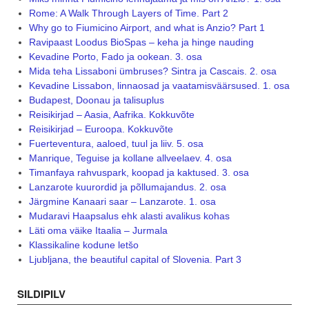
Rome: A Walk Through Layers of Time. Part 2
Why go to Fiumicino Airport, and what is Anzio? Part 1
Ravipaast Loodus BioSpas – keha ja hinge nauding
Kevadine Porto, Fado ja ookean. 3. osa
Mida teha Lissaboni ümbruses? Sintra ja Cascais. 2. osa
Kevadine Lissabon, linnaosad ja vaatamisväärsused. 1. osa
Budapest, Doonau ja talisuplus
Reisikirjad – Aasia, Aafrika. Kokkuvõte
Reisikirjad – Euroopa. Kokkuvõte
Fuerteventura, aaloed, tuul ja liiv. 5. osa
Manrique, Teguise ja kollane allveelaev. 4. osa
Timanfaya rahvuspark, koopad ja kaktused. 3. osa
Lanzarote kuurordid ja põllumajandus. 2. osa
Järgmine Kanaari saar – Lanzarote. 1. osa
Mudaravi Haapsalus ehk alasti avalikus kohas
Läti oma väike Itaalia – Jurmala
Klassikaline kodune letšo
Ljubljana, the beautiful capital of Slovenia. Part 3
SILDIPILV