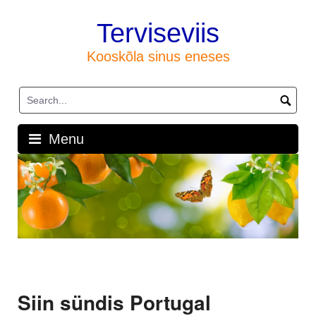
Skip
to
Terviseviis
content
Kooskõla sinus eneses
Menu
Siin sündis Portugal