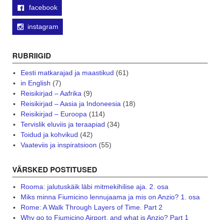
facebook
instagram
RUBRIIGID
Eesti matkarajad ja maastikud
(61)
in English
(7)
Reisikirjad – Aafrika
(9)
Reisikirjad – Aasia ja Indoneesia
(18)
Reisikirjad – Euroopa
(114)
Tervislik eluviis ja teraapiad
(34)
Toidud ja kohvikud
(42)
Vaateviis ja inspiratsioon
(55)
VÄRSKED POSTITUSED
Rooma: jalutuskäik läbi mitmekihilise aja. 2. osa
Miks minna Fiumicino lennujaama ja mis on Anzio? 1. osa
Rome: A Walk Through Layers of Time. Part 2
Why go to Fiumicino Airport, and what is Anzio? Part 1