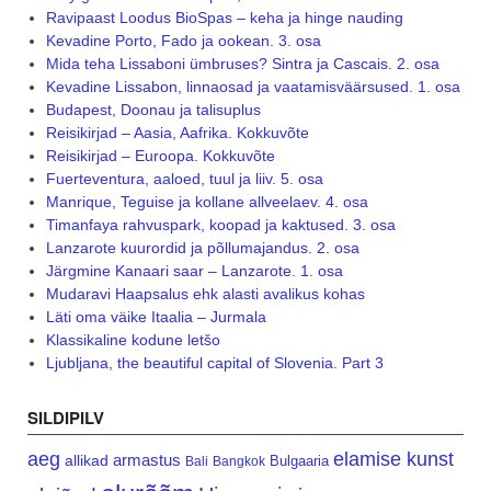
Ravipaast Loodus BioSpas – keha ja hinge nauding
Kevadine Porto, Fado ja ookean. 3. osa
Mida teha Lissaboni ümbruses? Sintra ja Cascais. 2. osa
Kevadine Lissabon, linnaosad ja vaatamisväärsused. 1. osa
Budapest, Doonau ja talisuplus
Reisikirjad – Aasia, Aafrika. Kokkuvõte
Reisikirjad – Euroopa. Kokkuvõte
Fuerteventura, aaloed, tuul ja liiv. 5. osa
Manrique, Teguise ja kollane allveelaev. 4. osa
Timanfaya rahvuspark, koopad ja kaktused. 3. osa
Lanzarote kuurordid ja põllumajandus. 2. osa
Järgmine Kanaari saar – Lanzarote. 1. osa
Mudaravi Haapsalus ehk alasti avalikus kohas
Läti oma väike Itaalia – Jurmala
Klassikaline kodune letšo
Ljubljana, the beautiful capital of Slovenia. Part 3
SILDIPILV
aeg
elamise kunst
armastus
allikad
Bulgaaria
Bali
Bangkok