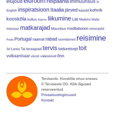
elurõõm
Hispaania
elujõud
immuunsus
in
inspiratsioon
Itaalia
järved
kohvik
kassid
English
liikumine
kooskõla
Läti
küllus
Madeira
Malta
Küpros
matkarajad
meditatsioon
Mauritius
massaaz
mineraalid
reisimine
Portugal
rabad
raamat
ravimtaimed
Poola
tervis
toit
teraapiad
toiduretsept
Tai
Sri Lanka
vulkaanisaar
õnn
vääriskivid
värvid
Terviseviis. Kooskõla sinus eneses.
© Terviseviis OÜ. Kõik õigused
reserveeritud.
Privaatsustingimused
Kontakt