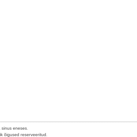
a sinus eneses.
ik õigused reserveeritud.