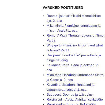
VÄRSKED POSTITUSED
Rooma: jalutuskäik läbi mitmekihilise
aja. 2. osa
Miks minna Fiumicino lennujaama ja
mis on Anzio? 1. osa
Rome: A Walk Through Layers of Time.
Part 2
Why go to Fiumicino Airport, and what
is Anzio? Part 1
Ravipaast Loodus BioSpas – keha ja
hinge nauding
Kevadine Porto, Fado ja ookean. 3.
osa
Mida teha Lissaboni ümbruses? Sintra
ja Cascais. 2. osa
Kevadine Lissabon, linnaosad ja
vaatamisväärsused. 1. osa
Budapest, Doonau ja talisuplus
Reisikirjad – Aasia, Aafrika. Kokkuvõte
Reisikirjad – Euroopa. Kokkuvõte