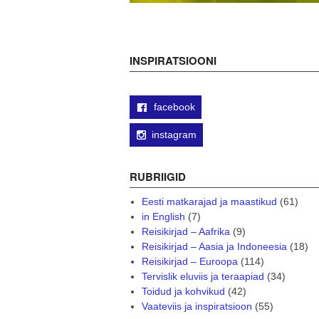
INSPIRATSIOONI
facebook
instagram
RUBRIIGID
Eesti matkarajad ja maastikud
(61)
in English
(7)
Reisikirjad – Aafrika
(9)
Reisikirjad – Aasia ja Indoneesia
(18)
Reisikirjad – Euroopa
(114)
Tervislik eluviis ja teraapiad
(34)
Toidud ja kohvikud
(42)
Vaateviis ja inspiratsioon
(55)