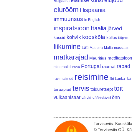
elujõud
elamise kunst
Bulgaaria
elurõõm
Hispaania
immuunsus
in English
inspiratsioon
Itaalia
järved
kooskõla
kohvik
kassid
küllus
Küpros
liikumine
Läti
Madeira
Malta
massaaz
matkarajad
meditatsioon
Mauritius
Portugal
rabad
raamat
mineraalid
Poola
reisimine
Tai
ravimtaimed
Sri Lanka
tervis
toit
teraapiad
toiduretsept
vulkaanisaar
õnn
vääriskivid
värvid
Terviseviis. Kooskõl
© Terviseviis OÜ. Kõ