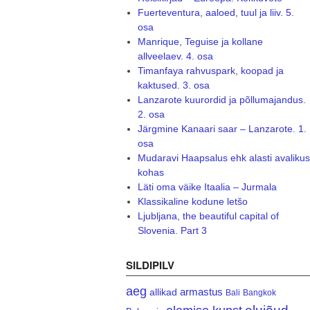
Fuerteventura, aaloed, tuul ja liiv. 5.
osa
Manrique, Teguise ja kollane
allveelaev. 4. osa
Timanfaya rahvuspark, koopad ja
kaktused. 3. osa
Lanzarote kuurordid ja põllumajandus.
2. osa
Järgmine Kanaari saar – Lanzarote. 1.
osa
Mudaravi Haapsalus ehk alasti avalikus
kohas
Läti oma väike Itaalia – Jurmala
Klassikaline kodune letšo
Ljubljana, the beautiful capital of
Slovenia. Part 3
SILDIPILV
aeg
armastus
allikad
Bali
Bangkok