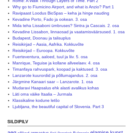
Rome: A Walk Through Layers of Time. Part 2
Why go to Fiumicino Airport, and what is Anzio? Part 1
Ravipaast Loodus BioSpas – keha ja hinge nauding
Kevadine Porto, Fado ja ookean. 3. osa
Mida teha Lissaboni ümbruses? Sintra ja Cascais. 2. osa
Kevadine Lissabon, linnaosad ja vaatamisväärsused. 1. osa
Budapest, Doonau ja talisuplus
Reisikirjad – Aasia, Aafrika. Kokkuvõte
Reisikirjad – Euroopa. Kokkuvõte
Fuerteventura, aaloed, tuul ja liiv. 5. osa
Manrique, Teguise ja kollane allveelaev. 4. osa
Timanfaya rahvuspark, koopad ja kaktused. 3. osa
Lanzarote kuurordid ja põllumajandus. 2. osa
Järgmine Kanaari saar – Lanzarote. 1. osa
Mudaravi Haapsalus ehk alasti avalikus kohas
Läti oma väike Itaalia – Jurmala
Klassikaline kodune letšo
Ljubljana, the beautiful capital of Slovenia. Part 3
SILDIPILV
aeg
elamise kunst
armastus