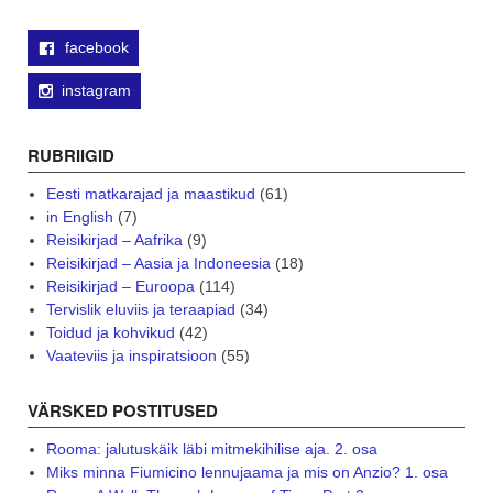
facebook
instagram
RUBRIIGID
Eesti matkarajad ja maastikud
(61)
in English
(7)
Reisikirjad – Aafrika
(9)
Reisikirjad – Aasia ja Indoneesia
(18)
Reisikirjad – Euroopa
(114)
Tervislik eluviis ja teraapiad
(34)
Toidud ja kohvikud
(42)
Vaateviis ja inspiratsioon
(55)
VÄRSKED POSTITUSED
Rooma: jalutuskäik läbi mitmekihilise aja. 2. osa
Miks minna Fiumicino lennujaama ja mis on Anzio? 1. osa