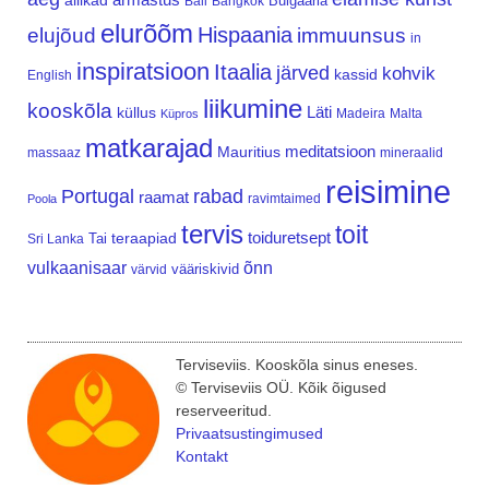
allikad
Bulgaaria
Bali
Bangkok
elurõõm
Hispaania
elujõud
immuunsus
in
inspiratsioon
Itaalia
järved
kohvik
kassid
English
liikumine
kooskõla
Läti
küllus
Madeira
Malta
Küpros
matkarajad
meditatsioon
Mauritius
massaaz
mineraalid
reisimine
Portugal
rabad
raamat
ravimtaimed
Poola
tervis
toit
teraapiad
toiduretsept
Tai
Sri Lanka
vulkaanisaar
õnn
vääriskivid
värvid
Terviseviis. Kooskõla sinus eneses.
© Terviseviis OÜ. Kõik õigused
reserveeritud.
Privaatsustingimused
Kontakt