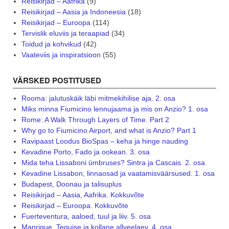
Reisikirjad – Aafrika
(9)
Reisikirjad – Aasia ja Indoneesia
(18)
Reisikirjad – Euroopa
(114)
Tervislik eluviis ja teraapiad
(34)
Toidud ja kohvikud
(42)
Vaateviis ja inspiratsioon
(55)
VÄRSKED POSTITUSED
Rooma: jalutuskäik läbi mitmekihilise aja. 2. osa
Miks minna Fiumicino lennujaama ja mis on Anzio? 1. osa
Rome: A Walk Through Layers of Time. Part 2
Why go to Fiumicino Airport, and what is Anzio? Part 1
Ravipaast Loodus BioSpas – keha ja hinge nauding
Kevadine Porto, Fado ja ookean. 3. osa
Mida teha Lissaboni ümbruses? Sintra ja Cascais. 2. osa
Kevadine Lissabon, linnaosad ja vaatamisväärsused. 1. osa
Budapest, Doonau ja talisuplus
Reisikirjad – Aasia, Aafrika. Kokkuvõte
Reisikirjad – Euroopa. Kokkuvõte
Fuerteventura, aaloed, tuul ja liiv. 5. osa
Manrique, Teguise ja kollane allveelaev. 4. osa