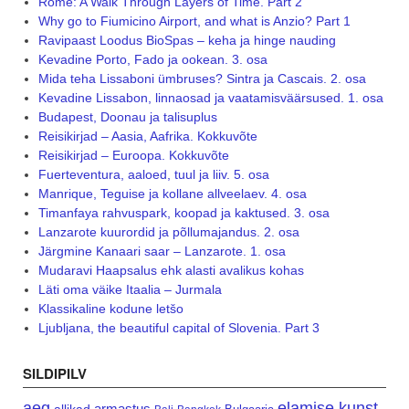
Rome: A Walk Through Layers of Time. Part 2
Why go to Fiumicino Airport, and what is Anzio? Part 1
Ravipaast Loodus BioSpas – keha ja hinge nauding
Kevadine Porto, Fado ja ookean. 3. osa
Mida teha Lissaboni ümbruses? Sintra ja Cascais. 2. osa
Kevadine Lissabon, linnaosad ja vaatamisväärsused. 1. osa
Budapest, Doonau ja talisuplus
Reisikirjad – Aasia, Aafrika. Kokkuvõte
Reisikirjad – Euroopa. Kokkuvõte
Fuerteventura, aaloed, tuul ja liiv. 5. osa
Manrique, Teguise ja kollane allveelaev. 4. osa
Timanfaya rahvuspark, koopad ja kaktused. 3. osa
Lanzarote kuurordid ja põllumajandus. 2. osa
Järgmine Kanaari saar – Lanzarote. 1. osa
Mudaravi Haapsalus ehk alasti avalikus kohas
Läti oma väike Itaalia – Jurmala
Klassikaline kodune letšo
Ljubljana, the beautiful capital of Slovenia. Part 3
SILDIPILV
aeg
elamise kunst
armastus