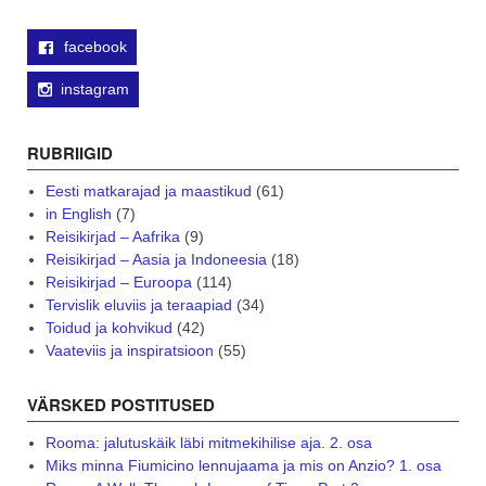
facebook
instagram
RUBRIIGID
Eesti matkarajad ja maastikud
(61)
in English
(7)
Reisikirjad – Aafrika
(9)
Reisikirjad – Aasia ja Indoneesia
(18)
Reisikirjad – Euroopa
(114)
Tervislik eluviis ja teraapiad
(34)
Toidud ja kohvikud
(42)
Vaateviis ja inspiratsioon
(55)
VÄRSKED POSTITUSED
Rooma: jalutuskäik läbi mitmekihilise aja. 2. osa
Miks minna Fiumicino lennujaama ja mis on Anzio? 1. osa