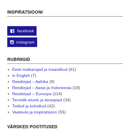
navigation
INSPIRATSIOONI
facebook
instagram
RUBRIIGID
Eesti matkarajad ja maastikud
(61)
in English
(7)
Reisikirjad – Aafrika
(9)
Reisikirjad – Aasia ja Indoneesia
(18)
Reisikirjad – Euroopa
(114)
Tervislik eluviis ja teraapiad
(34)
Toidud ja kohvikud
(42)
Vaateviis ja inspiratsioon
(55)
VÄRSKED POSTITUSED