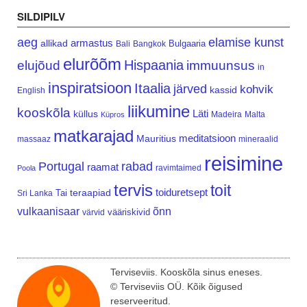
SILDIPILV
aeg
elamise kunst
armastus
allikad
Bulgaaria
Bali
Bangkok
elurõõm
Hispaania
elujõud
immuunsus
in
inspiratsioon
Itaalia
järved
kohvik
kassid
English
liikumine
kooskõla
Läti
küllus
Madeira
Malta
Küpros
matkarajad
meditatsioon
Mauritius
massaaz
mineraalid
reisimine
Portugal
rabad
raamat
ravimtaimed
Poola
tervis
toit
teraapiad
toiduretsept
Tai
Sri Lanka
vulkaanisaar
õnn
vääriskivid
värvid
Terviseviis. Kooskõla sinus eneses.
© Terviseviis OÜ. Kõik õigused
reserveeritud.