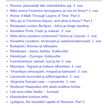
Rooma: jalutuskäik läbi mitmekihilise aja. 2. osa
Miks minna Fiumicino lennujaama ja mis on Anzio? 1. osa
Rome: A Walk Through Layers of Time. Part 2
Why go to Fiumicino Airport, and what is Anzio? Part 1
Ravipaast Loodus BioSpas – keha ja hinge nauding
Kevadine Porto, Fado ja ookean. 3. osa
Mida teha Lissaboni ümbruses? Sintra ja Cascais. 2. osa
Kevadine Lissabon, linnaosad ja vaatamisväärsused. 1. osa
Budapest, Doonau ja talisuplus
Reisikirjad – Aasia, Aafrika. Kokkuvõte
Reisikirjad – Euroopa. Kokkuvõte
Fuerteventura, aaloed, tuul ja liiv. 5. osa
Manrique, Teguise ja kollane allveelaev. 4. osa
Timanfaya rahvuspark, koopad ja kaktused. 3. osa
Lanzarote kuurordid ja põllumajandus. 2. osa
Järgmine Kanaari saar – Lanzarote. 1. osa
Mudaravi Haapsalus ehk alasti avalikus kohas
Läti oma väike Itaalia – Jurmala
Klassikaline kodune letšo
Ljubljana, the beautiful capital of Slovenia. Part 3