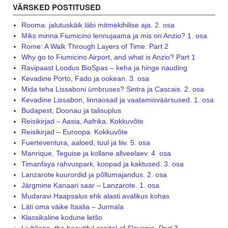
VÄRSKED POSTITUSED
Rooma: jalutuskäik läbi mitmekihilise aja. 2. osa
Miks minna Fiumicino lennujaama ja mis on Anzio? 1. osa
Rome: A Walk Through Layers of Time. Part 2
Why go to Fiumicino Airport, and what is Anzio? Part 1
Ravipaast Loodus BioSpas – keha ja hinge nauding
Kevadine Porto, Fado ja ookean. 3. osa
Mida teha Lissaboni ümbruses? Sintra ja Cascais. 2. osa
Kevadine Lissabon, linnaosad ja vaatamisväärsused. 1. osa
Budapest, Doonau ja talisuplus
Reisikirjad – Aasia, Aafrika. Kokkuvõte
Reisikirjad – Euroopa. Kokkuvõte
Fuerteventura, aaloed, tuul ja liiv. 5. osa
Manrique, Teguise ja kollane allveelaev. 4. osa
Timanfaya rahvuspark, koopad ja kaktused. 3. osa
Lanzarote kuurordid ja põllumajandus. 2. osa
Järgmine Kanaari saar – Lanzarote. 1. osa
Mudaravi Haapsalus ehk alasti avalikus kohas
Läti oma väike Itaalia – Jurmala
Klassikaline kodune letšo