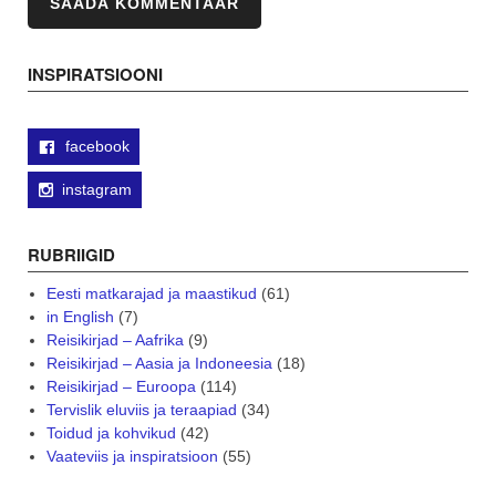
INSPIRATSIOONI
facebook
instagram
RUBRIIGID
Eesti matkarajad ja maastikud
(61)
in English
(7)
Reisikirjad – Aafrika
(9)
Reisikirjad – Aasia ja Indoneesia
(18)
Reisikirjad – Euroopa
(114)
Tervislik eluviis ja teraapiad
(34)
Toidud ja kohvikud
(42)
Vaateviis ja inspiratsioon
(55)