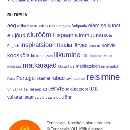
Ljubljana, the beautiful capital of Slovenia. Part 3
SILDIPILV
aeg
elamise kunst
armastus
allikad
Bulgaaria
Bali
Bangkok
elurõõm
Hispaania
elujõud
immuunsus
in
inspiratsioon
Itaalia
järved
kohvik
kassid
English
liikumine
kooskõla
Läti
küllus
Madeira
Malta
Küpros
matkarajad
meditatsioon
Mauritius
massaaz
mineraalid
reisimine
Portugal
rabad
raamat
ravimtaimed
Poola
tervis
toit
teraapiad
toiduretsept
Tai
Sri Lanka
vulkaanisaar
õnn
vääriskivid
värvid
Terviseviis. Kooskõla sinus eneses.
© Terviseviis OÜ. Kõik õigused