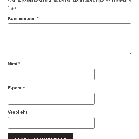
Sinu e-postiaadressi ei avaldata.
Nõutavad väljad on tähistatud
*
-ga
Kommenteeri
*
Nimi
*
E-post
*
Veebileht