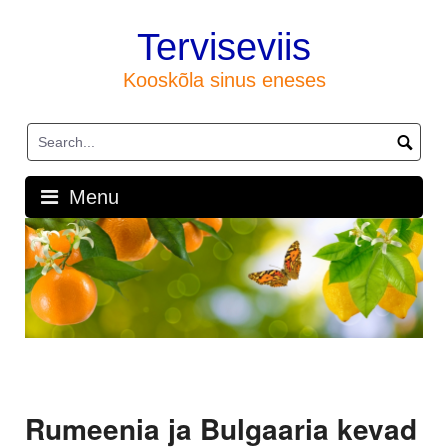
Skip
to
Terviseviis
content
Kooskõla sinus eneses
Menu
Rumeenia ja Bulgaaria kevad