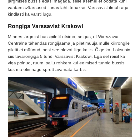
järgmises bussis edasi magada, selle asemel et oodata kuni
vaatamisväärsused linnas lahti tehakse. Varssavist ilmub aga
kindlasti ka varsti lugu.
Rongiga Varssavist Krakowi
Minnes järgmist bussipiletit otsima, selgus, et Warszawa
Centralna tähendas rongijaama ja piletimüüja mulle kiirrongile
piletit ei müünud, sest see olevat liiga kallis. Õige ka. Loksusin
siis tavarongiga 5 tundi Varssavist Krakowi. Ega sel reisil ka
viga polnud, ruumi palju rohkem kui eelmised tunnid bussis,
kus ma olin nagu sprott avamata karbis.