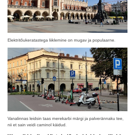
Elektritõukeratastega liiklemine on mugav ja populaarne.
Vanalinnas leidsin taas merekarbi märgi ja palverännaku tee,
nii et sain veidi caminol käidud.