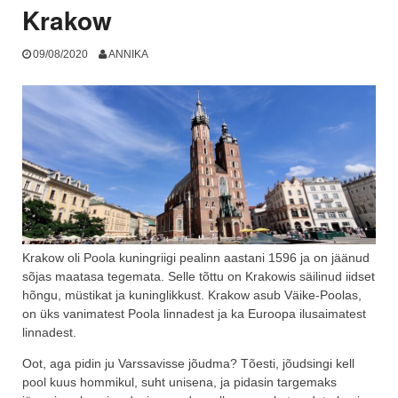
Krakow
09/08/2020
ANNIKA
Krakow oli Poola kuningriigi pealinn aastani 1596 ja on jäänud
sõjas maatasa tegemata. Selle tõttu on Krakowis säilinud iidset
hõngu, müstikat ja kuninglikkust. Krakow asub Väike-Poolas,
on üks vanimatest Poola linnadest ja ka Euroopa ilusaimatest
linnadest.
Oot, aga pidin ju Varssavisse jõudma? Tõesti, jõudsingi kell
pool kuus hommikul, suht unisena, ja pidasin targemaks