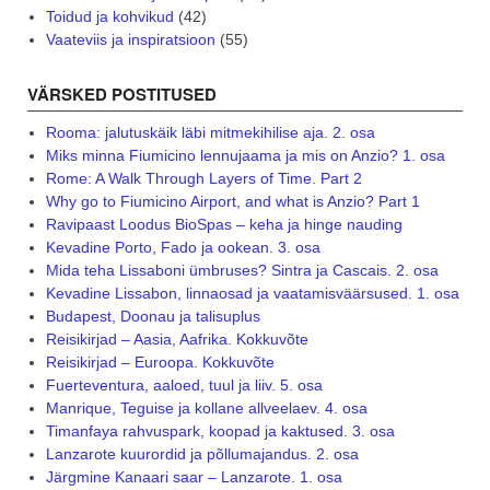
Toidud ja kohvikud
(42)
Vaateviis ja inspiratsioon
(55)
VÄRSKED POSTITUSED
Rooma: jalutuskäik läbi mitmekihilise aja. 2. osa
Miks minna Fiumicino lennujaama ja mis on Anzio? 1. osa
Rome: A Walk Through Layers of Time. Part 2
Why go to Fiumicino Airport, and what is Anzio? Part 1
Ravipaast Loodus BioSpas – keha ja hinge nauding
Kevadine Porto, Fado ja ookean. 3. osa
Mida teha Lissaboni ümbruses? Sintra ja Cascais. 2. osa
Kevadine Lissabon, linnaosad ja vaatamisväärsused. 1. osa
Budapest, Doonau ja talisuplus
Reisikirjad – Aasia, Aafrika. Kokkuvõte
Reisikirjad – Euroopa. Kokkuvõte
Fuerteventura, aaloed, tuul ja liiv. 5. osa
Manrique, Teguise ja kollane allveelaev. 4. osa
Timanfaya rahvuspark, koopad ja kaktused. 3. osa
Lanzarote kuurordid ja põllumajandus. 2. osa
Järgmine Kanaari saar – Lanzarote. 1. osa