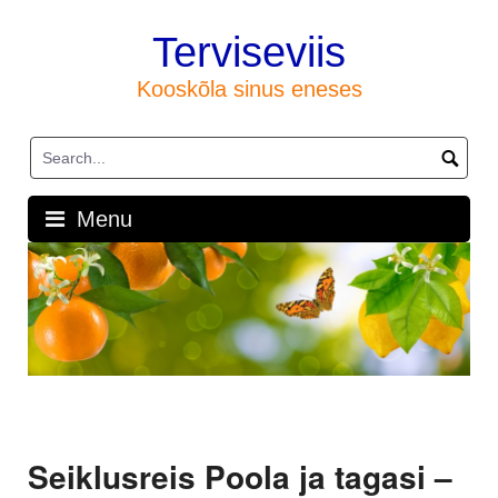
Skip
to
Terviseviis
content
Kooskõla sinus eneses
Menu
Seiklusreis Poola ja tagasi –