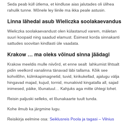
Seda peab küll ütlema, et kindluse aias jalutades oli ülihea
rahulik tunne. Mõnele ley liinile ma ikka peale astusin.
Linna lähedal asub Wieliczka soolakaevandus
Wieliczka soolakaevandust olen külastanud varem, mäletan
suuri koopaid ning saadud elamust. Esimest korda sinnakanti
sattudes soovitan kindlasti üle vaadata.
Krakow … ma oleks võinud sinna jäädagi
Krakow meeldis mulle niivõrd, et enne sealt lahkumist lihtsalt
pidin veelkord vanalinna tänavad läbi tallama. Kõik see
kohvilõhn, külmkapimagnetid, tuvid, kirikukellad, ajalugu välja
hingavad majad, kujud, tornid, munakivid kingatalla all, sajad
inimesed, päike, lõunatuul… Kahjuks aga mitte ühtegi lohet.
Reisin paljuski selleks, et lõunakaarte tuult tunda.
Kohe ilmub ka järgmine lugu.
Reisikirja eelmine osa:
Seiklusreis Poola ja tagasi – Vilnius