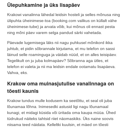
Ülepuhkamine ja üks lisapäev
Krakowi vanalinna lähedal leidsin hosteli ja selles mõnusa ning
ülipuhta üheinimese-toa (booking.com valikus on küllalt vähe
üheinimese-tube) ja arvata võib, kui mõnus oli ennast pesta
ning mõni päev varem selga pandud särki vahetada.
Päevade lugemisega läks nii nagu puhkusel mõnikord ikka
juhtub, et pidin sõbrannale kirjutama, et mu telefon on sassi
läinud selle roaminguga ja väidab nüüd, et on alles teisipäev.
Tegelikult on ju juba kolmapäev? Sõbranna aga ütles, et
telefon ei valeta ja nii ma leidsin endale ootamatu lisapäeva.
Vahva, eks.
Krakow oma muinasjutulise vanalinnaga on
tõesti kaunis
Krakow tundus mulle kodusem ka seetõttu, et seal oli juba
lõunamaa lõhna. Inimesedki astusid ligi nagu lõunamaal
kunagi, et midagi küsida või üritada oma kaupa müüa. Ühed
tüdrukud näiteks tahtsid riiet näomaskiks. Üks naine soovis
niisama teed näidata. Kelleltki kuulsin, et mäed on tõesti