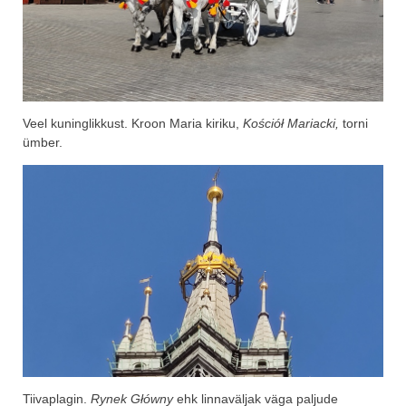
Veel kuninglikkust. Kroon Maria kiriku,
Kościół Mariacki,
torni
ümber.
Tiivaplagin.
Rynek
Główny
ehk linnaväljak väga paljude