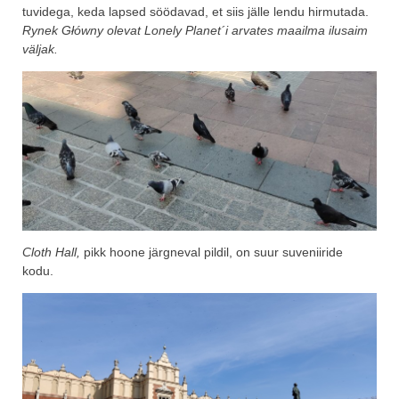
tuvidega, keda lapsed söödavad, et siis jälle lendu hirmutada.
Rynek
Główny
olevat Lonely Planet´i arvates maailma ilusaim
väljak.
Cloth Hall,
pikk hoone järgneval pildil, on suur suveniiride
kodu.