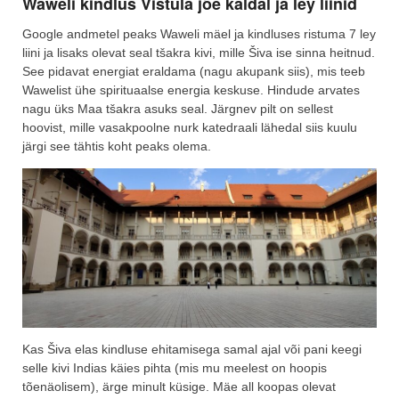
Waweli kindlus Vistula jõe kaldal ja ley liinid
Google andmetel peaks Waweli mäel ja kindluses ristuma 7 ley
liini ja lisaks olevat seal tšakra kivi, mille Šiva ise sinna heitnud.
See pidavat energiat eraldama (nagu akupank siis), mis teeb
Wawelist ühe spirituaalse energia keskuse. Hindude arvates
nagu üks Maa tšakra asuks seal. Järgnev pilt on sellest
hoovist, mille vasakpoolne nurk katedraali lähedal siis kuulu
järgi see tähtis koht peaks olema.
Kas Šiva elas kindluse ehitamisega samal ajal või pani keegi
selle kivi Indias käies pihta (mis mu meelest on hoopis
tõenäolisem), ärge minult küsige. Mäe all koopas olevat