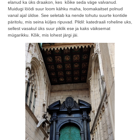
elanud ka üks draakon, kes kõike seda väge valvanud.
Muidugi löödi suur loom kähku maha, loomakaitset polnud
vanal ajal üldse. See seletab ka nende tohutu suurte kontide
päritolu, mis seina küljes ripuvad. Pildil: katedraali roheline uks,
sellest vasakul üks suur piklik ese ja kaks väiksemat
mügarikku. Kõik, mis lohest järgi jäi.