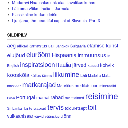
Mudaravi Haapsalus ehk alasti avalikus kohas
Läti oma väike Itaalia – Jurmala
Klassikaline kodune letšo
Ljubljana, the beautiful capital of Slovenia. Part 3
SILDIPILV
aeg
elamise kunst
armastus
allikad
Bulgaaria
Bali
Bangkok
elurõõm
Hispaania
elujõud
immuunsus
in
inspiratsioon
Itaalia
järved
kohvik
kassid
English
liikumine
kooskõla
Läti
küllus
Madeira
Malta
Küpros
matkarajad
meditatsioon
Mauritius
massaaz
mineraalid
reisimine
Portugal
rabad
raamat
ravimtaimed
Poola
tervis
toit
teraapiad
toiduretsept
Tai
Sri Lanka
vulkaanisaar
õnn
vääriskivid
värvid