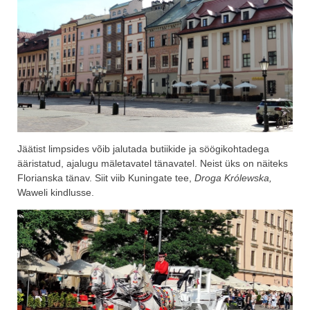
Jäätist limpsides võib jalutada butiikide ja söögikohtadega
ääristatud, ajalugu mäletavatel tänavatel. Neist üks on näiteks
Florianska tänav. Siit viib Kuningate tee,
Droga Królewska,
Waweli kindlusse.