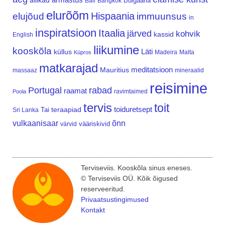
allikad
Bulgaaria
Bali
Bangkok
elurõõm
Hispaania
elujõud
immuunsus
in
inspiratsioon
Itaalia
järved
kohvik
kassid
English
liikumine
kooskõla
Läti
küllus
Madeira
Malta
Küpros
matkarajad
meditatsioon
Mauritius
massaaz
mineraalid
reisimine
Portugal
rabad
raamat
ravimtaimed
Poola
tervis
toit
teraapiad
toiduretsept
Tai
Sri Lanka
vulkaanisaar
õnn
vääriskivid
värvid
Terviseviis. Kooskõla sinus eneses.
© Terviseviis OÜ. Kõik õigused
reserveeritud.
Privaatsustingimused
Kontakt