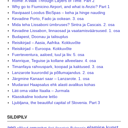
Rome: A Walk Through Layers of Time. Part 2
Why go to Fiumicino Airport, and what is Anzio? Part 1
Ravipaast Loodus BioSpas – keha ja hinge nauding
Kevadine Porto, Fado ja ookean. 3. osa
Mida teha Lissaboni ümbruses? Sintra ja Cascais. 2. osa
Kevadine Lissabon, linnaosad ja vaatamisväärsused. 1. osa
Budapest, Doonau ja talisuplus
Reisikirjad – Aasia, Aafrika. Kokkuvõte
Reisikirjad – Euroopa. Kokkuvõte
Fuerteventura, aaloed, tuul ja liiv. 5. osa
Manrique, Teguise ja kollane allveelaev. 4. osa
Timanfaya rahvuspark, koopad ja kaktused. 3. osa
Lanzarote kuurordid ja põllumajandus. 2. osa
Järgmine Kanaari saar – Lanzarote. 1. osa
Mudaravi Haapsalus ehk alasti avalikus kohas
Läti oma väike Itaalia – Jurmala
Klassikaline kodune letšo
Ljubljana, the beautiful capital of Slovenia. Part 3
SILDIPILV
aeg
elamise kunst
armastus