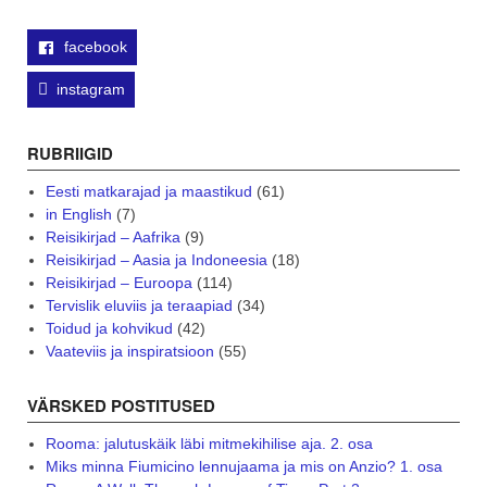
facebook
instagram
RUBRIIGID
Eesti matkarajad ja maastikud
(61)
in English
(7)
Reisikirjad – Aafrika
(9)
Reisikirjad – Aasia ja Indoneesia
(18)
Reisikirjad – Euroopa
(114)
Tervislik eluviis ja teraapiad
(34)
Toidud ja kohvikud
(42)
Vaateviis ja inspiratsioon
(55)
VÄRSKED POSTITUSED
Rooma: jalutuskäik läbi mitmekihilise aja. 2. osa
Miks minna Fiumicino lennujaama ja mis on Anzio? 1. osa