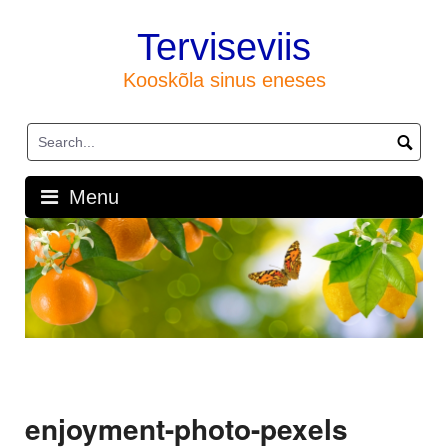
Skip
to
Terviseviis
content
Kooskõla sinus eneses
Menu
enjoyment-photo-pexels