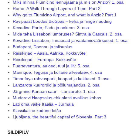
Miks minna Fiumicino lennujaama ja mis on Anzio? 1. osa
Rome: A Walk Through Layers of Time. Part 2
Why go to Fiumicino Airport, and what is Anzio? Part 1
Ravipaast Loodus BioSpas – keha ja hinge nauding
Kevadine Porto, Fado ja ookean. 3. osa
Mida teha Lissaboni ümbruses? Sintra ja Cascais. 2. osa
Kevadine Lissabon, linnaosad ja vaatamisväärsused. 1. osa
Budapest, Doonau ja talisuplus
Reisikirjad – Aasia, Aafrika. Kokkuvõte
Reisikirjad – Euroopa. Kokkuvõte
Fuerteventura, aaloed, tuul ja liiv. 5. osa
Manrique, Teguise ja kollane allveelaev. 4. osa
Timanfaya rahvuspark, koopad ja kaktused. 3. osa
Lanzarote kuurordid ja põllumajandus. 2. osa
Järgmine Kanaari saar – Lanzarote. 1. osa
Mudaravi Haapsalus ehk alasti avalikus kohas
Läti oma väike Itaalia – Jurmala
Klassikaline kodune letšo
Ljubljana, the beautiful capital of Slovenia. Part 3
SILDIPILV