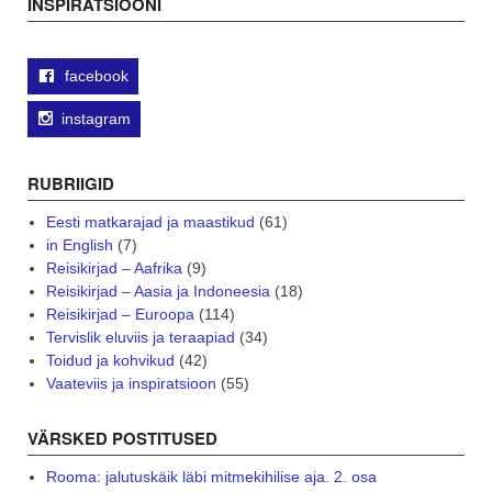
INSPIRATSIOONI
facebook
instagram
RUBRIIGID
Eesti matkarajad ja maastikud
(61)
in English
(7)
Reisikirjad – Aafrika
(9)
Reisikirjad – Aasia ja Indoneesia
(18)
Reisikirjad – Euroopa
(114)
Tervislik eluviis ja teraapiad
(34)
Toidud ja kohvikud
(42)
Vaateviis ja inspiratsioon
(55)
VÄRSKED POSTITUSED
Rooma: jalutuskäik läbi mitmekihilise aja. 2. osa