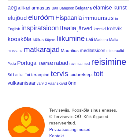
aeg
elamise kunst
armastus
allikad
Bulgaaria
Bali
Bangkok
elurõõm
Hispaania
elujõud
immuunsus
in
inspiratsioon
Itaalia
järved
kohvik
kassid
English
liikumine
kooskõla
Läti
küllus
Madeira
Malta
Küpros
matkarajad
meditatsioon
Mauritius
massaaz
mineraalid
reisimine
Portugal
rabad
raamat
ravimtaimed
Poola
tervis
toit
teraapiad
toiduretsept
Tai
Sri Lanka
vulkaanisaar
õnn
vääriskivid
värvid
Terviseviis. Kooskõla sinus eneses.
© Terviseviis OÜ. Kõik õigused
reserveeritud.
Privaatsustingimused
Kontakt