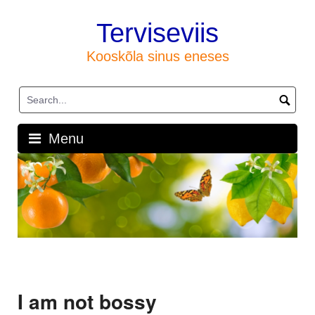
Skip
to
Terviseviis
content
Kooskõla sinus eneses
Menu
I am not bossy