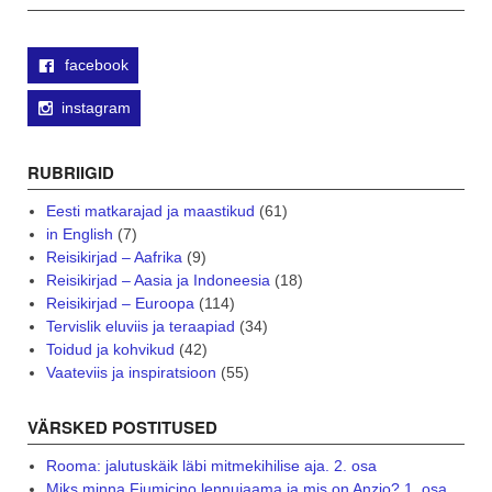
facebook
instagram
RUBRIIGID
Eesti matkarajad ja maastikud
(61)
in English
(7)
Reisikirjad – Aafrika
(9)
Reisikirjad – Aasia ja Indoneesia
(18)
Reisikirjad – Euroopa
(114)
Tervislik eluviis ja teraapiad
(34)
Toidud ja kohvikud
(42)
Vaateviis ja inspiratsioon
(55)
VÄRSKED POSTITUSED
Rooma: jalutuskäik läbi mitmekihilise aja. 2. osa
Miks minna Fiumicino lennujaama ja mis on Anzio? 1. osa