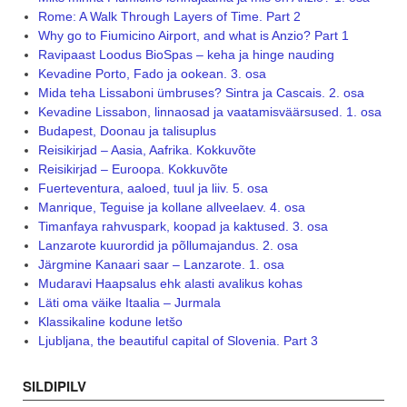
Rome: A Walk Through Layers of Time. Part 2
Why go to Fiumicino Airport, and what is Anzio? Part 1
Ravipaast Loodus BioSpas – keha ja hinge nauding
Kevadine Porto, Fado ja ookean. 3. osa
Mida teha Lissaboni ümbruses? Sintra ja Cascais. 2. osa
Kevadine Lissabon, linnaosad ja vaatamisväärsused. 1. osa
Budapest, Doonau ja talisuplus
Reisikirjad – Aasia, Aafrika. Kokkuvõte
Reisikirjad – Euroopa. Kokkuvõte
Fuerteventura, aaloed, tuul ja liiv. 5. osa
Manrique, Teguise ja kollane allveelaev. 4. osa
Timanfaya rahvuspark, koopad ja kaktused. 3. osa
Lanzarote kuurordid ja põllumajandus. 2. osa
Järgmine Kanaari saar – Lanzarote. 1. osa
Mudaravi Haapsalus ehk alasti avalikus kohas
Läti oma väike Itaalia – Jurmala
Klassikaline kodune letšo
Ljubljana, the beautiful capital of Slovenia. Part 3
SILDIPILV