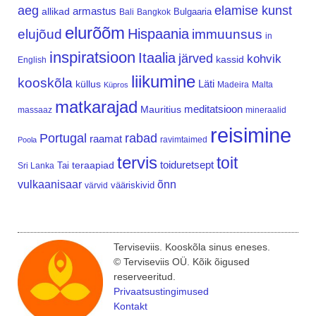
aeg
elamise kunst
armastus
allikad
Bulgaaria
Bali
Bangkok
elurõõm
Hispaania
elujõud
immuunsus
in
inspiratsioon
Itaalia
järved
kohvik
kassid
English
liikumine
kooskõla
Läti
küllus
Madeira
Malta
Küpros
matkarajad
meditatsioon
Mauritius
massaaz
mineraalid
reisimine
Portugal
rabad
raamat
ravimtaimed
Poola
tervis
toit
teraapiad
toiduretsept
Tai
Sri Lanka
vulkaanisaar
õnn
vääriskivid
värvid
Terviseviis. Kooskõla sinus eneses.
© Terviseviis OÜ. Kõik õigused
reserveeritud.
Privaatsustingimused
Kontakt