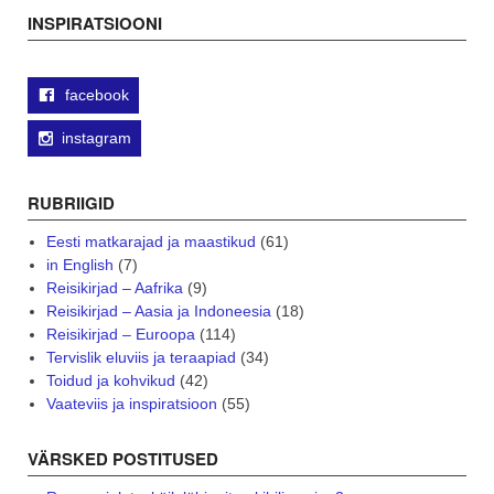
navigation
INSPIRATSIOONI
facebook
instagram
RUBRIIGID
Eesti matkarajad ja maastikud
(61)
in English
(7)
Reisikirjad – Aafrika
(9)
Reisikirjad – Aasia ja Indoneesia
(18)
Reisikirjad – Euroopa
(114)
Tervislik eluviis ja teraapiad
(34)
Toidud ja kohvikud
(42)
Vaateviis ja inspiratsioon
(55)
VÄRSKED POSTITUSED