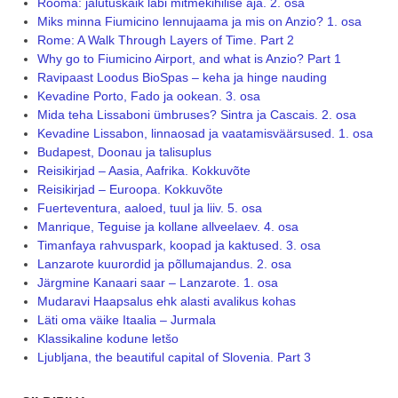
Rooma: jalutuskäik läbi mitmekihilise aja. 2. osa
Miks minna Fiumicino lennujaama ja mis on Anzio? 1. osa
Rome: A Walk Through Layers of Time. Part 2
Why go to Fiumicino Airport, and what is Anzio? Part 1
Ravipaast Loodus BioSpas – keha ja hinge nauding
Kevadine Porto, Fado ja ookean. 3. osa
Mida teha Lissaboni ümbruses? Sintra ja Cascais. 2. osa
Kevadine Lissabon, linnaosad ja vaatamisväärsused. 1. osa
Budapest, Doonau ja talisuplus
Reisikirjad – Aasia, Aafrika. Kokkuvõte
Reisikirjad – Euroopa. Kokkuvõte
Fuerteventura, aaloed, tuul ja liiv. 5. osa
Manrique, Teguise ja kollane allveelaev. 4. osa
Timanfaya rahvuspark, koopad ja kaktused. 3. osa
Lanzarote kuurordid ja põllumajandus. 2. osa
Järgmine Kanaari saar – Lanzarote. 1. osa
Mudaravi Haapsalus ehk alasti avalikus kohas
Läti oma väike Itaalia – Jurmala
Klassikaline kodune letšo
Ljubljana, the beautiful capital of Slovenia. Part 3