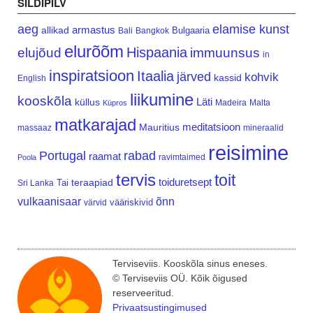
SILDIPILV
aeg
elamise kunst
armastus
allikad
Bulgaaria
Bali
Bangkok
elurõõm
Hispaania
elujõud
immuunsus
in
inspiratsioon
Itaalia
järved
kohvik
kassid
English
liikumine
kooskõla
Läti
küllus
Madeira
Malta
Küpros
matkarajad
meditatsioon
Mauritius
massaaz
mineraalid
reisimine
Portugal
rabad
raamat
ravimtaimed
Poola
tervis
toit
teraapiad
toiduretsept
Tai
Sri Lanka
vulkaanisaar
õnn
vääriskivid
värvid
Terviseviis. Kooskõla sinus eneses.
© Terviseviis OÜ. Kõik õigused
reserveeritud.
Privaatsustingimused