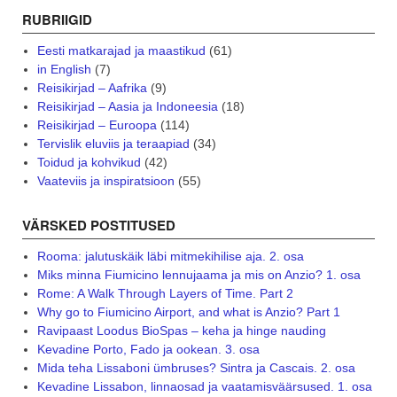
RUBRIIGID
Eesti matkarajad ja maastikud
(61)
in English
(7)
Reisikirjad – Aafrika
(9)
Reisikirjad – Aasia ja Indoneesia
(18)
Reisikirjad – Euroopa
(114)
Tervislik eluviis ja teraapiad
(34)
Toidud ja kohvikud
(42)
Vaateviis ja inspiratsioon
(55)
VÄRSKED POSTITUSED
Rooma: jalutuskäik läbi mitmekihilise aja. 2. osa
Miks minna Fiumicino lennujaama ja mis on Anzio? 1. osa
Rome: A Walk Through Layers of Time. Part 2
Why go to Fiumicino Airport, and what is Anzio? Part 1
Ravipaast Loodus BioSpas – keha ja hinge nauding
Kevadine Porto, Fado ja ookean. 3. osa
Mida teha Lissaboni ümbruses? Sintra ja Cascais. 2. osa
Kevadine Lissabon, linnaosad ja vaatamisväärsused. 1. osa