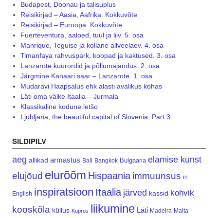
Budapest, Doonau ja talisuplus
Reisikirjad – Aasia, Aafrika. Kokkuvõte
Reisikirjad – Euroopa. Kokkuvõte
Fuerteventura, aaloed, tuul ja liiv. 5. osa
Manrique, Teguise ja kollane allveelaev. 4. osa
Timanfaya rahvuspark, koopad ja kaktused. 3. osa
Lanzarote kuurordid ja põllumajandus. 2. osa
Järgmine Kanaari saar – Lanzarote. 1. osa
Mudaravi Haapsalus ehk alasti avalikus kohas
Läti oma väike Itaalia – Jurmala
Klassikaline kodune letšo
Ljubljana, the beautiful capital of Slovenia. Part 3
SILDIPILV
aeg
elamise kunst
armastus
allikad
Bulgaaria
Bali
Bangkok
elurõõm
Hispaania
elujõud
immuunsus
in
inspiratsioon
Itaalia
järved
kohvik
kassid
English
liikumine
kooskõla
Läti
küllus
Madeira
Malta
Küpros